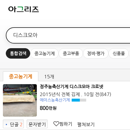
검색어
통합검색
중고농기계
중고부품
정비·평가
신품몰
중고농기계
15개
정주농축산기계 디스크모아 크로넷
2015년식
전북 김제
. 10일 전
(847)
에이스농축산기계
800
만원
찜하기
펼쳐보기
•
단골
2
문자받기