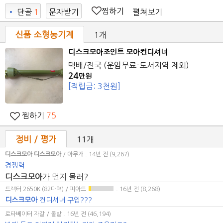
찜하기
펼쳐보기
•
단골
1
문자받기
신품 소형농기계
1개
디스크모아
조인트 모아컨디셔너
택배/전국 (운임무료-도서지역 제외)
24
만원
[적립금: 3천원]
찜하기
75
정비 / 평가
11개
디스크모아
디스크모아
/ 아무개
. 14년 전
(9,267)
경쟁력
디스크모아
가 먼지 몰러?
트랙터 2650K (82마력) / 피아트
. 16년 전
(8,268)
디스크모아
컨디셔너 구입???
로타베이터 자갈 / 돌밭
. 16년 전
(46,194)