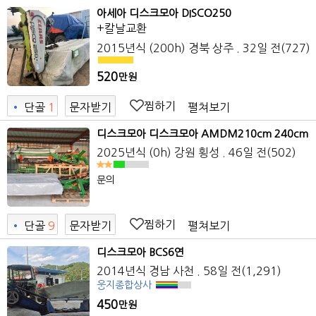
아세아 디스크모아 DISCO250
+칼날교환
2015년식 (200h)
경북 상주
. 32일 전
(727)
520
만원
찜하기
펼쳐보기
•
단골
1
문자받기
디스크모아 디스크모아 AMDM210cm 240cm
2025년식 (0h)
강원 횡성
. 46일 전
(502)
문의
찜하기
펼쳐보기
•
단골
9
문자받기
디스크모아 BCS6연
2014년식
경남 사천
. 58일 전
(1,291)
웅지종합상사
450
만원