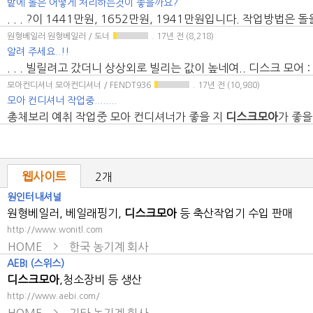
밭에 돌은 어떻게 처리하는것이 좋을까요?
. . . ?이 1441만원, 1652만원, 1941만원입니다. 작업방법은
원형베일러 원형베일러 / 도너
. 17년 전
(8,218)
알려 주세요..!!
. . . 빌릴려고 갔더니 상상외로 빌리는 값이 높네여.. 디스크 모어 : 
모아컨디셔너 모아컨디셔너 / FENDT936
. 17년 전
(10,980)
모아 컨디셔너 작업중........
총체보리 예취 작업중 모아 컨디셔너가 좋을 지
디스크모아
가 좋을
웹사이트
2개
원인터내셔널
원형베일러, 베일래핑기,
디스크모아
등 축산작업기 수입 판매
http://www.wonitl.com
HOME
한국 농기계 회사
AEBI (스위스)
디스크모아
,청소장비 등 생산
http://www.aebi.com/