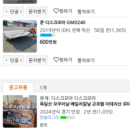
찜하기
펼쳐보기
•
단골
4
문자받기
쿤 디스크모아 GMD240
2019년식 (0h)
전북 익산
. 58일 전
(1,365)
600
만원
찜하기
펼쳐보기
•
단골
4
문자받기
중고부품
1개
본체: 디스크모아 디스크모아
독일산 모우어날 베일러칼날 곤포랩 이태리산 로
2024년식
경기 안성
. 2년 전
(1,055)
한솔아그리
문의