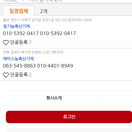
HOME
기타 농기계 회사
입점업체
2개
충남 천안시 서북구 성거읍 모전1길 381-28 (삼곡리35-20리)
경기농축산기계
010-5392-0417
010-5392-0417
단골등록
3
전북 김제시 백구면 번영로 2297 (백구리)
에이스농축산기계
063-545-8863
010-4401-8949
단골등록
2
회사소개
로그인