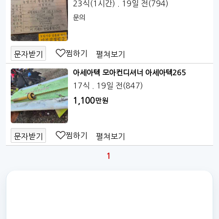
23식(1시간)
. 19일 전
(794)
문의
찜하기
펼쳐보기
문자받기
아세아텍 모아컨디셔너 아세아텍265
17식
. 19일 전
(847)
1,100
만원
찜하기
펼쳐보기
문자받기
1