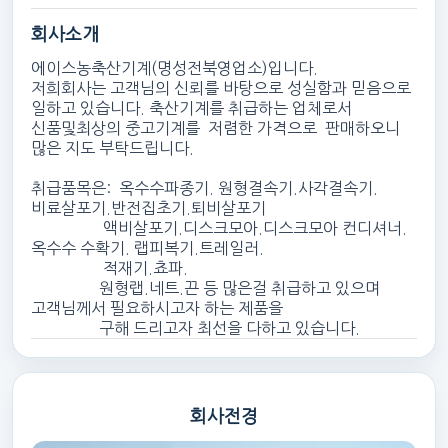
회사소개
에이스농축산기계(명성전북영업소)입니다.
저희회사는 고객님의 신뢰를 바탕으로 성실함과 믿음으로
일하고 있습니다. 축산기계를 취급하는 업체로서
신품및최상의 중고기계를 저렴한 가격으로 판매하오니
많은 지도 부탁드립니다.
취급품목은: 옥수수파종기. 원형결속기.사각결속기.
비료살포기.반전집초기.퇴비살포기
액비살포기.디스크모아.디스크모아 컨디셔너.
옥수수 수확기. 랩피복기.트레일러.
적재기.쵸파.
원형랩.네트.끈 등 많은걸 취급하고 있으며
고객님께서 필요하시고자 하는 제품을
구해 드리고자 최선을 다하고 있습니다.
회사전경