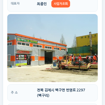
최종민
대표자
사업자조회
전북 김제시 백구면 번영로 2297
주 소
(백구리)