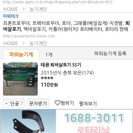
http://www.agriis.co.kr/shop/shopping.php?cat=B&subcat=B12
HOME
농기계인
파워테크
프론트로우더, 트랙터로우더, 로더, 그래플(베일집게) 지겟발,
퇴
비살포기
, 액비살포기, 카플러(원터치) 로타베이터, 로타리 판매
http://powertech6.tistory.com
HOME
농기계인
파워농기계 등록
파워농기계
1개
태광 퇴비살포기 SS기
2015년식
충북 보은
(174)
110
만원
찜하기
펼쳐보기
•
단골
7
문자받기
7