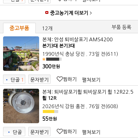
7
중고농기계 더보기
부품 등록
중고부품
12개
본체: 안성 퇴비살포기 AMS4200
본기3대 본기3대
1990년식
충남 당진
. 73일 전
(611)
300
만원
찜하기
펼쳐보기
•
단골
1
문자받기
3
본체: 퇴비살포기휠 퇴비살포기 휠 12R22.5
휠 12R
2026년식
강원 홍천
. 76일 전
(608)
55
만원
찜하기
펼쳐보기
•
단골
문자받기