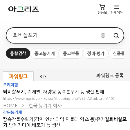
신품몰
전체메뉴
검색어
통합검색
중고농기계
중고부품
정비·평가
신품몰
파워링크 등록
파워링크
3개
오케이팜
퇴비살포기
, 지게발, 차량용 동력분무기 등 생산 판매
https://www.agriis.co.kr/shop/shopping.php?cat=A&subcat=A107
HOME
한국 농기계 회사
강원농기계
땅속작물수확기(감자.인삼.더덕.민들레.약초 등)유기질
퇴비살포
기
,방제기다이,배토기 등 생산