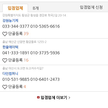
입점업체 신청
입점업체
8개
강원특별자치도 횡성군 횡성읍 경강로 학곡2길 20-14
강원농기계
033-344-3377
010-5365-6616
단골등록
39
충남 예산군 신암면 황금뜰로 1255-2
한울에이텍
041-333-1891
010-3735-5936
단골등록
16
충남 아산시 도고면 도고저수지길7
다인컴퍼니
010-531-9885
010-6401-2473
단골등록
4
입점업체 더보기