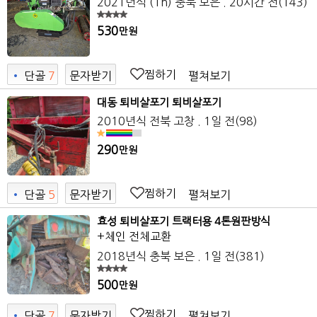
2021년식 (1h)
충북 보은
. 20시간 전
(143)
530
만원
찜하기
펼쳐보기
•
단골
7
문자받기
7
대동 퇴비살포기 퇴비살포기
2010년식
전북 고창
. 1일 전
(98)
290
만원
찜하기
펼쳐보기
•
단골
5
문자받기
효성 퇴비살포기 트랙터용 4톤원판방식
+체인 전체교환
2018년식
충북 보은
. 1일 전
(381)
500
만원
찜하기
펼쳐보기
•
단골
7
문자받기