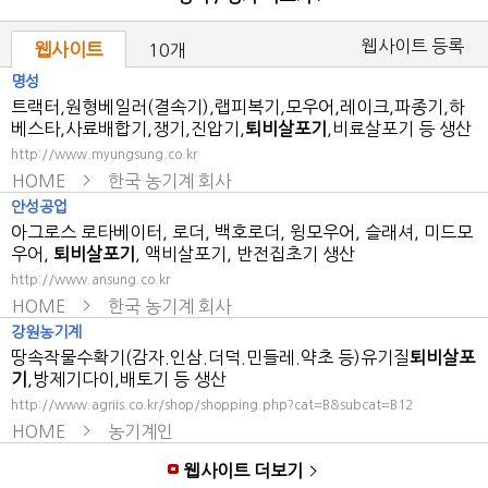
웹사이트 등록
웹사이트
10개
명성
트랙터,원형베일러(결속기),랩피복기,모우어,레이크,파종기,하
베스타,사료배합기,쟁기,진압기,
퇴비살포기
,비료살포기 등 생산
http://www.myungsung.co.kr
HOME
한국 농기계 회사
안성공업
아그로스 로타베이터, 로더, 백호로더, 윙모우어, 슬래셔, 미드모
우어,
퇴비살포기
, 액비살포기, 반전집초기 생산
http://www.ansung.co.kr
HOME
한국 농기계 회사
강원농기계
땅속작물수확기(감자.인삼.더덕.민들레.약초 등)유기질
퇴비살포
기
,방제기다이,배토기 등 생산
http://www.agriis.co.kr/shop/shopping.php?cat=B&subcat=B12
HOME
농기계인
웹사이트 더보기