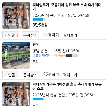
퇴비살포기. 구동기어 성원 율금 부속 축사개폐
기
2026년식
충남 천안
. 87일 전
(468)
8만5
천원
찜하기
펼쳐보기
•
단골
1
문자받기
전체
경남 합천
. 116일 전
(1,050)
LS합천의령대리점
문의
찜하기
펼쳐보기
•
단골
2
문자받기
7
퇴비살포기구동기어성원 율금 축사개폐기 우분
장 스크...
2025년식
충남 천안
. 205일 전
(996)
문의