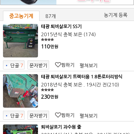
농기계 등록
중고농기계
87개
태광 퇴비살포기 SS기
2015년식
충북 보은
(174)
110
만원
찜하기
펼쳐보기
•
단골
7
문자받기
7
태광 퇴비살포기 트랙터용 1.8톤로터리방식
2018년식
충북 보은
. 19시간 전
(210)
230
만원
찜하기
펼쳐보기
•
단골
7
문자받기
7
퇴비살포기 과수원 줄