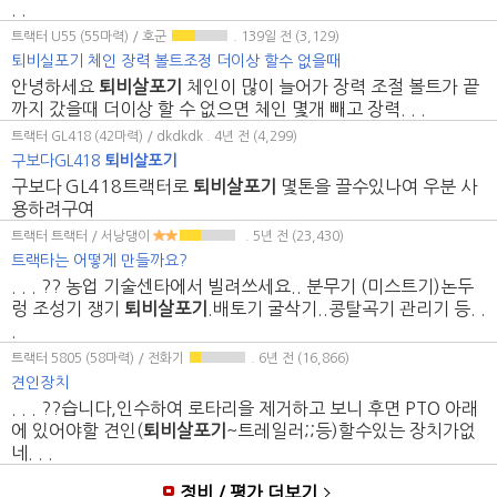
. .
트랙터 U55 (55마력) / 호군
. 139일 전
(3,129)
퇴비실포기 체인 장력 볼트조정 더이상 할수 없을때
안녕하세요
퇴비살포기
체인이 많이 늘어가 장력 조절 볼트가 끝
까지 갔을때 더이상 할 수 없으면 체인 몇개 빼고 장력. . .
트랙터 GL418 (42마력) / dkdkdk
. 4년 전
(4,299)
구보다GL418
퇴비살포기
구보다 GL418트랙터로
퇴비살포기
몇톤을 끌수있나여 우분 사
용하려구여
트랙터 트랙터 / 서낭댕이
. 5년 전
(23,430)
트랙타는 어떻게 만들까요?
. . . ?? 농업 기술센타에서 빌려쓰세요.. 분무기 (미스트기)논두
렁 조성기 쟁기
퇴비살포기
.배토기 굴삭기..콩탈곡기 관리기 등. .
.
트랙터 5805 (58마력) / 전화기
. 6년 전
(16,866)
견인장치
. . . ??습니다,인수하여 로타리을 제거하고 보니 후면 PTO 아래
에 있어야할 견인(
퇴비살포기
~트레일러;;등)할수있는 장치가없
네. . .
정비 / 평가 더보기