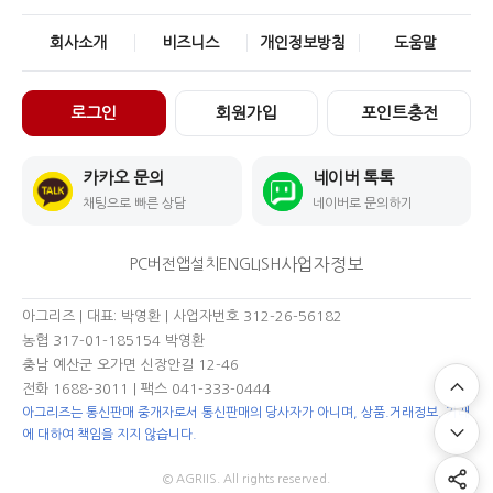
회사소개
비즈니스
개인정보방침
도움말
로그인
회원가입
포인트충전
카카오 문의
네이버 톡톡
채팅으로 빠른 상담
네이버로 문의하기
사업자정보
PC버전
앱설치
ENGLISH
아그리즈 | 대표: 박영환 | 사업자번호 312-26-56182
농협 317-01-185154 박영환
충남 예산군 오가면 신장안길 12-46
전화 1688-3011
| 팩스 041-333-0444
아그리즈는 통신판매 중개자로서 통신판매의 당사자가 아니며, 상품.거래정보, 거래
에 대하여 책임을 지지 않습니다.
© AGRIIS. All rights reserved.