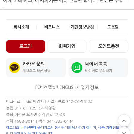
어에 비해 싸고,
메시퍼거슨
꺼라 믿을만 합니다. 단점은 수입 . .
.
회사소개
비즈니스
개인정보방침
도움말
로그인
회원가입
포인트충전
카카오 문의
네이버 톡톡
채팅으로 빠른 상담
네이버로 문의하기
사업자정보
PC버전
앱설치
ENGLISH
아그리즈 | 대표: 박영환 | 사업자번호 312-26-56182
농협 317-01-185154 박영환
충남 예산군 오가면 신장안길 12-46
전화 1688-3011
| 팩스 041-333-0444
아그리즈는 통신판매 중개자로서 통신판매의 당사자가 아니며, 상품.거래정보, 거래
에 대하여 책임을 지지 않습니다.