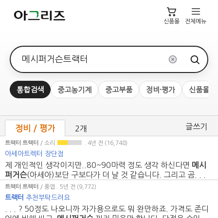
신품몰
전체메뉴
검색어
통합검색
중고농기계
중고부품
정비·평가
신품몰
글쓰기
정비 / 평가
2개
트랙터
트랙터
/ 소리
. 4년 전
(16,748)
아세아트렉터 장단점
제 개인적인 생각이지만..80~90마력 정도 생각 하신다면
메시
퍼거슨
(아세아)보단 구보다가 더 날 것 같습니다. 그리고 곰. . .
트랙터
트랙터
/ 풍엽
. 5년 전
(9,772)
트랙터
추천부탁드려요
. . . ? 50정도 나오니까 자가용으로도 뭐 완만하죠. 가격도 존디