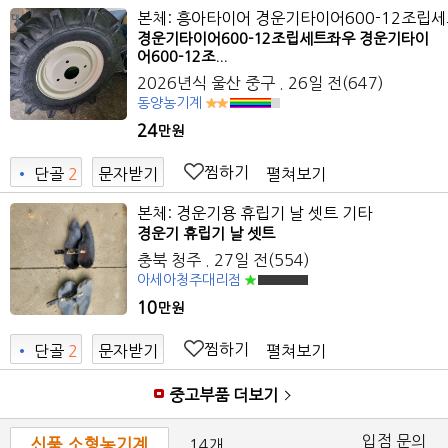
본체: 흥아타이어 경운기타이어600-12조립
경운기타이어600-12조립세트좌우 경운기타이
어600-12조...
2026년식
울산 중구
. 26일 전
(647)
동양농기계
24
만원
찜하기
펼쳐보기
•
단골
2
문자받기
9
본체: 경운기용 휴립기 날 셋트 기타
경운기 휴립기 날 셋트
충북 청주
. 27일 전
(554)
아세아청주대리점
10
만원
찜하기
펼쳐보기
•
단골
2
문자받기
9
중고부품 더보기
입점 문의
신품 소형농기계
14개