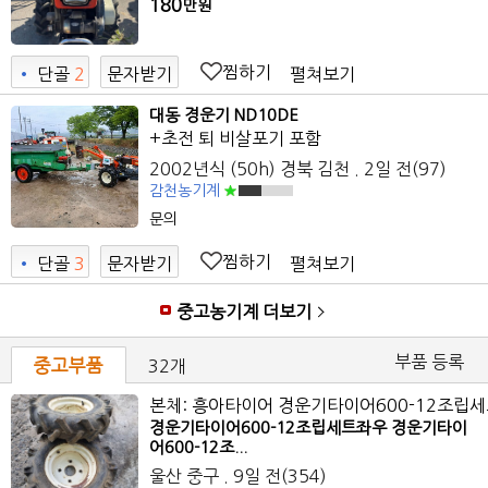
180
만원
찜하기
펼쳐보기
•
단골
2
문자받기
대동 경운기 ND10DE
+초전 퇴 비살포기 포함
2002년식 (50h)
경북 김천
. 2일 전
(97)
감천농기계
문의
찜하기
펼쳐보기
•
단골
3
문자받기
0
중고농기계 더보기
부품 등록
중고부품
32개
본체: 흥아타이어 경운기타이어600-12조립
경운기타이어600-12조립세트좌우 경운기타이
어600-12조...
울산 중구
. 9일 전
(354)