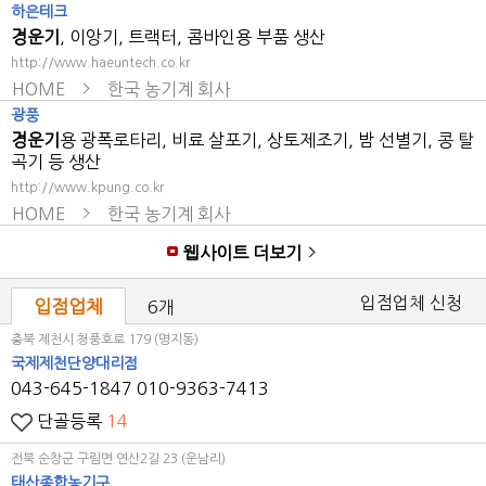
하은테크
경운기
, 이앙기, 트랙터, 콤바인용 부품 생산
http://www.haeuntech.co.kr
HOME
한국 농기계 회사
광풍
경운기
용 광폭로타리, 비료 살포기, 상토제조기, 밤 선별기, 콩 탈
곡기 등 생산
http://www.kpung.co.kr
HOME
한국 농기계 회사
웹사이트 더보기
입점업체 신청
입점업체
6개
충북 제천시 청풍호로 179 (명지동)
국제제천단양대리점
043-645-1847
010-9363-7413
단골등록
14
전북 순창군 구림면 연산2길 23 (운남리)
태산종합농기구