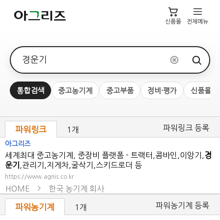
신품몰
전체메뉴
검색어
통합검색
중고농기계
중고부품
정비·평가
신품몰
파워링크 등록
파워링크
1개
아그리즈
세계최대 중고농기계, 중장비 플랫폼 - 트랙터,콤바인,이앙기,
경
운기
,관리기,지게차,굴삭기,스키드로더 등
https://www.agriis.co.kr
HOME
한국 농기계 회사
파워농기계 등록
파워농기계
1개