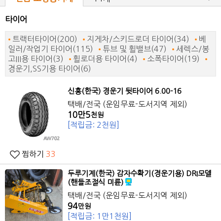
타이어
트랙터타이어(200)
지게차/스키드로더 타이어(34)
베
일러/작업기 타이어(115)
튜브 및 휠밸브(47)
세렉스/봉
고III용 타이어(3)
휠로더용 타이어(4)
소폭타이어(19)
경운기,SS기용 타이어(6)
신흥(한국)
경운기
뒷타이어 6.00-16
택배/전국 (운임무료-도서지역 제외)
10만5
천원
[적립금: 2천원]
찜하기
33
두루기계(한국) 감자수확기(
경운기
용) DRI모델
(핸들조절식 미륜)
택배/전국 (운임무료-도서지역 제외)
94
만원
[적립금: 1만1천원]