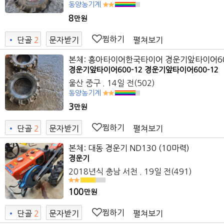
동양농기계
8
만원
찜하기
펼쳐보기
•
단골
2
문자받기
9
본체: 흥아타이어한국타이어 경운기앞타이어600
경운기앞타이어600-12 경운기앞타이어600-12
울산 중구
. 14일 전
(502)
동양농기계
3
만원
찜하기
펼쳐보기
•
단골
2
문자받기
9
본체: 대동 경운기 ND130 (10마력)
경운기
2018년식
충남 서천
. 19일 전
(491)
100
만원
찜하기
펼쳐보기
•
단골
2
문자받기
2