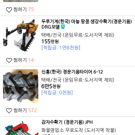
찜하기
75
두루기계(한국) 마늘.땅콩.생강수확기(
경운기
용)
DRG모델
택배/전국 (운임무료-도서지역 제외)
155
만원
[적립금: 1만8천원]
찜하기
14
신흥(한국)
경운기
용타이어 6-12
택배/전국 (운임무료-도서지역 제외)
6만5
천원
[적립금: 0천원]
찜하기
572
감자수확기 (
경운기
용) JPH
화물영업소 무료도착 (도서지역 착불)