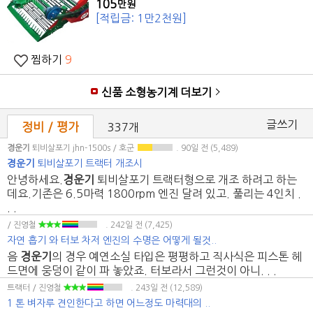
105
만원
[적립금: 1만2천원]
찜하기
9
신품 소형농기계 더보기
글쓰기
정비 / 평가
337개
경운기
퇴비살포기 jhn-1500s / 호군
. 90일 전
(5,489)
경운기
퇴비살포기 트랙터 개조시
안녕하세요.
경운기
퇴비살포기 트랙터형으로 개조 하려고 하는
데요.기존은 6.5마력 1800rpm 엔진 달려 있고. 풀리는 4인치 .
. .
/ 진영철
. 242일 전
(7,425)
자연 흡기 와 터보 차저 엔진의 수명은 어떻게 될것..
음
경운기
의 경우 예연소실 타입은 평평하고 직사식은 피스톤 헤
드면에 웅덩이 같이 파 놓았죠. 터보라서 그런것이 아니. . .
트랙터 / 진영철
. 243일 전
(12,589)
1 톤 벼자루 견인한다고 하면 어느정도 마력대의 ..