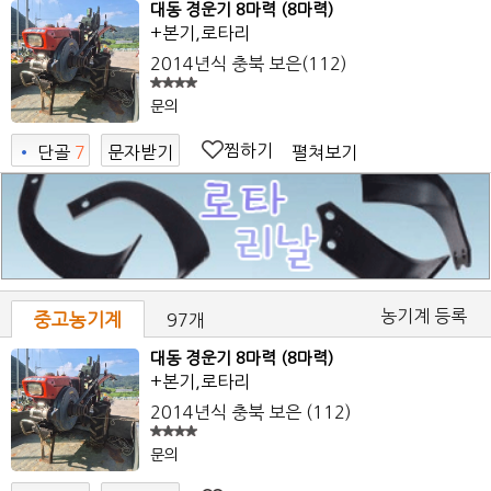
대동 경운기 8마력 (8마력)
+본기,로타리
2014년식
충북 보은
(112)
문의
찜하기
펼쳐보기
•
단골
7
문자받기
7
농기계 등록
중고농기계
97개
대동 경운기 8마력 (8마력)
+본기,로타리
2014년식
충북 보은
(112)
문의