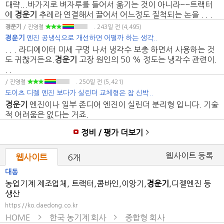
대략...바가지로 벼자루를 들어서 옮기는 것이 아니라~~트랙터
에
경운기
추레라 연결해서 끌어서 어느정도 질척되는 논을 . . .
경운기
/ 진영철
. 243일 전
(4,495)
경운기
엔진 공냉식으로 개선하면 어떨까 하는 생각..
. . . 라디에이터 미세 구멍 나서 냉각수 보충 하면서 사용하는 것
도 귀찮거든요.
경운기
고장 원인의 50 % 정도는 냉각수 관련이.
. .
/ 진영철
. 250일 전
(5,421)
도이츠 디젤 엔진 보다가 실린더 교체형은 참 신박..
경운기
엔진이나 일부 존디어 엔진이 실린더 분리형 입니다. 기술
적 어려움은 없다는 거죠.
정비 / 평가 더보기
웹사이트 등록
웹사이트
6개
대동
농업기계 제조업체, 트랙터,콤바인,이앙기,
경운기
,디젤엔진 등
생산
https://ko.daedong.co.kr
HOME
한국 농기계 회사
종합형 회사