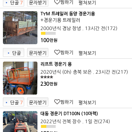
찜하기
펼쳐보기
•
단골
7
문자받기
7
TYM 트레일러 동양 경운기용
+경운기용 트레일러
2000년식
경남 창녕
. 13시간 전
(172)
100
만원
찜하기
펼쳐보기
•
단골
문자받기
리프트 경운기 용
2020년식 (0h)
충북 보은
. 23시간 전
(217)
230
만원
찜하기
펼쳐보기
•
단골
7
문자받기
7
대동 경운기 DT100N (10마력)
2022년식
전북 장수
. 1일 전
(274)