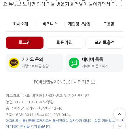
요 뉴튜브 보시면 의성 마늘
경운기
회전날이 돌아가면서 마. . .
회사소개
비즈니스
개인정보방침
도움말
로그인
회원가입
포인트충전
카카오 문의
네이버 톡톡
채팅으로 빠른 상담
네이버로 문의하기
사업자정보
PC버전
앱설치
ENGLISH
아그리즈 | 대표: 박영환 | 사업자번호 312-26-56182
농협 317-01-185154 박영환
충남 예산군 오가면 신장안길 12-46
전화 1688-3011
| 팩스 041-333-0444
아그리즈는 통신판매 중개자로서 통신판매의 당사자가 아니며, 상품.거래정보, 거래
에 대하여 책임을 지지 않습니다.