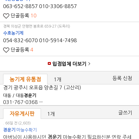
063-652-8857
010-3306-8857
단골등록
10
경북 의성군 안평면 봉호로 659-27 (도옥리)
수호농기계
054-832-6070
010-5914-7498
단골등록
4
입점업체 더보기
등록 신청
농기계 유통점
1개
경기 광주시 오포읍 양촌길 7 (고산리)
대동 / 대동
경운기
031-767-0368
--
글쓰기
자유게시판
1개
. 66일 전
(2,603)
경운기
마늘수확기
아버님이 사용하시던
경운기
마늘수확기 필요하신분 연락 주세