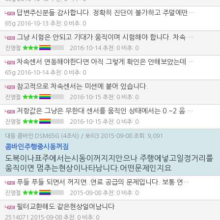
답변주신분들 감사합니다. 정확히 진단이 불가하고 주말에만 사용하면 추수가 끝나는 관계로 그냥 수동으로 사용해야될듯 합니다. 공급깊이가 적절하지않으면 문제 되는것이 미탈곡과 선별이 안좋아지는것 뿐인가요? 벼에 잘린이삭이 많이 있습니다. 원인이라면 수동조작으로 적절한위치라인이 있다는데 어디인가요?
65g
2016-10-13
추천: 0 비추: 0
그냥 시험은 안되고 기대가 움직이며 시험해야 합니다. 차속 센서로 이동 거리를 센싱하면서 움직이기 때문에 말입니다.
진영철
2016-10-14
추천: 0 비추: 0
차속센서 연동해야한다면 아직 그렇게 확인은 안해보았는데 다행입니다. 키온상태에서 센서만 연동인줄알고 그렇게만 확인해보았습니다. 차속센서는 어디에 있나 같이 확인해 보아야 겠습니다. 감사합니다.
65g
2016-10-14
추천: 0 비추: 0
참고적으로 차속센서는 미션에 붙어 있습니다.
진영철
2016-10-15
추천: 0 비추: 0
저항값은 그냥은 무한대 센서를 움직인 상태에서는 0 ~2 옴 나오면 정상입니다.
진영철
2016-10-15
추천: 0 비추: 0
대동 콤바인 DSM65G (4조식)
/ 오리3
2015-09-08
조회: 9,091
콤바인주행중시동꺼짐
도복이나표주에서는시동이꺼지지안으나 주행에넣고일정거리를
움직이면 멈추는현상이나타남니다.어떤문제인지요
푸들 푸들 되면서 꺼지면..연료 공급의 문제입니다. 보통 연료 1 차 필터 부분에 문제가 많으니 앗세이 교체 하시면 해결 될 겁니다.
진영철
2015-09-08
추천: 0 비추: 0
필터교환해도 같은현상일어남니다
2514071
2015-09-08
추천: 0 비추: 0