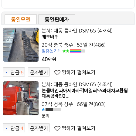
동일모델
동일판매자
본체: 대동 콤바인 DSM65 (4조식)
궤도바퀴
20식 충북 충주 . 53일 전(486)
일흥농기계
40
만원
찜하기
펼쳐보기
•
단골
6
문자받기
1
본체: 대동 콤바인 DSM65 (4조식)
본콤바인과아세아사각베일러55와대차교환됨
대동콤바인2...
07식 경북 성주 . 66일 전(803)
문의
찜하기
펼쳐보기
•
단골
4
문자받기
2