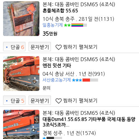
본체: 대동 콤바인 DSM65 (4조식)
흔들체조합 55.65
10식 충북 충주 . 281일 전(1131)
일흥농기계
35
만원
찜하기
펼쳐보기
•
단골
6
문자받기
1
본체: 대동 콤바인 DSM65 (4조식)
엔진 밋션 기타
04식 충남 서산 . 1년 전(991)
서산중고농기계
문의
찜하기
펼쳐보기
•
단골
5
문자받기
0
본체: 대동 콤바인 DSM65 (4조식)
대동Dsm41.55.65.85 기타부품 국제.대동.동양
3조식5조까...
경북 성주 . 1년 전(1574)