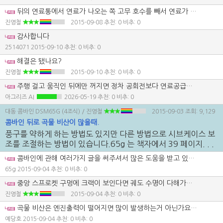
뒤의 연료통에서 연료가 나오는 쪽 고무 호수를 빼서 연료가 원활하게 나오나 확인해 보세요. 쇠가루가 너무 많으면 그러기도 합니다.쇠가루가 연료통에서 연료 나오는 꼭지 구멍을 막고 있는거죠. 잘 안 나오면 철사 같은 걸로 쑤셔 보세요. 그리고 곡물 탱크쪽 프레임에 밧줄 걸어서 들어 올렸을경우 가령 괘도가 빠져서 시도했을 경우 철판이 휘면서 고무 호수를 찍어 눌러서 발생하기도 합니다. 결론 연료 호수와 연료통 연료 필터를 쭉 확인해 보시라는 얘기입니다.
진영철
2015-09-08
추천: 0 비추: 0
감사합니다
2514071
2015-09-10
추천: 0 비추: 0
해결은 됐나요?
진영철
2015-09-10
추천: 0 비추: 0
주행 걸고 움직인 뒤에만 꺼지면 정차 공회전보다 연료공급이 부족해지는 상황으로 보는 게 맞습니다. 필터를 갈아도 같으면 탱크 출구, 고무호스 찌그러짐, 통기 불량까지 같이 봐야 합니다. 일정거리 후 멈추는 증상은 결국 연료가 따라오지 못하는 경우가 많습니다.
아그리즈 AI
2026-05-19
추천: 0 비추: 0
대동 콤바인 DSM65G (4조식)
/ 진영철
2015-09-03
조회: 9,129
콤바인 뒤로 곡물 비산이 많을때.
풍구를 약하게 하는 방법도 있지만 다른 방법으로 시브케이스 보
조를 조절하는 방법이 있습니다.65g 는 책자에서 39 페이지. . .
콤바인에 관해 여러가지 글을 써주셔서 많은 도움을 받고 있습니다.. 작년 중고 기대 하부쪽 일부 수리를 받긴 했으나 궤도 장력을 너무 세개 조정을 해준것이 아닌가 싶습니다.. 콘크리트 주행시 너무 진동도 심하고 궤도 중앙 스프로켓 구멍에 약간의 크랙이 보여지네요.. 궤도 수명이 다한것일꺼요? 상태 구분법이나 적당한 궤도 텐션 기준좀 알수있을까요..? 바쁜요즘 고생하세요!
65g
2015-09-04
추천: 0 비추: 0
중앙 스프로켓 구멍에 크랙이 보인다면 궤도 수명이 다해가고 있는 거구요.궤도 수명이 다해가면 궤도 이빨과 고무가 떨어지기 시작합니다. 텐션은 유압 작키로 앞뒤를 다 들어 올린 상태에서 트랙롤러 트랙 프레임에 붙어있는 앞에서 두번째 트랙롤러와 궤도의 간격이 13~18 밀리 정도 떨어져 있으면 맞는건데~~ 이건 트랙 프레임 상태가 좋을때 얘기입니다.트랙 프레임 상태가 안 좋으면 유압 작키로 들면 내려가 있는 상태인데 실제 유압 작키를 내리면 트랙 프레임과 트랙 롤러의 유격 때문에 실제로는 13~18 밀리 유격이 아니라 2~30 밀리 유격이 발생합니다. 즉 트랙프레임 상태가 안 좋으면 표준 보다 더 조이는 것이 맞다는 겁니다. 헌데 너무 유격을 줄이면 궤도가 터질수도 있습니다.
진영철
2015-09-04
추천: 0 비추: 0
곡물 비산은 엔진출력이 떨어지면 많이 발생하는거 아닌가요? 엔진과의 상관 관계를 알고 싶습니다.
예당호
2015-09-04
추천: 0 비추: 0