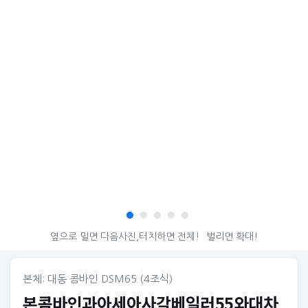
옆으로 밀면 다음사진,터치하면 전체!
벌리면 확대!
본체: 대동 콤바인 DSM65 (4조식)
본콤바인과아세아사각베일러55와대차