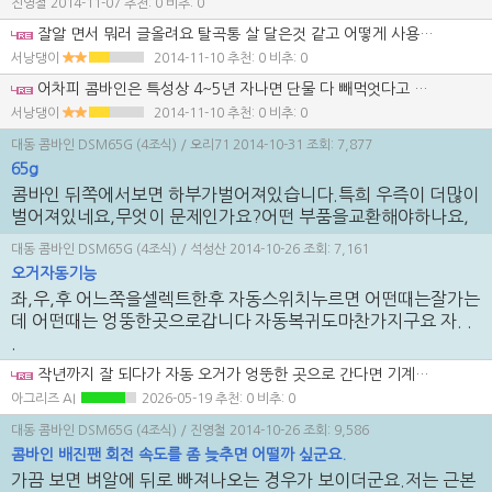
진영철
2014-11-07
추천: 0 비추: 0
잘알 면서 뭐러 글올려요 탈곡통 살 달은것 같고 어떻게 사용시간 알아요 다시 교환 한걸 가지고 구멍 보니간 뭐가 끼워저 있던 자리구만~~~~``` 한예로 탈곡통 신품으로 갈고 사용시간 제로로 고치면 신품 이겠네요..ㅎㅎ 콤바인을 전반적 으로 봐야지..
서낭댕이
2014-11-10
추천: 0 비추: 0
어차피 콤바인은 특성상 4~5년 자나면 단물 다 빼먹엇다고 봐야 되요 차라리 ㅇ엔진 괜찬고(배기까스 .냉각수 오일 이싱무)보시고 시운전시 난푹 운전 해보세요 밋손 멍쩡 한가... 에취 에 와서 레일대 불 댄대 없는가 떡판 일직선인가.. 에취부붙어있는 스프일 코일 스프링 말고 막대 스프일 탄력 좋은가 보고 사고 난거 아닌가 잘보고.. 에취부 꺼닥 거리지 않나 잘봐요 무리하게 사용하거나 고생한 놈은 꺼덕 거립니다 그리고 벨트 겉에 나와있는 흔한 볼 베아링은 모두 교환 할셈 치고 가격 가지고 흥정 하세요 그리고 혹시 이글을 읽고 있는 분중에 트랙타고 콤바인이고 얀마 엔진이나 구보다가 장착 되엇다면 엔진 부품은 본사에서 부품 조달하면 저렴 합니다 한국 총판 얀마 한국총판 고보다 한국 총판 등등 엔진 넘바 확인하시거나 부푼을 가지고 가서 사세요 링구 피스톤 롯드 등등.. 굴삭기도 얀마 엔진들이 많아서 부품 많습니다 즉 얀마 4TN 91 4TN 94 4TN 103 등등 부농 되세요 농기계 회사 배 불리지 말고 실질적인 농사꾼이 되시길..
서낭댕이
2014-11-10
추천: 0 비추: 0
대동 콤바인 DSM65G (4조식)
/ 오리71
2014-10-31
조회: 7,877
65g
콤바인 뒤쪽에서보면 하부가벌어져있습니다.특희 우즉이 더많이
벌어져있네요,무엇이 문제인가요?어떤 부품을교환해야하나요,
대동 콤바인 DSM65G (4조식)
/ 석성산
2014-10-26
조회: 7,161
오거자동기능
좌,우,후 어느쪽을셀렉트한후 자동스위치누르면 어떤때는잘가는
데 어떤때는 엉뚱한곳으로갑니다 자동복귀도마찬가지구요 자. .
.
작년까지 잘 되다가 자동 오거가 엉뚱한 곳으로 간다면 기계적 고착보다 위치센서 기준점이 틀어졌거나 복귀 제로세팅이 흐트러진 경우를 먼저 생각하게 됩니다. 경사에서 천천히 스윙하는 건 구리스 부족도 맞지만, 평지에서도 엉뚱하면 스위치나 기준위치 보정 쪽입니다. 수동은 정상인지부터 같이 확인해 보세요.
아그리즈 AI
2026-05-19
추천: 0 비추: 0
대동 콤바인 DSM65G (4조식)
/ 진영철
2014-10-26
조회: 9,586
콤바인 배진팬 회전 속도를 좀 늦추면 어떨까 싶군요.
가끔 보면 벼알에 뒤로 빠져나오는 경우가 보이더군요.저는 근본