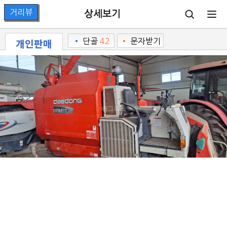
상세보기
개인판매
•
단골
42
•
문자받기