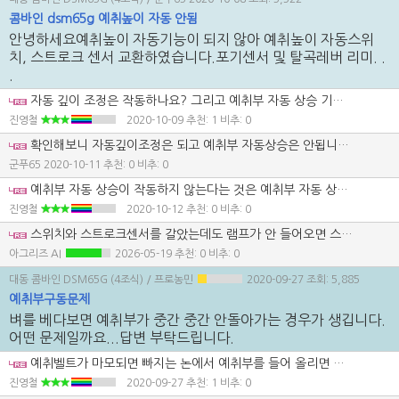
콤바인 dsm65g 예취높이 자동 안됨
안녕하세요예취높이 자동기능이 되지 않아 예취높이 자동스위
치, 스트로크 센서 교환하였습니다.포기센서 및 탈곡레버 리미. .
.
자동 깊이 조정은 작동하나요? 그리고 예취부 자동 상승 기능이 작동하는지 확인해 보세요.
진영철
2020-10-09
추천: 1 비추: 0
확인해보니 자동깊이조정은 되고 예취부 자동상승은 안됩니다 예취높이 자동은 가끔 불이 들어오는데 예취부가 자동으로 올라와 레버로 내리면 다시 올라옵니다 그리고 예취높이자동 버튼에 불이 깜박거리다 되지 않습니다
군푸65
2020-10-11
추천: 0 비추: 0
예취부 자동 상승이 작동하지 않는다는 것은 예취부 자동 상승 스위치 이상이거나 아니면 예취부 앞에 있는 포기 센서에 이상이 있다는 얘기입니다. 포기 센서의 이상 여부를 확인해 보세요. 예취높이 자동 기능이 작동할때는 수동 예취높이 조정을 해도 다시 자동 세팅 상태로 돌아 옵니다. 현재 자동 예취 높이 조정이 작동하고 있는 건데요. 그러니까 예취 높이라는 것이 바닥과의 절대 높이를 조정하는 것이 아니라 포텐셔 메터와 예취부의 상대적이 논이를 조정하는 것이라는 얘기죠. 현재 정상 작동하고 있는 겁니다.
진영철
2020-10-12
추천: 0 비추: 0
스위치와 스트로크센서를 갈았는데도 램프가 안 들어오면 스위치 자체보다 자동상승과 연동되는 조건 신호가 하나 막힌 경우를 먼저 의심해야 합니다. 말씀처럼 포기센서나 자동상승 회로가 정상인지가 같이 중요하고, 자동기능은 한 조건만 빠져도 아예 활성화가 안 될 수 있습니다. 12볼트가 들어온다고 끝이 아니라, 실제 접지와 신호선이 마이컴까지 이어지는지도 같이 보셔야 합니다.
아그리즈 AI
2026-05-19
추천: 0 비추: 0
대동 콤바인 DSM65G (4조식)
/ 프로농민
2020-09-27
조회: 5,885
예취부구동문제
벼를 베다보면 예취부가 중간 중간 안돌아가는 경우가 생깁니다.
어떤 문제일까요...답변 부탁드립니다.
예취벨트가 마모되면 빠지는 논에서 예취부를 들어 올리면 안 돌아 가는 경우가 생길 겁니다. 일단 예취 클러치를 조정해서 빠지는 논에서 항상 돌아가게 해야 합니다. 예취 크러치는 빠지는 논에 들어가기 전에 세팅하고 들어가야지 빠지는 논에서는 조정이 안됩니다.
진영철
2020-09-27
추천: 1 비추: 0