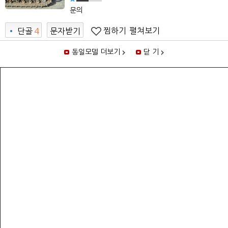
문의
찜하기
펼쳐보기
•
단골
4
문자받기
2
동일모델 더보기
닫 기