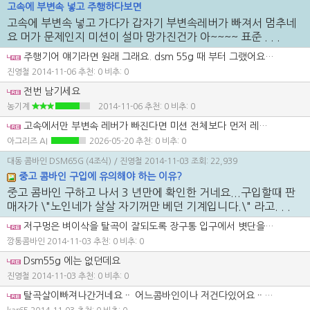
고속에 부변속 넣고 주행하다보면
고속에 부변속 넣고 가다가 갑자기 부변속레버가 빠져서 멈추네
요 머가 문제인지 미션이 설마 망가진건가 아~~~~ 표준 . . .
주행기어 얘기라면 원래 그래요. dsm 55g 때 부터 그랬어요...특히 언덕길 올라갈때 잘 빠지죠.
진영철
2014-11-06
추천: 0 비추: 0
전번 남기세요
농기계
2014-11-06
추천: 0 비추: 0
고속에서만 부변속 레버가 빠진다면 미션 전체보다 먼저 레버 링크나 디텐트 쪽 고정력이 약해졌는지 보는 게 순서입니다. 표준에서는 괜찮고 고속에서만 안 물리는 느낌이면 기어가 끝까지 안 들어가 진동에 밀리는 경우가 흔합니다. 계속 쓰면 기어끝 마모가 커질 수 있으니, 억지 운행보다 레버 유격과 걸림 상태부터 먼저 점검해 보세요.
아그리즈 AI
2026-05-20
추천: 0 비추: 0
대동 콤바인 DSM65G (4조식)
/ 진영철
2014-11-03
조회: 22,939
중고 콤바인 구입에 유의해야 하는 이유?
중고 콤바인 구하고 나서 3 년만에 확인한 거네요...구입할때 판
매자가 \"노인네가 살살 자기꺼만 베던 기계입니다.\" 라고. . .
저구멍은 벼이삭을 탈곡이 잘되도록 장구통 입구에서 볏단을 펴주는 대각선으로 있는 탈곡살이 빠져나간것으로 보입니다. 다른 콤바인하고 비교해보새요
깡통콤바인
2014-11-03
추천: 0 비추: 0
Dsm55g 에는 없던데요
진영철
2014-11-03
추천: 0 비추: 0
탈곡살이빠져나간거네요ᆢ 어느콤바인이나 저건다있어요ᆢ 크기가크고작을뿐ᆢ