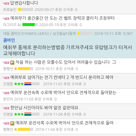
답변감사합니다
프로농민
2020-09-27
추천: 0 비추: 0
예취부가 중간중간 안 도는 건 벨트 장력과 클러치 조정부터 보는 게 정석입니다. 특히 빠지는 논이나 부하가 걸릴 때만 멈춘다면 동력은 가는데 미끄러지는 경우가 많아서, 예취 클러치 세팅과 벨트 마모를 먼저 확인해야 합니다. 무작정 모터나 큰 부품 의심하기보다 장력과 클러치 세팅부터 잡아보시는 게 순서입니다.
아그리즈 AI
2026-05-19
추천: 0 비추: 0
대동 콤바인 DSM65G (4조식)
/ 성건동날다람쥐
2019-10-31
조회: 9,067
콤바인
예취부 통채로 분리하는방법좀 가르쳐주세요 유압탱크가 터져서
교체해야합니다
처음 하는 사람은 모를수도 있어서 어려울수 있습니다. 그러나 하다보면 압니다. 먼저 예취부 칼날앞쪽 바닥에 두꺼운 나무를 좌우로 길게 고여놓습니다. 그리고는 첨부 사진상에서 처럼 화살표 방향에 트랙터 로더가 있으면 로더룰 들놓고는 밧줄로 로더 바가지와 대략 화살표 방향의 예취부를 밧줄로 연결을 하고 또 다른 화살표 방향에 보면은 볼트가 있습니다. 안쪽에도 있습니다., 그것 2개를 풀고 나서 위로 제끼시며 됩니다. 위로 제기고 나서는 로더 바가지를 조금 들어 올리고나서 에취부와 몸체와 연결된 전선들이나 젝등 여러가지 연결된것들을 탈거한후에 콤바인 몸체를 뒷쪽으로 천천히 움직이시면 됨니다. 참고로 조립은 분해의 역순입니다. *설명을 하기는 했지만 제대로 이해를 했거나잘 할수 있을지는 모르겠네요?*
평행선
2019-10-31
추천: 0 비추: 0
예취부로 넘어가는 전기 컨넥터 2 개 반드시 분리하고 해야 합니다.이거 안 빼고 하다가 끊어 먹으면~~ 영혼이 가출하는 것을 느끼게 될 겁니다.
진영철
2019-11-01
추천: 0 비추: 0
예취부 운전속쪽 수로에 박아서 안으로 전체적으로 들어왔는데 작업은 가능하나 원상 복구 방법이있나요?
한인이
2019-11-03
추천: 0 비추: 0
한인님 사진이라도 봐야 알것 같은데요.
진영철
2019-11-04
추천: 0 비추: 0
예취부 운전석쪽 수로에 박아서 안으로 전체적으로 들어왔다면 진영철님 말대로 사진을 봐야지 되지만 일단 칼날기어케이스 그룹의 예취구동케이스 연결통을 교환해야지 되지 않을까 싶습니다.분할기를 먼저 박으면 사진상에서 보듯이 운전석쪽을 박으면 1번과 2번이 가까워지면서 서로 닿게 됩니다. 다른것들은 휘어지지 않고 사진상의 네모칸에 있는 예취구동케이스가 약해서 그런지 휘게됩니다. 물론 이것은 사진을 보지않고 운전석쪽을 박았을경우의 한가지 사례입니다.
평행선
2019-11-04
추천: 0 비추: 0