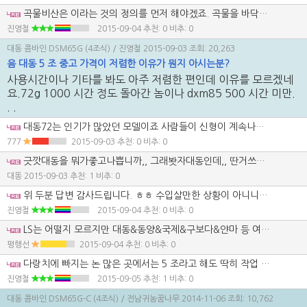
곡물비산은 이라는 것의 정의를 먼저 해야겠죠. 곡물을 바닥에 흘리고 다니는 것이라면 제 설명이 맞습니다. 엔진출력보다는 엔진회전수와 더 관련이 있다고 보고 있습니다. 엔진 회전수가 높으면 발생할 가능성이 높죠
진영철
2015-09-04
추천: 0 비추: 0
대동 콤바인 DSM65G (4조식)
/ 진영철
2015-09-03
조회: 20,263
음 대동 5 조 중고 가격이 저렴한 이유가 뭔지 아시는분?
사용시간이나 기타를 봐도 아주 저렴한 편인데 이유를 모르겠네
요.72g 1000 시간 정도 돌아간 놈이나 dxm85 500 시간 미만.
. .
대동72는 인기가 많았던 모델이죠 사람들이 신형이 계속나오는데 주위보면 72좋다고 참 평생4조72나 써라 하죠5조 안써봐서 그러는거에요
777
2015-09-03
추천: 0 비추: 0
긋깟대동을 뭐가좋고나쁩니까,, 그래봣자대동인데,, 딴거쓰세요 나가는 벼알만 주워도 수입사고도 남습니다.
대똥
2015-09-03
추천: 1 비추: 0
위 두분 답변 감사드립니다. ㅎㅎ 수입살만한 상황이 아니니까요. 대동 5 조 보니까 하부는 잘 만든거 같네요.정비하기 쉽게 보이더군요..대신 수명은 어떨지 좀 의문이기는 하지만 말입니다.
진영철
2015-09-04
추천: 0 비추: 0
LS는 어떨지 모르지만 대동&동양&국제&구보다&얀마 등 여러 농기계 회사가 있지만은 딱히 어느 농기계회사가 좋다 나쁘다 할것은 없는것 같습니다. 제각기 취향은 다르니까요 그러나 약간의 좋아하는 농기계는 있는것 같네요. 뭐 4조보다는 5조가 더좋고 5조보다는 6조좋은 것으로 농사짓는 양에 따라서 사용을 하시면 될것 같은데요...
평행선
2015-09-04
추천: 0 비추: 0
다랑치에 빠지는 논 많은 곳에서는 5 조라고 해도 딱히 작업 효율이 높지 않거든요. 엔진 출력에 따른 기름 소모만 많을 뿐이죠. 일단 마음부터 조급해 질것 같네요.
진영철
2015-09-05
추천: 1 비추: 0
대동 콤바인 DSM65G-C (4조식)
/ 전남귀농꿈나무
2014-11-06
조회: 10,762