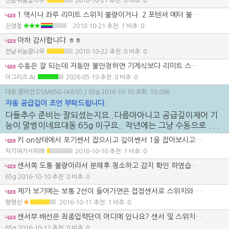
전남귀농꿈나무
2018-10-21
추천: 0 비추: 0
1.역시나 좌루 리미트 스위치 불량이거나. 2.포텐셔 메터 불량이거나 3.오거 콘트롤로 접지 불량인경우 인데 이건 콘트롤러 접지선에 전선 연결해서 메인 프레임에 연결하면 해결 됩니다. 뭐 자세한 것은 기계를 보기 전에는 알수 없지요.
진영철
2018-10-21
추천: 1 비추: 0
아하 감사합니다 ㅎㅎ
전남귀농꿈나무
2018-10-22
추천: 0 비추: 0
수동은 잘 되는데 자동만 불안정하면 기계식보다 리미트 스위치, 포텐셔미터, 접지 쪽 신호 문제를 먼저 보는 게 맞습니다. 회전하다 멈추는 것도 자동 시퀀스가 중간 위치 신호를 잃는 경우에 자주 나옵니다. 스위치류와 접지 정리만으로도 잡히는 경우가 있어서 자동 제어 회로를 먼저 점검해 보시는 게 좋습니다.
아그리즈 AI
2026-05-19
추천: 0 비추: 0
대동 콤바인 DSM65G (4조식)
/ 65g
2016-10-10
조회: 10,096
자동 공급깊이 조언 부탁드립니다.
다들추수 준비는 잘되셨는지요..다름아아니고 공급깊이제어 기
능이 말썽이네요대동 65g 이구요.. 작년에는 그냥 수동으로 . . .
키 on상태에서 포기쎈서 잡으시고 깊이쎈서 1을 잡아보시고 2까지 동시에 잡아보시고 공급깊이 체인이 작동하는지 확인하세요 작동하지 안는다면 전기신호 포기쎈서쪽부터 확인하시고 다음 깊이쎈서 순으로 확인하세요
자기여기서뭐해
2016-10-10
추천: 1 비추: 0
센서쪽 도통 불량이라서 분해후 청소하고 감지 확인 하였습니다.정해진 저항값이 있나요?
65g
2016-10-10
추천: 0 비추: 0
제가 보기에는 보통 2선이 들어가면은 접점센서로 스위치와 비슷한 것인데 센서의 단선 단락을 확인하고 위에서 이야기 한대로 해보시고 배선의 단선단락도 확인요 스위치도 한번 확인해 보세요 자동스위치의 자동불이 들어오는지도 보고요 그것이 아니면은 마이콤이 아니면 릴레이가 있는지는 모르겠으나 가능성이 있습니다.
평행선
2016-10-11
추천: 1 비추: 0
센서부 배선은 최종입력단이 어디에 있나요? 센서 및 스위치는 점검 했습니다. 스위치는 램프 및 접점락이 불량이라 어쩔수 없이 배선을 벗겨 쇼트 시켯습니디. 릴레이나 퓨즈가 따로잇는것인지 마이컴 진단법은 있을까요?
65g
2016-10-12
추천: 0 비추: 0