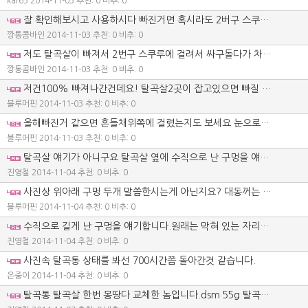
kar65
2014-11-03
추천: 0 비추: 0
잘 확인해보시고 사용하시다 빠진거면 혹시라도 2버구 스쿠루나 이송기쪽 어디에 걸려있을수도 있습니다.다른부품을 망가트릴수있으니 잘 확인하시죠.
깡통콤바인
2014-11-03
추천: 0 비추: 0
저도 탈곡살이 빠져서 2번구 스쿠루에 걸려서 싸구돌다가 차체철판에 구멍이나서 벼알을 논바닦에 다시 깔고다닌적이 있읍니다
깡통콤바인
2014-11-03
추천: 0 비추: 0
저건100% 빠져나간건데요! 탈곡살2곳이 잡고있으면 빠질 염려가 거즘없는데너무많이 살이 닳아서 끊어지게되면 행방불명되죠! 필히 작업전 확인하시고 손으로도 흔들어보고 해서 교체할건 미리미리 교체하시는게 바쁜날 안멈추고 일하지요
블루머핀
2014-11-03
추천: 0 비추: 0
올해빠진거 같으면 흔들채위쪽에 걸렸는지도 보세요 눈으로볼수있는곳은 다쳐다보세요
블루머핀
2014-11-03
추천: 0 비추: 0
탈곡살 얘기가 아니구요 탈곡살 옆에 수직으로 난 구멍을 얘기하는 겁니다.
진영철
2014-11-04
추천: 0 비추: 0
사진상 위아래 구멍 두개 말씀한시는게 아닌지요? 대동꺼는 몰라도 국제꺼는 일반탈곡살보다 폭이긴놈이 4개인가 탈곡통처음 들어가는 저위치에 자리잡고있죠 대동꺼라고 다를까 싶네요
블루머핀
2014-11-04
추천: 0 비추: 0
수직으로 길게 난 구멍을 얘기합니다.원래는 막혀 있는 자리인데 너무 많이 써서 쇠판이 닮면서 구멍이 뚫린 자리입니다. 그러니까 탈곡살 구멍 왼쪽에 수직으로 난 구멍을 얘기하는 겁니다. 그 구멍이 원래 막혀 있는 자리거든요.
진영철
2014-11-04
추천: 0 비추: 0
사진속 탈곡통 상태를 봐선 700시간쯤 돌아간것 같습니다.
은중이
2014-11-04
추천: 0 비추: 0
탈곡통 탈곡살 한번 몽땅다 교체한 놈입니다.dsm 55g 탈곡살 신품으로 교체하고 나서 2 시간 정도 작업한 놈에서 빼서 다시 끼웠으니 700 시간 돌아간것으로 보이겠죠. 탈곡살및 탈곡망 그리고 입구에 있는 실리판 덮개등 몽땅다 신품으로 교체해서 700 시간 돌아간것 처럼 보이는것 뿐입니다.