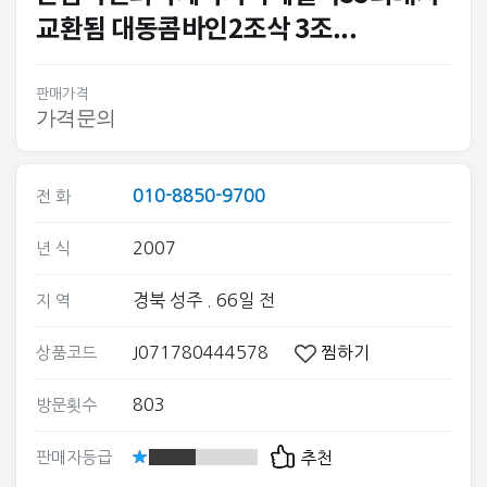
교환됨 대동콤바인2조삭 3조...
판매가격
가격문의
010-8850-9700
전 화
2007
년 식
경북 성주
. 66일 전
지 역
J071780444578
찜하기
상품코드
803
방문횟수
판매자등급
추천