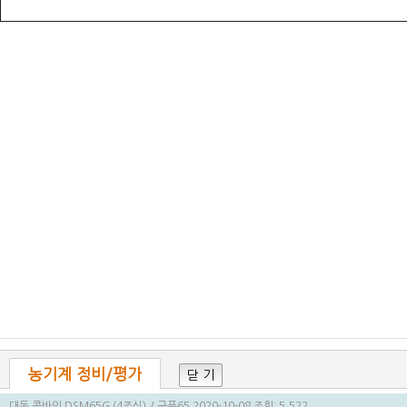
농기계 정비/평가
닫 기
대동 콤바인 DSM65G (4조식)
/ 군푸65
2020-10-08
조회: 5,522