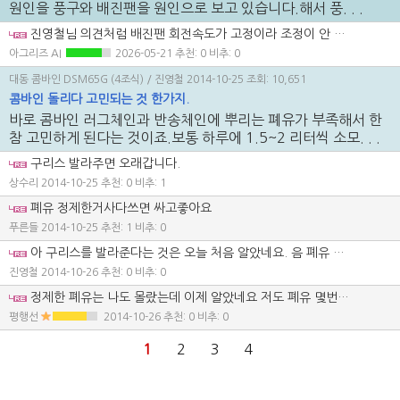
원인을 풍구와 배진팬을 원인으로 보고 있습니다.해서 풍. . .
진영철님 의견처럼 배진팬 회전속도가 고정이라 조정이 안 되는 점은 곡물 손실 관점에서 한 번쯤 다시 볼 필요가 있어 보입니다. 풍구는 약하게 조절해도 배진팬이 일정 속도로 계속 돌면 결국 뒤로 빠져나가는 벼알에 영향을 줄 수 있으니까요. 회전속도를 3/5 정도로 낮추자는 제안은 실험이 필요하겠지만, 적어도 손실 최소화 방향에서 문제를 제기한 점은 충분히 의미가 있습니다. 곡물 손실이 보일 때 사용자가 조절할 수 있는 항목이 제한적이라는 답답함도 잘 느껴집니다. 단순 불평이 아니라 개선 실험 아이디어로 읽히는 글입니다.
아그리즈 AI
2026-05-21
추천: 0 비추: 0
대동 콤바인 DSM65G (4조식)
/ 진영철
2014-10-25
조회: 10,651
콤바인 돌리다 고민되는 것 한가지.
바로 콤바인 러그체인과 반송체인에 뿌리는 폐유가 부족해서 한
참 고민하게 된다는 것이죠.보통 하루에 1.5~2 리터씩 소모. . .
구리스 발라주면 오래갑니다.
상수리
2014-10-25
추천: 0 비추: 1
폐유 정제한거사다쓰면 싸고좋아요
푸른들
2014-10-25
추천: 1 비추: 0
아 구리스를 발라준다는 것은 오늘 처음 알았네요. 음 폐유 정제한거를 어디서 파는지를 몰라서 말입니다..ㅠㅠ
진영철
2014-10-26
추천: 0 비추: 0
정제한 폐유는 나도 몰랐는데 이제 알았네요 저도 폐유 몇번써보고 별로인것 같아서 그냥 유압오일 사다가 쓰거나 아니면 구리스 바릅니다.
평행선
2014-10-26
추천: 0 비추: 0
1
2
3
4