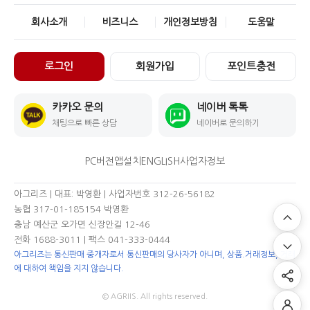
회사소개
비즈니스
개인정보방침
도움말
로그인
회원가입
포인트충전
카카오 문의
네이버 톡톡
채팅으로 빠른 상담
네이버로 문의하기
PC버전
앱설치
ENGLISH
사업자정보
아그리즈 | 대표: 박영환 | 사업자번호 312-26-56182
농협 317-01-185154 박영환
충남 예산군 오가면 신장안길 12-46
전화 1688-3011
| 팩스 041-333-0444
아그리즈는 통신판매 중개자로서 통신판매의 당사자가 아니며, 상품.거래정보, 거래
에 대하여 책임을 지지 않습니다.
© AGRIIS. All rights reserved.