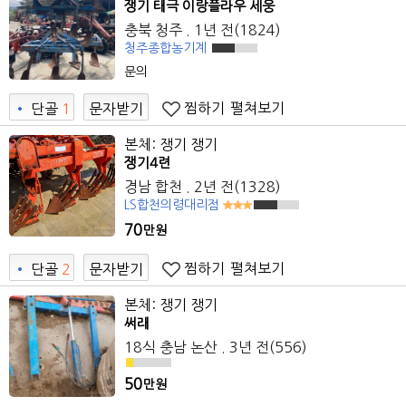
쟁기 태극 이랑플라우 세웅
충북 청주 . 1년 전(1824)
청주종합농기계
문의
찜하기
펼쳐보기
•
단골
1
문자받기
0
본체: 쟁기 쟁기
쟁기4련
경남 합천 . 2년 전(1328)
LS합천의령대리점
70
만원
찜하기
펼쳐보기
•
단골
2
문자받기
7
본체: 쟁기 쟁기
써래
18식 충남 논산 . 3년 전(556)
50
만원