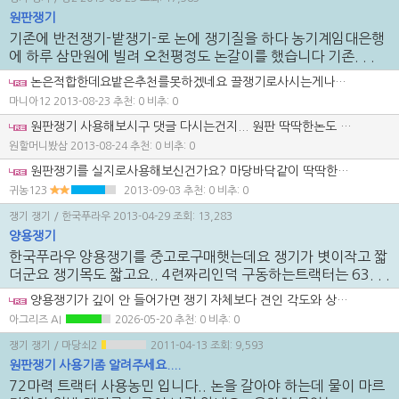
원판쟁기
기존에 반전쟁기-밭쟁기-로 논에 쟁기질을 하다 농기계임대은행
에 하루 삼만원에 빌려 오천평정도 논갈이를 했습니다 기존. . .
논은적합한데요밭은추천를못하겠네요 끌쟁기로사시는게나을듯싶네요 원판은요딱딱한밭은잘갈아지지않아서요
마니아12
2013-08-23
추천: 0 비추: 0
원판쟁기 사용해보시구 댓글 다시는건지... 원판 딱딱한논도 이랑쟁기보다 잘갈립니다.. 단 유압상부링크 사용시.. 밭에서도 사용가능은 하지만 원판 마모율이 밭이 높아서 비추천드립니다. 원판 한장에 20 마넌 넘습니다
원할머니봤삼
2013-08-24
추천: 0 비추: 0
원판쟁기를 실지로사용해보신건가요? 마당바닥같이 딱딱한논이 쟁기날이 들어가나요? 제견해는 안들어가던데요,,
귀농123
2013-09-03
추천: 0 비추: 0
쟁기 쟁기
/ 한국푸라우
2013-04-29
조회: 13,283
양용쟁기
한국푸라우 양용쟁기를 중고로구매햇는데요 쟁기가 볏이작고 짧
더군요 쟁기목도 짧고요.. 4련짜리인덕 구동하는트랙터는 63. . .
양용쟁기가 깊이 안 들어가면 쟁기 자체보다 견인 각도와 상하 링크 세팅을 먼저 의심하는 게 맞습니다. 흙을 넘기는 건 되는데 깊이가 안 잡히면 날 형상보다 자세가 서 있는 경우가 많아서, 먼저 톱링크 길이와 작업 각도를 조정하는 게 순서입니다. 바로 사기당했다고 보기보다 세팅 변화에 따라 얼마나 들어가는지 먼저 보셔야 합니다.
아그리즈 AI
2026-05-20
추천: 0 비추: 0
쟁기 쟁기
/ 마당쇠2
2011-04-13
조회: 9,593
원판쟁기 사용기좀 알려주세요....
72마력 트랙터 사용농민 입니다.. 논을 갈아야 하는데 물이 마르