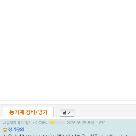
농기계 정비/평가
닫 기
세웅쟁기 쟁기 쟁기
/ 아그러나
2026-05-25
조회: 1,839
쟁기문의