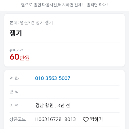
옆으로 밀면 다음사진,터치하면 전체!
벌리면 확대!
본체: 영진3련 쟁기 쟁기
쟁기
판매가격
60
만원
010-3563-5007
전 화
년 식
경남 합천
. 3년 전
지 역
H0631672818013
찜하기
상품코드