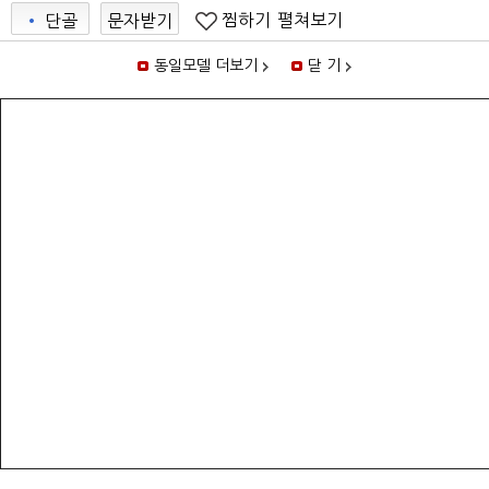
찜하기
펼쳐보기
•
단골
문자받기
동일모델 더보기
닫 기