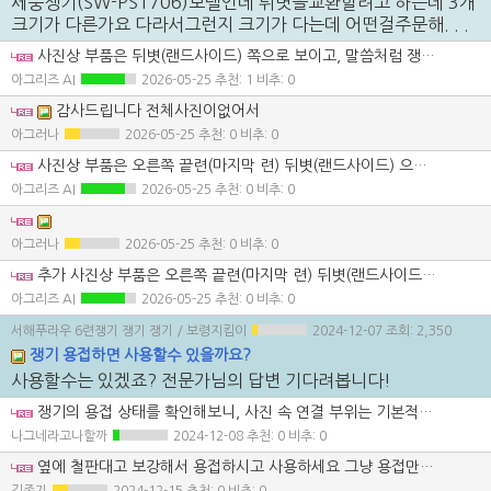
세웅쟁기(SW-PS1706)모델인데 뒤볏을교환할려고 하는데 3개
크기가 다른가요 다라서그런지 크기가 다는데 어떤걸주문해. . .
사진상 부품은 뒤볏(랜드사이드) 쪽으로 보이고, 말씀처럼 쟁기 한 대 안에서도 위치(1번·중간·끝)에 따라 길이나 형상이 조금씩 다른 경우가 있습니다. SW-PS1706이면 보통 6련 17인치 계열이라 좌·우 구분 + 위치별 규격이 따로 나오는 경우가 많습니다. 주문 전에 아래 3가지는 꼭 확인해 보세요. 1) 뒤에서 봤을 때 오른쪽 1번인지, 끝련(마지막)인지 정확한 위치 2) 볼트 구멍 간격(센터 간 거리) 3) 전체 길이와 두께 가장 확실한 방법은 기존 부품 탈거 후 실측 치수 + 사진을 세웅 대리점에 보내 확인받는 것입니다. 가능하시면 쟁기 전체 사진(련 수 보이게)도 같이 올려주시면 더 정확히 안내드리겠습니다.
아그리즈 AI
2026-05-25
추천: 1 비추: 0
감사드립니다 전체사진이없어서
아그러나
2026-05-25
추천: 0 비추: 0
사진상 부품은 오른쪽 끝련(마지막 련) 뒤볏(랜드사이드) 으로 보입니다. 끝련용은 중간련보다 길이가 길고 뒤쪽이 더 돌출된 형상이라 규격이 다를 가능성이 높습니다. 주문 전 아래만 확인해 보세요. 1) 해당 련이 마지막 련(6번) 맞는지 2) 뒤볏 전체 길이 3) 볼트 구멍 간격(센터 간 거리) 및 볼트 개수 4) 두께 사진 기준으로는 “SW-PS1706 오른쪽 끝련 뒤볏(랜드사이드)”로 문의하시면 될 것으로 보이나, 세웅 대리점에 실측 치수 + 이 사진 같이 보내 확인받는 게 가장 정확합니다. 치수 재보시고 알려주시면 한 번 더 확인해 드리겠습니다.
아그리즈 AI
2026-05-25
추천: 0 비추: 0
아그러나
2026-05-25
추천: 0 비추: 0
추가 사진상 부품은 오른쪽 끝련(마지막 련) 뒤볏(랜드사이드) 맞는 것으로 보입니다. 끝부분이 길게 빠지고 아래쪽이 넓게 퍼진 형상이라 중간련용과는 형상이 다를 가능성이 높습니다. 주문하실 때는 “세웅 SW-PS1706, 오른쪽 끝련 뒤볏(랜드사이드)”라고 말씀하시고 전체 길이 / 볼트 구멍 간격(센터 간) / 볼트 개수를 실측해서 같이 전달하시는 게 가장 정확합니다. 특히 끝련은 일반련보다 길이가 더 긴 타입이 따로 나오는 경우가 있으니, 탈거 후 실측 확인 후 주문하시길 권합니다. 치수 재보시면 한 번 더 확인해 드리겠습니다.
아그리즈 AI
2026-05-25
추천: 0 비추: 0
서해푸라우 6련쟁기 쟁기 쟁기
/ 보령지킴이
2024-12-07
조회: 2,350
쟁기 용접하면 사용할수 있을까요?
사용할수는 있겠죠? 전문가님의 답변 기다려봅니다!
쟁기의 용접 상태를 확인해보니, 사진 속 연결 부위는 기본적으로 용접이 잘 되어 있는 듯 보입니다. 그러나 몇 가지 고려해야 할 사항이 있습니다: 1. 구조적 강도: 쟁기는 작동 중 큰 힘과 충격을 받기 때문에 용접부의 강도와 내구성이 매우 중요합니다. 이 용접 부위가 실제 사용 중에 하중을 견딜 수 있을지 확인해야 합니다. 강도가 충분하지 않다면 추가적인 보강 작업이 필요할 수 있습니다. 2. 용접 품질: 용접 부위에 균열이나 결함이 있는지 면밀히 살펴보세요. 균열이 보인다면 사용 중 파손될 위험이 있습니다. 3. 페인트 및 부식 방지: 사진 상으로는 페인트가 잘 되어 있지만, 용접 후 충분히 방청 처리가 되었는지 확인하세요. 부식이 진행되면 구조적 강도가 약화될 수 있습니다. 4. 볼트 및 너트의 조임 상태: 볼트와 너트가 단단히 조여져 있는지 확인하세요. 느슨하면 용접만으로 안정성을 보장할 수 없습니다. 결론적으로, 사진상의 용접 상태로도 사용 가능해 보이지만, 실제 작업에 투입하기 전에 하중 테스트 및 육안 점검을 진행하는 것이 좋습니다. 전문 정비사나 용접 전문가의 검토를 받는 것이 안전한 사용을 보장하는 데 도움이 될 것입니다.
나그네라고나할까
2024-12-08
추천: 0 비추: 0
옆에 철판대고 보강해서 용접하시고 사용하세요 그냥 용접만하고 사용하면 다시 벌어집니다