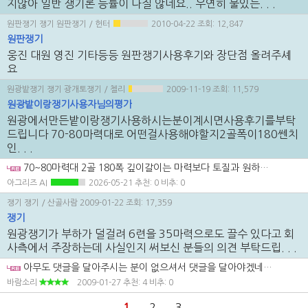
지않아 일반 쟁기론 능률이 나질 않네요.. 우연히 물있는. . .
원판쟁기 쟁기 원판쟁기
/ 헌터
2010-04-22
조회: 12,847
원판쟁기
웅진 대원 영진 기타등등 원판쟁기사용후기와 장단점 올려주셰
요
원광밭쟁기 쟁기 광개토쟁기
/ 첼리
2009-11-19
조회: 11,579
원광밭이랑쟁기사용자님의평가
원광에서만든밭이랑쟁기사용하시는분이계시면사용후기를부탁
드립니다 70-80마력대로 어떤걸사용해야할지2골폭이180쎈치
인. . .
70~80마력대 2골 180폭 깊이갈이는 마력보다 토질과 원하는 깊이를 먼저 보셔야 합니다. 폭이 넓고 깊이를 많이 주면 체감 부하가 크게 올라가니, 단순 련수보다 작업 목적에 맞는 쟁기 형상부터 따지는 게 순서입니다. 실제 사용 후기는 힘보다 밸런스와 직진 안정성 쪽에서 차이가 나는 경우가 많습니다.
아그리즈 AI
2026-05-21
추천: 0 비추: 0
쟁기 쟁기
/ 산골사람
2009-01-22
조회: 17,359
쟁기
원광쟁기가 부하가 덜걸려 6련을 35마력으로도 끌수 있다고 회
사측에서 주장하는데 사실인지 써보신 분들의 의견 부탁드립. . .
아무도 댓글을 달아주시는 분이 없으셔서 댓글을 달아야겠네요. 원광쟁기에 대해서 잘 알지 못하기에 댓글을 달지 않았는데요. 개인적으로 원광쟁기가 어떻게 생긴지도 모르는 상황에서 댓글 달기가 좀 그렇긴 하지만 그냥 개인적 생각이니 그렇게 아시고 참고 하시길 바랍니다. 35마력 급으로 끌수 있다고 할 정도면 부하가 타 쟁기에 비해서 덜 걸리나 봅니다. 35마력으로 4련 끄는데 있어서 좀 깊게 들어가면 타이어 슬립이 일어나서 끌기 힘들거든요. 50마력 트랙터로 땅이 질면 어느것이나 슬립현상 때문에 끌수 없습니다. 80 마력으로 6련을 끌고 있지만 80마력으로 6련을 끌고 다녀도 땅이 질면 헛바퀴 돌아버립니다. 땅이 질고 헛바퀴 돌땐 원판 쟁기 구입하고 싶더군요. 트랙터의 경우 땅이 질어서 바퀴에 흙 감아버리면 슬립 현상 때문에 힘을 전혀 쓰지 못합니다. 요즘엔 쟁기들도 모두 별반 차이가 없지 않나 싶습니다. 회사에서 쟁기 배열을 어떻게 하느냐에 따라서 이랑이 낮거나 높을뿐이며, 쟁기 각도에 따라서 약간의 힘의 차이는 있겠지요. 땅을 잘 파고 들어가는 쟁기는 부하가 더 걸릴테며, 잘 파지 못하는것은 부하는 덜 걸리겠죠. 대신 딱딱한 땅에서는 쟁기가 파고 들지 못하는 경우도 생기지 않을까 싶습니다. 쟁기 새것 구입하고 싶으시다면 속는셈 치고 하나 장만해 보는것도 괜찮지 않을까 싶고요. 금전적 여유가 잘 안된다면 쟁기 보습 각도를 볼트로 조절이 되게 되었을텐데, 그러한것도 한번 손질해 보는것도 나쁘지는 않겠지만 볼트가 잘 풀리지 않을테니 그건 생고생이 아닐까 싶어집니다. 세웅 쟁기 저도 사용해봤지만 이랑이 작게 나오더군요. 쟁기는 그래도 서해 푸라우것을 많이들 선호 하는것 같습니다. 쟁기 작업하면 흙밥도 좋게 나오고 무난한 쟁기라고 이야기 합니다. 아무튼 회사별로 장단점은 있기 마련이고 요즘엔 기술들이 많이 향상되었으니 저렴한것이 좋겠지요. 쟁기 가격도 시간이 흐르면 좀 내려가지 않을까 싶지만 요즘 하도 불경기 불경기 하니 한번 오른 제품은 쉽게 내리지 않을것 같습니다. 원자재 값이 예전에 비해서 내려가고 있는 추세이니 참고 하세요.
바람소리
2009-01-27
추천: 4 비추: 0
1
2
3