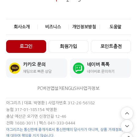
회사소개
비즈니스
개인정보방침
도움말
로그인
회원가입
포인트충전
카카오 문의
네이버 톡톡
채팅으로 빠른 상담
네이버로 문의하기
PC버전
앱설치
ENGLISH
사업자정보
아그리즈 | 대표: 박영환 | 사업자번호 312-26-56182
농협 317-01-185154 박영환
충남 예산군 오가면 신장안길 12-46
전화 1688-3011
| 팩스 041-333-0444
아그리즈는 통신판매 중개자로서 통신판매의 당사자가 아니며, 상품.거래정보, 거래
에 대하여 책임을 지지 않습니다.