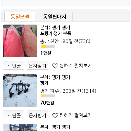
동일모델
동일판매자
본체: 쟁기 쟁기
포팅거 쟁기 부품
충남 천안 . 80일 전(738)
1
만원
찜하기
펼쳐보기
•
단골
문자받기
본체: 쟁기 쟁기
쟁기
경기 파주 . 208일 전(1314)
70
만원
찜하기
펼쳐보기
•
단골
문자받기
본체: 쟁기 쟁기