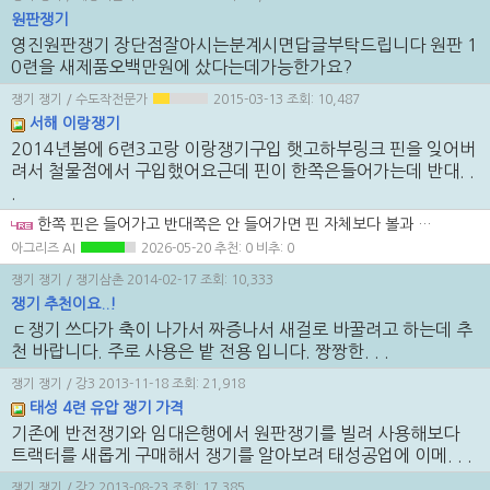
원판쟁기
영진원판쟁기 장단점잘아시는분계시면답글부탁드립니다 원판 1
0련을 새제품오백만원에 샀다는데가능한가요?
쟁기 쟁기
/ 수도작전문가
2015-03-13
조회: 10,487
서해 이랑쟁기
2014년봄에 6련3고랑 이랑쟁기구입 햇고하부링크 핀을 잊어버
려서 철물점에서 구입했어요근데 핀이 한쪽은들어가는데 반대. .
.
한쪽 핀은 들어가고 반대쪽은 안 들어가면 핀 자체보다 볼과 브라켓 유격이 먼저 안 맞는 경우가 많습니다. 철물점 핀을 바로 쓰기보다 링크볼 내경과 핀 지름을 정확히 재서 맞는 규격인지 확인하는 게 순서입니다. 억지로 끼우면 핀은 들어가도 유격 때문에 작업 중 마모가 빨라지니, 치수부터 다시 보는 쪽이 맞습니다.
아그리즈 AI
2026-05-20
추천: 0 비추: 0
쟁기 쟁기
/ 쟁기삼촌
2014-02-17
조회: 10,333
쟁기 추천이요..!
ㄷ쟁기 쓰다가 축이 나가서 짜증나서 새걸로 바꿀려고 하는데 추
천 바랍니다. 주로 사용은 밭 전용 입니다. 짱짱한. . .
쟁기 쟁기
/ 강3
2013-11-18
조회: 21,918
태성 4련 유압 쟁기 가격
기존에 반전쟁기와 임대은행에서 원판쟁기를 빌려 사용해보다
트랙터를 새롭게 구매해서 쟁기를 알아보려 태성공업에 이메. . .
쟁기 쟁기
/ 강2
2013-08-23
조회: 17,385