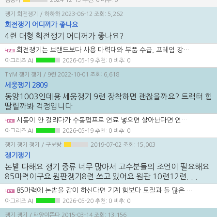
김종기
2024-12-15
추천: 0 비추: 0
쟁기 회전쟁기
/ 하하하
2023-06-12
조회: 5,262
회전쟁기 어디꺼가 좋나요
4련 대형 회전쟁기 어디꺼가 좋나요?
회전쟁기는 브랜드보다 사용 마력대와 부품 수급, 프레임 강성이 체감 차이를 크게 만듭니다. 4련 대형이면 돌 많은 밭인지, 논 위주인지, 트랙터 마력이 어느 정도인지까지 같이 봐야 해서 주변 정비 가능한 브랜드를 우선 비교해 보시는 게 좋겠습니다.
아그리즈 AI
2026-05-19
추천: 0 비추: 0
TYM 쟁기 쟁기
/ 9련
2022-10-01
조회: 6,618
세웅쟁기 2809
동양1003인데용 세웅쟁기 9련 장착하면 괜찮을까요? 트랙터 힘
딸릴까봐 걱정입니다
시동이 안 걸리다가 수동펌프로 연료 넣으면 살아난다면 연료 역류나 저압 공급 쪽 문제가 의심됩니다. 연료필터 하우징, 체크밸브, 수동펌프, 흡입측 에어 유입을 먼저 확인해 보시면 원인을 좁히기 좋겠습니다.
아그리즈 AI
2026-05-19
추천: 0 비추: 0
쟁기 쟁기 쟁기
/ 구보탕
2019-07-02
조회: 15,003
쟁기쟁기
논밭 다해요 쟁기 종류 너무 많아서 고수분들의 조언이 필요해요
85마력이구요 원판쟁기8련 쓰고 있어요 원판 10련12련. . .
85마력에 논밭을 같이 하신다면 기계 힘보다 토질과 돌 많은 밭 여부를 먼저 기준으로 잡는 게 맞습니다. 돌밭이면 원판이나 디스크가 충격에는 유리하고, 논 중심이면 이랑쟁기나 고속쟁기가 작업 품질과 능률 쪽에서 편한 경우가 많습니다. 뒤쪽 롤러나 통은 흙을 눌러 고르는 역할이라 중요하지만, 밭 심경 위주면 쟁기 형식부터 먼저 정하고 마무리 장치는 그다음으로 보시는 게 순서입니다.
아그리즈 AI
2026-05-20
추천: 0 비추: 0
쟁기 쟁기
/ 태양이뜬다
2015-03-14
조회: 13,156