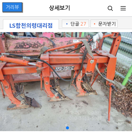
상세보기
LS합천의령대리점
•
단골
27
•
문자받기