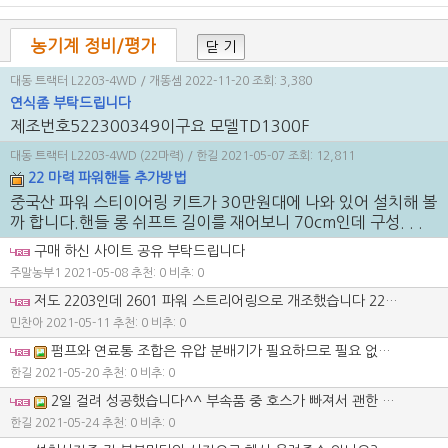
농기계 정비/평가
닫 기
대동 트랙터 L2203-4WD
/ 개똥셈
2022-11-20
조회: 3,380
연식좀 부탁드립니다
제조번호522300349이구요 모델TD1300F
대동 트랙터 L2203-4WD (22마력)
/ 한길
2021-05-07
조회: 12,811
22 마력 파워핸들 추가방법
중국산 파워 스티이어링 키트가 30만원대에 나와 있어 설치해 볼
까 합니다.핸들 롱 쉬프트 길이를 재어보니 70cm인데 구성. . .
구매 하신 사이트 공유 부탁드립니다
주말농부1
2021-05-08
추천: 0 비추: 0
저도 2203인데 2601 파워 스트리어링으로 개조했습니다 2203에 연결하심 됐니다 010 9065 8850
민찬아
2021-05-11
추천: 0 비추: 0
펌프와 연료통 조합은 유압 분배기가 필요하므로 필요 없는 듯 보입니다. 그리고 방향 조정 축의 길이를 재어보고 맞는 실린더를 구입해야 조립만 하면 되고 용접 같은 것을 안해도 되구요~ 그래서 저는 150mm는 예비 부품으로 놔두고 45000원 정도 주고 300mm 실린더를 주문했습니다. 아직 개조 전이고 트렉터를 잘 몰라 농기계 수리센터에서 조언을 받아 조만간 작업 예정입니다. 그리고 길이에 맞는 유압호스, 유압 분배기를 하나 더 장만 해야 할 듯 보입니다. 트렉터에 맞는 부품을 별도로 골라 주문하시면 저렴해 집니다. 자동차핸들 농사용차량 트랙터 개조 유압 방향 세트부품으로 검색 하시면 됩니다.
한길
2021-05-20
추천: 0 비추: 0
2일 걸려 성공했습니다^^ 부속품 중 호스가 빠져서 괜한 비용만 추가 되었네요;; 중국산은 니뿔 규격이 달라 연결 부속품이 많아져 9만원 정도이고 테이프로 감고 조립하는 일이 많아 집니다. 1. 작업의 편리를 위해 연료통과 바퀴까지 분해해야 합니다. 2.기존 핸들을 분리하고 차축으로 연결된 부분은 잘라냅니다. 끝 부분의 덥게를 잘라 야구공 부속품은 망치로 치면 빠지고 추 후 실린더에 헐겁게 연결 활용합니다. 3. 실린더는 우회전 시 최대의 길이가 되므로 이에 맞는 실린더로 구입해야 회전 반경이 나오고 맞지 않으면 연결 부속과 용접이라는 일이 늘어납니다. 연결 부분을 용접후 끝 부분은 야구공 모양을 끼워 연결하면 됩니다. 3. 핸들도 잘라내서 유압장치를 용접합니다. 이 때 운전석에 영향을 받지 않도록 해야하고 덮게도 닫혀야 하므로 우측 L자로 연결했습니다. 여기까지가 장치 장착이고 유압연결로 넘어 갑니다. 1. 유압 연결선은 4개입니다. 오른쪽 2구는 실린더 연결이므로 쉽고 왼쪽 2구는 아랫부분이 펌프, 윗부분은 출구로 연결합니다. 어찌 보면 쉬운 일인데 유압이라는 것이 수도관처럼 분배하는 것이 아니라 압력이 낮은 쪽으로 흘러 하나를 작동하면 다른 하나는 먹통이 된다 하네요;; 저는 앞에 로더 분배기가 있어 이를 활용했습니다. 대신 로더가 힘이 딸리는 듯한 느낌이 있습니다. 하지만 핸들은 사용 안하고 로더 작업을 하면 큰 영향은 없는 듯 보입니다. 아직도 잘 이해는 안되지만 별도로 분배기 하나 설치하면 되나 13만원 정도 하고;; 분배기가 있으면 사용 안하는 부분(육각렌치로 풀림)에 연결하면 된다하고 구형은 이게 없다고 합니다. 부속품 가격 219400원+세트 실린더가 200이라 300mm재구입 45000원 호스구입 94000원 나사 1200원 비용을 최소화 하려면 기존 부품을 최대한 활용하면서 무턱대고 경운기나 필요한 유압펌프까지 있는 제품은 필요치 않습니다. 호스까지 따라 온다면 호스 구입비는 적어질 듯 보입니다.
한길
2021-05-24
추천: 0 비추: 0