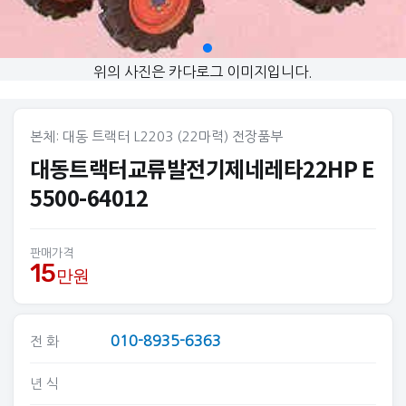
위의 사진은 카다로그 이미지입니다.
본체: 대동 트랙터 L2203 (22마력) 전장품부
대동트랙터교류발전기제네레타22HP E
5500-64012
판매가격
15
만원
010-8935-6363
전 화
년 식