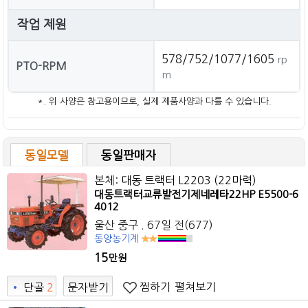
작업 제원
578/752/1077/1605
rp
PTO-RPM
m
*. 위 사양은 참고용이므로, 실제 제품사양과 다를 수 있습니다.
동일모델
동일판매자
본체: 대동 트랙터 L2203 (22마력)
대동트랙터교류발전기제네레타22HP E5500-6
4012
울산 중구 . 67일 전(677)
동양농기계
15
만원
찜하기
펼쳐보기
•
단골
2
문자받기
9