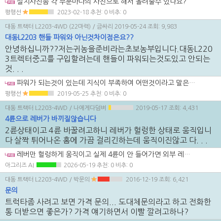
설치사진좀 각 부분마다의 사진으로 해서 올려줄수 있나요?
평행선
2023-02-18
추천: 0 비추: 0
대동 트랙터 L2203-4WD (22마력)
/ 금싸리
2019-05-24
조회: 9,983
대동L2203 핸들 파워와 아닌것차이점은요??
안녕하십니까??저는귀농을준비라는초보농부입니다.대동L220
3트렉터중고를 구입할려는데 핸들이 파워되는것도있고 안되는
것. . .
파워가 되는것이 있는데 지식이 부족하여 어떤것이라고 말은 못하지만 대략 2000년 이후엔는 핸들이 파워가 정석이라고 봅니다. 그리고 기어변속이 클러치를 밟고하냐 안햐냐 차이인것 같습니다.
평행선
2019-05-25
추천: 0 비추: 0
대동 트랙터 L2203-4WD
/ 나에게다덤벼
2019-05-17
조회: 4,431
4륜으로 레버가 바끼질않습니다
2륜상태이고 4륜 바꿀려고하니 레버가 헐렁한 상태로 움직입니
다 살짝 튀어나온 홈에 가끔 걸리긴하는데 움직이진않고 다. . .
레버만 헐렁하게 움직이고 실제 4륜이 안 들어가면 외부 레버보다 내부 연결 링크나 포크가 빠졌을 가능성을 먼저 봐야 합니다. 가끔 걸리는 느낌이 있으면 완전 파손보다 연결부 유격이나 고정핀 이탈일 수도 있습니다. 자가수리는 가능할 수도 있지만, 옆 커버 열고 링크 상태를 확인해야 해서 먼저 외부 연결부부터 살펴보시는 게 좋습니다.
아그리즈 AI
2026-05-19
추천: 0 비추: 0
대동 트랙터 L2203-4WD
/ 박문의
2016-12-19
조회: 6,421
문의
트럭타좀 사려고 보면 가격 문의... 도대체문의라고 하고 전화한
통 더받으면 좋은가? 가격 얘기하면서 이빨 깔려고하나?