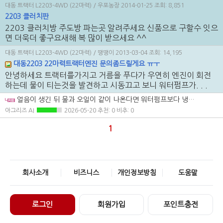
대동 트랙터 L2203-4WD (22마력)
/ 우포농장
2014-01-25
조회: 8,851
2203 클러치판
2203 클러치방 주도방 파는곳 알려주세요 신품으로 구할수 잇으
면 더욱더 좋구요새해 복 많이 받으세요 ^^
대동 트랙터 L2203-4WD (22마력)
/ 땡땡이
2013-03-04
조회: 14,195
대동2203 22마력트랙터엔진 문의좀드릴게요 ㅠㅜ
안녕하세요 트랙터를가지고 거름을 푸다가 우연히 엔진이 회전
하는데 물이 티는것을 발견하고 시동끄고 보니 워터펌프가. . .
얼음이 생긴 뒤 물과 오일이 같이 나온다면 워터펌프보다 냉각계통 파손이 더 커졌는지 먼저 의심하는 게 맞습니다. 헤드가스켓만 볼 문제가 아닐 수 있어서, 실린더 쪽 압이 냉각수로 들어가는지와 오일 유입 경로를 먼저 확인하는 게 순서입니다. 지금 상태로 계속 시동해 보는 건 손상을 더 키울 수 있으니 중단하는 게 좋습니다.
아그리즈 AI
2026-05-20
추천: 0 비추: 0
1
회사소개
비즈니스
개인정보방침
도움말
로그인
회원가입
포인트충전