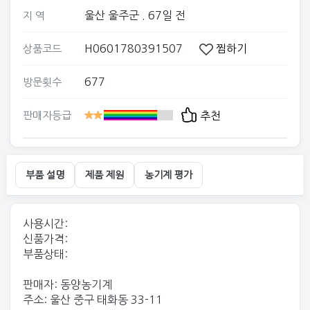
울산 울주군
. 67일 전
지 역
H0601780391507
찜하기
상품코드
677
방문횟수
판매자등급
추천
부품 설명
제품 제원
농기계 평가
사용시간:
신품가격:
부품상태:
판매자: 동양농기계
주소: 울산 중구 태화동 33-11