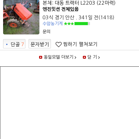
본체: 대동 트랙터 L2203 (22마력)
엔진밋션 전체있음
03식 경기 안산 . 341일 전(1418)
수암농기계
문의
찜하기
펼쳐보기
•
단골
7
문자받기
6
동일모델 더보기
닫 기