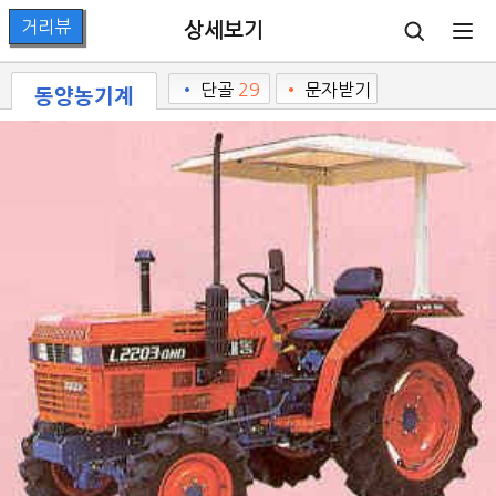
상세보기
동양농기계
•
단골
29
•
문자받기