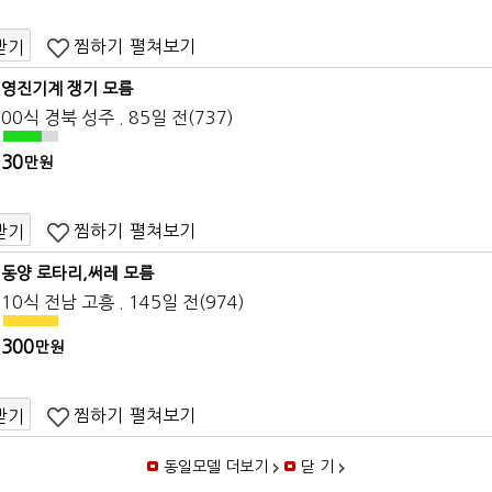
찜하기
펼쳐보기
받기
영진기계 쟁기 모름
00식 경북 성주 . 85일 전(737)
30
만원
찜하기
펼쳐보기
받기
동양 로타리,써레 모름
10식 전남 고흥 . 145일 전(974)
300
만원
찜하기
펼쳐보기
받기
동일모델 더보기
닫 기