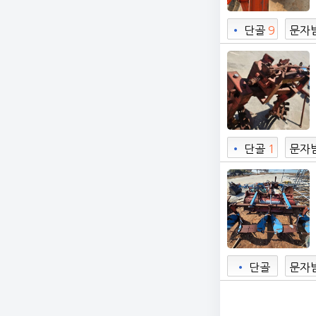
•
단골
9
문자
•
단골
1
문자
•
단골
문자