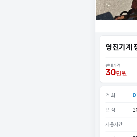
영진기계 
판매가격
30
만원
0
전 화
2
년 식
사용시간