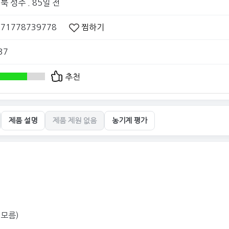
북 성주
. 85일 전
071778739778
찜하기
37
추천
제품 설명
제품 제원 없음
농기계 평가
식모름)