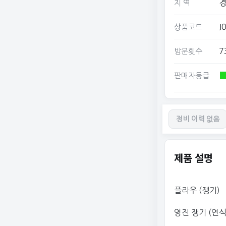
경
지 역
J
상품코드
7
방문횟수
판매자등급
정비 이력 없음
제품 설명
플라우 (쟁기)
영진 쟁기 (연