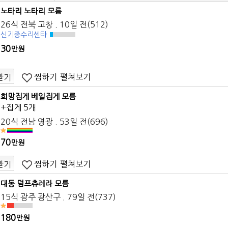
노타리 노타리 모름
26식 전북 고창 . 10일 전(512)
신기종수리센타
30
만원
찜하기
펼쳐보기
받기
희망집게 베일집게 모름
+집게 5개
20식 전남 영광 . 53일 전(696)
70
만원
찜하기
펼쳐보기
받기
대동 덤프츄레라 모름
15식 광주 광산구 . 79일 전(737)
180
만원