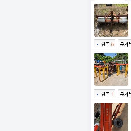
•
단골
6
문자
•
단골
1
문자
2