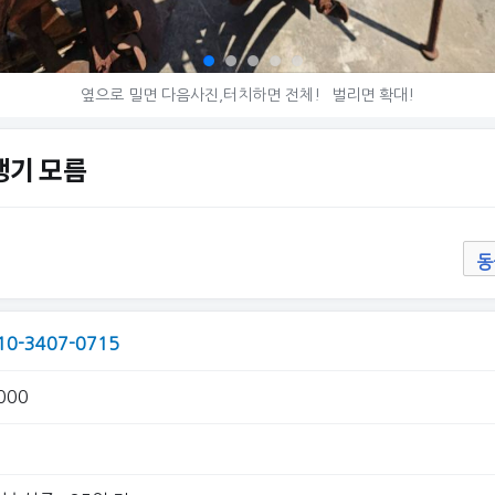
옆으로 밀면 다음사진,터치하면 전체!
벌리면 확대!
쟁기 모름
동
10-3407-0715
000