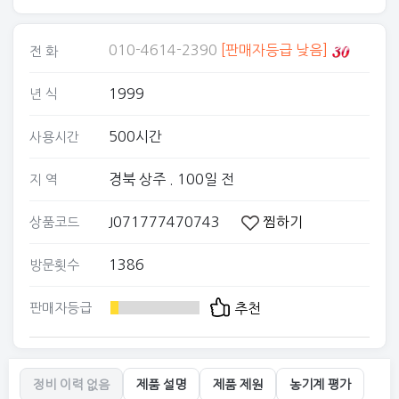
010-4614-2390
[판매자등급 낮음]
전 화
1999
년 식
500시간
사용시간
경북 상주
. 100일 전
지 역
J071777470743
찜하기
상품코드
1386
방문횟수
판매자등급
추천
정비 이력 없음
제품 설명
제품 제원
농기계 평가