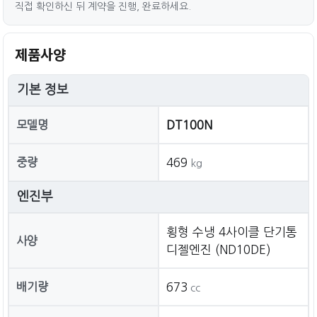
직접 확인하신 뒤 계약을 진행, 완료하세요.
제품사양
기본 정보
모델명
DT100N
중량
469
kg
엔진부
횡형 수냉 4사이클 단기통
사양
디젤엔진 (ND10DE)
배기량
673
cc