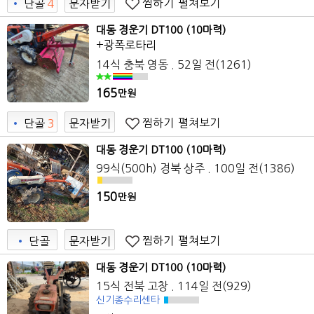
찜하기
펼쳐보기
•
단골
4
문자받기
3
대동 경운기 DT100 (10마력)
+광폭로타리
14식 충북 영동 . 52일 전(1261)
165
만원
찜하기
펼쳐보기
•
단골
3
문자받기
1
대동 경운기 DT100 (10마력)
99식(500h) 경북 상주 . 100일 전(1386)
150
만원
찜하기
펼쳐보기
•
단골
문자받기
대동 경운기 DT100 (10마력)
15식 전북 고창 . 114일 전(929)
신기종수리센타