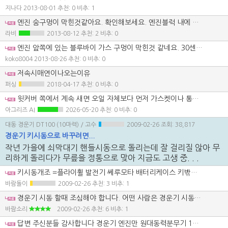
지나다
2013-08-01
추천: 0 비추: 1
엔진 숨구멍이 막힌것같아요. 확인해보세요. 엔진블럭 내에 압력이 나갈곳이 없으면 가장 많이 새는곳이 헤드카바부분 입니다.
라비
2013-08-12
추천: 2 비추: 0
엔진 앞쪽에 있는 블루바이 가스 구멍이 막힌것 같네요. 30센치 길이의 굵은 철사로 구멍을 뚫어주세요.
koko8004
2013-08-26
추천: 0 비추: 0
저속시매연이나오는이유
퍼싱
2018-04-17
추천: 0 비추: 0
윗커버 쪽에서 계속 새면 오일 자체보다 먼저 가스켓이나 통기 불량으로 압이 차는 상황을 의심하는 게 맞습니다. 한방울씩이라도 계속 새서 양이 줄 정도면 단순 닦고 쓰기보다 누유 위치를 정확히 먼저 보는 게 순서입니다. 오일이 부족한 상태로 계속 쓰면 기어와 베어링 부담이 커질 수 있으니 보충만 하고 미루진 마세요.
아그리즈 AI
2026-05-20
추천: 0 비추: 0
대동 경운기 DT100 (10마력)
/ 고수
2009-02-26
조회: 38,817
경운기 키시동으로 바꾸려면...
작년 가을에 쇠막대기 핸들시동으로 돌리는데 잘 걸리질 않아 무
리하게 돌리다가 무릎을 정통으로 맞아 지금도 고생 중. . .
키시동개조 =플라이휠 발전기 쎄루모타 배터리케이스 키밖스 라이트전구(12)볼트 쎄루모타다이 배선교체 35만원정도(부품값만) 약간 어려우실텐대???????????//
바람돌이
2009-02-26
추천: 3 비추: 1
경운기 시동 할때 조심해야 합니다. 어떤 사람은 경운기 시동걸다가 스타칭으로 치아를 때려버려서 치아 빠졌다네요. 저도 시동걸다가 잘못하여 하마터면 킥으로 살짝 맞은적도 있고, 턱을 연료통에 부딪힌적도 있습니다. 지금은 셀 모터로 교체하여 킥으로 시동할일이 없지만 경운기 스타칭으로 시동할때 조심해야 하며, 경운기 운전도 조심해야 합니다. 자동차보다 어렵다는게 경운기 운전이거든요. 키시동 개조는 플라이휠 킥 시동용으로 가공하여 판매하니 기존휠은 반품하고 가공용 구입하면 되며, 세루모터와 키박스 있으면 될것이며, 제네레타는 차량용을 개조하여 장착해도 됩니다. 저희 경운기는 차량용으로 개조해서 사용중에 있습니다. 차량용을 장착해 놓으니 충전은 무지 잘됩니다. 경운기 시동용 핸들 시동할때 조심하시길 바라며, 왠만하면 셀 모터형으로 교체 하시고 경운기 브레이크 잘 듣게 하여서 운전하세요. 12미리 너트만 조여주면 되는건데, 그걸 조절할지 몰라서 사고로 이어지기도 하니 주의하여 운전하시길 바랍니다. 차량에 실고 다니면서 사용할려나 보죠? 저희도 차량용으로 하나 만들어야겠습니다. 기름값 비싸니 연비가 우수한 경운기용 엔진을 이용하여 방제작업을 하면 좋을것 같습니다.
바람소리
2009-02-26
추천: 6 비추: 1
답변 주신분들 감사합니다 경운기 엔진만 원대동력분무기 100A 를 연결해서 지게차로 내렸다 실었다 합니다 생각보다 부품값이 많이 들어가네요...공임포함하면...중고로 하나 바꾸는 것이 현실적 인것 같군요 바람소리님께 문의드립니다. 1.플라이휠은 기존것을 반품을 받아주고 킥시동용으로 교체 해 주는 곳이 대리점 인가요? 2.제네레다는 어떤 차량용으로 스면 되는지요? 바쁘시더라도 답변 좀 부탁드립니다.