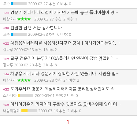
고수
2009-02-27
추천: 0 비추: 0
경운기 센타나 대리점에 가시면 가공해 놓은 플라이휠이 있을것입니다. 그게 없다면 님께서 가지고 있는 플라이휠을 맡기시면 가공해 줄것입니다. 제네레타는 차량용 아무거나 장착하면 될것입니다. 폐차장에 가셔서 승용차에 사용하는 제네레타를 구입해서 장착하시길 바랍니다. 승용차 제네레타가 가격이 더 저렴하게 판매를 하더군요. 재생용도 폐품이 없으면 1톤 화물차 보단 승용차용 제네레타가 더 저렴합니다. 1톤 차량용이 비싼 이유는 엔진을 재생하는데, 제네레타가 부족하기 때문에 그런것 같습니다. 제네레타 장착 하신다면 12볼트 전원을 공급해 줘야 발전이 됩니다. 전원 공급이 되지 않으면 발전이 되지 않으니 참고 하시길 바랍니다. 전원이 정상적으로 공급되면 제네레타 벨트풀리가 자석이 됩니다. 공급을 끊으면 자석이 안됩니다. 전원을 공급했는데도 자석이 되지 않는다면 충전이 되지 않습니다. 그런데 트랙터는 기종에 따라서 다르겠지만 벨트풀리의 자석 여부와 상관없는것 같더군요.
바람소리
2009-02-27
추천: 2 비추: 1
친절한 답변 거듭 감사합니다
고수
2009-02-28
추천: 0 비추: 0
차량용제네레타를 사용하신다구요 당처ㅣ이해가안되는말씀을 플리이휠을 반품을. 에구에구 개조를 해 보신분이 맞는지요 허 참,,,,,
강나루
2009-02-28
추천: 1 비추: 2
글구 경운기에 분무기100A돌리시면 엔진이 금방 맞갈텐데요 제네레타 차량용 아무거나 사용하면 된다구요 ,,그걸 어디에다가 고정합니까 본인은 1년에 키시동없는경운기개조 3대이상합니다 전문지식이 업는일반인들이 레규레타 배선 연결할수 있을까요 플리이휠 반품장소좀 알려주세요 현재 떠어놓은거30개보관중 반품좀하게요 땡잡앗내 돈이얼마야 ???????????
강나루
2009-02-28
추천: 2 비추: 3
차량용 제네레타 경운기에 장착한 사진 있습니다. 사진을 참고 하시길 바랍니다. 농기계 평가 코너 검색창에서 호스릴 클릭해보세요. 거기에 제네레타 장착한 모습 보입니다. 레귤레타는 제네레타에 포함되어 있으니 별도로 레귤레타는 장착할 필요 없습니다. 키박스에서 나온 플러스선을 제네라타에 공급해주고요. 제네레타에서 발전된 전기는 밧데리 플러스선에 공급해주면 배선 작업은 완료된거나 다름없다고 생각하시면 됩니다. 너무도 간단하죠? 100a 동력 분무기는 감속장치를 이용하면 됩니다. 플라이휠은 반품이 아니라 그걸 가공해서 사용하면 정품 새것 구입하는것보다 저렴한 가격에 작업 할수 있다는 뜻입니다. 저희 지역은 대부분 가공해서 사용하고 있습니다.
바람소리
2009-02-28
추천: 21 비추: 2
도와주세요 경운기 엑설레이터케이블 분리된상태인데도 속도가무한정 올라가요 매연품으면서 엔진이터질것같이돌아 요 뭐가잘못인가요
스카니아
2009-03-01
추천: 2 비추: 0
아세아경운기 라지에터 구할수 있을까요 곷샘추위에 얼어 터졌네요
내맘의평화
2009-03-16
추천: 2 비추: 0
1