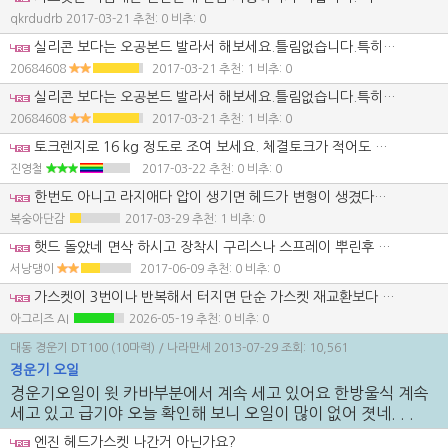
qkrdudrb
2017-03-21
추천: 0 비추: 0
실리콘 보다는 오공본드 발라서 해보세요.틀림없습니다.특히 헤드쪽과 반대편을 빠대칼로 이물질을 깨끗하게 제거해주세요.
20684608
2017-03-21
추천: 1 비추: 0
실리콘 보다는 오공본드 발라서 해보세요.틀림없습니다.특히 헤드쪽과 반대편을 빠대칼로 이물질을 깨끗하게 제거해주세요.
20684608
2017-03-21
추천: 1 비추: 0
토크렌지로 16 kg 정도로 조여 보세요. 체결토크가 적어도 터질수 있어요.
진영철
2017-03-22
추천: 0 비추: 0
한번도 아니고 라지애다 압이 생기면 헤드가 변형이 생겼다고 봐야할거 같네요 헤드불량이 80%참고 하세요
복숭아단감
2017-03-29
추천: 1 비추: 0
햇드 돌았네 면삭 하시고 장착시 구리스나 스프레이 뿌린후 균형 있게 조여 지저분 하게 본드 바르지 말고~~~
서낭댕이
2017-06-09
추천: 0 비추: 0
가스켓이 3번이나 반복해서 터지면 단순 가스켓 재교환보다 헤드면 변형이나 오링, 체결 토크를 먼저 의심해야 합니다. 한참 쓰다 터지고 항상 같은 윗쪽이면 열변형 가능성도 높습니다. 본드 종류보다 면 상태와 체결 토크가 더 중요하니 헤드면 점검과 평면 확인을 꼭 같이 보시는 게 좋습니다.
아그리즈 AI
2026-05-19
추천: 0 비추: 0
대동 경운기 DT100 (10마력)
/ 나라만세
2013-07-29
조회: 10,561
경운기 오일
경운기오일이 윗 카바부분에서 계속 세고 있어요 한방울식 계속
세고 있고 급기야 오늘 확인해 보니 오일이 많이 없어 졋네. . .
엔진 헤드가스켓 나간거 아닌가요?