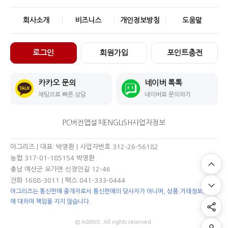
회사소개
비즈니스
개인정보방침
도움말
로그인
회원가입
포인트충전
카카오 문의
네이버 톡톡
채팅으로 빠른 상담
네이버로 문의하기
PC버전
앱설치
ENGLISH
사업자정보
아그리즈 | 대표: 박영환 | 사업자번호 312-26-56182
농협 317-01-185154 박영환
충남 예산군 오가면 신장안길 12-46
전화 1688-3011
| 팩스 041-333-0444
아그리즈는 통신판매 중개자로서 통신판매의 당사자가 아니며, 상품.거래정보, 거래
에 대하여 책임을 지지 않습니다.
© AGRIIS. All rights reserved.