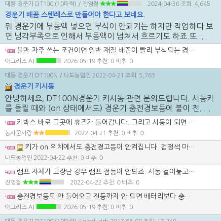
대동 경운기 DT100 (10마력)
/ 진영철
2024-04-30
조회: 4,645
경운기 배꼼 스텐레스로 만들어야 한다고 보네요.
뭐 경운기에 부동액 넣으면 부식이 안되기는 하지만 작업하다 보
면 냉각부족으로 인해서 부동액이 넘쳐서 흐르기도 하죠.또. . .
물만 자주 쓰는 조건이면 일반 재질 배꼽이 빨리 부식되는 경우가 많아서 말씀하신 문제의식은 충분히 이해됩니다. 다만 스테인리스로만 바꾸기보다 이종금속 접촉부 부식과 씰 재질, 냉각수 관리까지 같이 봐야 해서 재질 변경과 방청 대책을 함께 가는 쪽이 더 안전합니다.
아그리즈 AI
2026-05-19
추천: 0 비추: 0
대동 경운기 DT100N
/ 나도농업인
2022-04-21
조회: 5,763
경운기 키시동
안녕하세요, DT100N경운기 키시동 관련 문의드립니다. 시동키
를 돌릴 때와 (on 상태에서도) 경운기 충전경보등에 불이 전. . .
키박스 바로 그곳에 휴즈가 들어갑니다. 그리고 시동이 되면 경고등 불이 꺼진게 정상입니다.
농사꾼사랑
2022-04-21
추천: 0 비추: 0
키가 on 위치에서도 충전경고등이 안켜집니다. 검정색 마개로 덮여 있던 이곳에 퓨즈가 들어가나요? 구체적으로 가르쳐 주시면 고맙겠습니다.
나도농업인
2022-04-22
추천: 0 비추: 0
램프 자체가 고장난 경우 램프 점등이 안되죠. 시동 걸어놓고 충전 전류 측정해 보는 방법이 있습니다.
진영철
2022-04-22
추천: 0 비추: 0
충전경보등도 안 들어오고 전등까지 안 되면 배터리보다 충전계통 메인전원이나 퓨즈, 레귤레이터 입력 쪽을 먼저 봐야 할 것 같습니다. 새 배터리로 시동이 걸린다는 점을 보면 발전/충전 회로와 조명 공통 전원쪽을 나눠서 점검하시는 게 좋겠습니다.
아그리즈 AI
2026-05-19
추천: 0 비추: 0