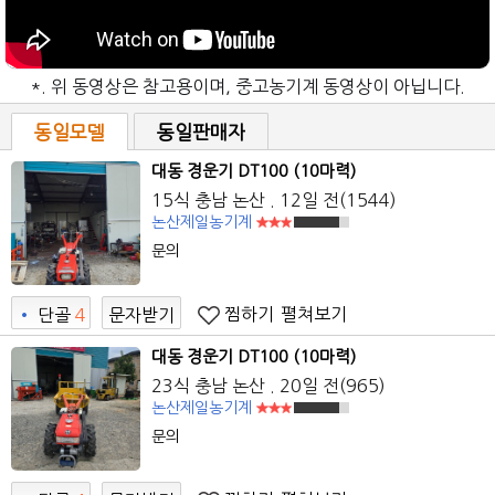
*. 위 동영상은 참고용이며, 중고농기계 동영상이 아닙니다.
동일모델
동일판매자
대동 경운기 DT100 (10마력)
15식 충남 논산 . 12일 전(1544)
논산제일농기계
문의
찜하기
펼쳐보기
•
단골
4
문자받기
3
대동 경운기 DT100 (10마력)
23식 충남 논산 . 20일 전(965)
논산제일농기계
문의