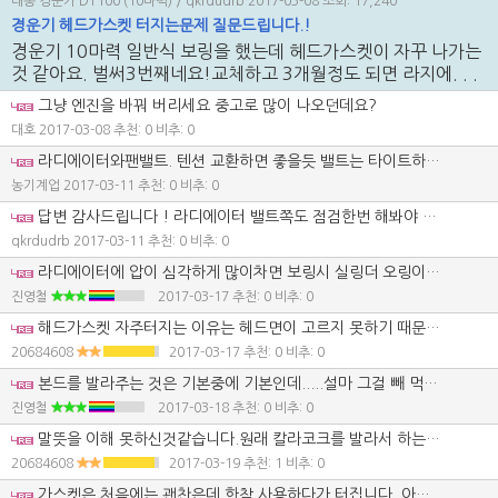
대동 경운기 DT100 (10마력)
/ qkrdudrb
2017-03-08
조회: 17,240
경운기 헤드가스켓 터지는문제 질문드립니다.!
경운기 10마력 일반식 보링을 했는데 헤드가스켓이 자꾸 나가는
것 같아요. 벌써3번째네요!교체하고 3개월정도 되면 라지에. . .
그냥 엔진을 바꿔 버리세요 중고로 많이 나오던데요?
대호
2017-03-08
추천: 0 비추: 0
라디에이터와팬밸트. 텐션 교환하면 좋을듯 밸트는 타이트하게 조여주세요
농기계업
2017-03-11
추천: 0 비추: 0
답변 감사드립니다 ! 라디에이터 밸트쪽도 점검한번 해봐야 겠네요!!
qkrdudrb
2017-03-11
추천: 0 비추: 0
라디에이터에 압이 심각하게 많이차면 보링시 실링더 오링이 파손되서 그럴수도 있습니다. 헌데 헤드 가스킷이 언제 터지는 지도 중요한데요. 시동시 터지는지 아니면 한참 사용하다 터지는지 말입니다.
진영철
2017-03-17
추천: 0 비추: 0
해드가스켓 자주터지는 이유는 헤드면이 고르지 못하기 때문입니다.즉 면이 곰보졌기때문입니다,제일 좋은방법은 오공본드를 가스켓 양쪽면에 골고루 발라서 조립해보세요.
20684608
2017-03-17
추천: 0 비추: 0
본드를 발라주는 것은 기본중에 기본인데.....설마 그걸 빼 먹었을까요?
진영철
2017-03-18
추천: 0 비추: 0
말뜻을 이해 못하신것같습니다.원래 칼라코크를 발라서 하는건데 더 접착력을 높혀주기 위해서 오공본드를 사용 하라는 거였습니다.
20684608
2017-03-19
추천: 1 비추: 0
가스켓은 처음에는 괜찬은데 한참 사용하다가 터집니다. 아랫쪽말고 윗쪽이 세번다 터졌습니다. 본드는 철물점에서 파는 파랑색 실리콘 (울트라블루 라고 써져있는거) 이거 발랐습니다. 혹시 이게 원인일까요??