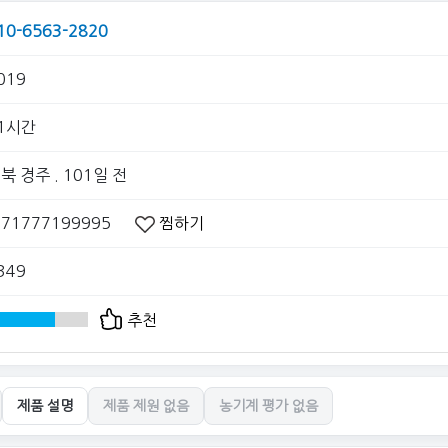
10-6563-2820
019
1시간
북 경주
. 101일 전
071777199995
찜하기
349
추천
제품 설명
제품 제원 없음
농기계 평가 없음