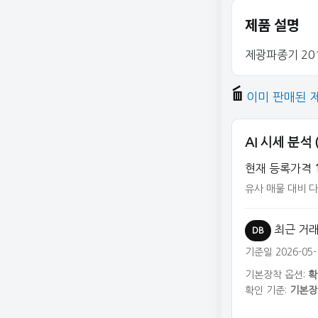
제품 설명
제광파종기 20
이미 판매된 
AI 시세 분석
현재 등록가격
유사 매물 대비 
최근 거래
DB
기준일 2026-05-
기본장착 옵션:
확
확인 기준:
기본장