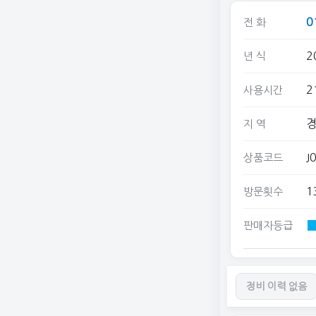
0
전 화
2
년 식
2
사용시간
경
지 역
J
상품코드
1
방문횟수
판매자등급
정비 이력 없음