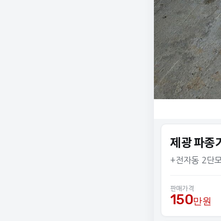
제광 파종기
+전자동 2단
판매가격
150
만원