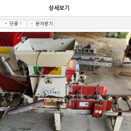
상세보기
•
단골
1
•
문자받기