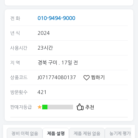
010-9494-9000
전 화
2024
년 식
23시간
사용시간
경북 구미
. 17일 전
지 역
J071774080137
찜하기
상품코드
421
방문횟수
판매자등급
추천
정비 이력 없음
제품 설명
제품 제원 없음
농기계 평가 없