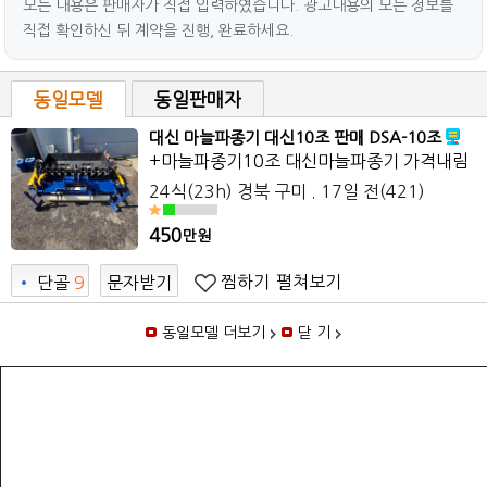
모든 내용은 판매자가 직접 입력하였습니다. 광고내용의 모든 정보를
직접 확인하신 뒤 계약을 진행, 완료하세요.
동일모델
동일판매자
대신 마늘파종기 대신10조 판매 DSA-10조
+마늘파종기10조 대신마늘파종기 가격내림
24식(23h) 경북 구미 . 17일 전(421)
450
만원
찜하기
펼쳐보기
•
단골
9
문자받기
동일모델 더보기
닫 기