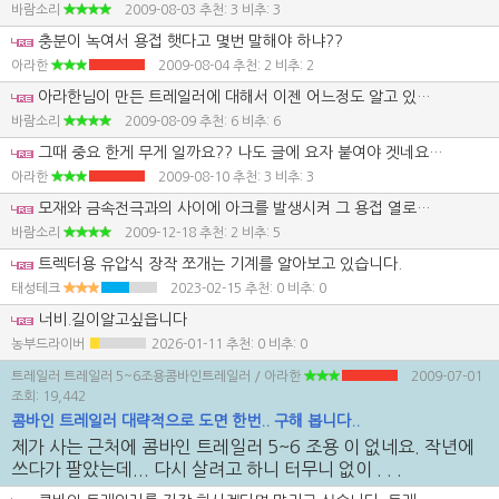
바람소리
2009-08-03
추천: 3 비추: 3
충분이 녹여서 용접 햇다고 몇번 말해야 하냐??
아라한
2009-08-04
추천: 2 비추: 2
아라한님이 만든 트레일러에 대해서 이젠 어느정도 알고 있습니다. 그 트레일러요. 잘 만들긴 했지만 튼튼한 트레일러는 아닙니다. 외형만 잘 만들었을 뿐입니다. 용접이라든지 재료는 튼튼한것이 아닙니다. 트레일러 튼튼하게 만들었다면 각파이프 6티 정도는 사용했어야 합니다. 아라한님은 3.2티 사용하고도 튼튼하다고 자부를 하고 계십니다. 용접 말인데요. 인버터 용접기로 용접을 했다는데, 용접봉 선택을 잘못했습니다. 1차적으로 3.2티 용접봉을 사용하여 4파이 용접을 할수 있을정도의 전압으로 용접하고 2차적으로도 3.2티 사용하든 4티를 사용하든 2차 용접은 크게 상관은 없습니다. 사진과 함께 잔넬 용접했다고 하는데, 잔넬로 덧씌워 용접한것도 트레일러 축까지 연결이 안된것 같습니다. 뒤축과 연결되는 부분도 각 부위별로 빳지를 붙여서 용접을 해야 합니다. 그러한것을 지적해 주면 고맙게 받아들이는게 아니라 부정적으로 받아들이고 자신의 것이 최고라고 이야기 해주지 않은것에 대해 불만이 많은것 같습니다. 거기에 농기계 카페에서 동조세력까지 끌고 와서 행동한것이 과연 바람직한 행동일까요? 그걸 그대로 모방에서 트레일러를 만드는 사람이 있다면 똑같이 부실 트레일러가 되는것이며, 시간이 흐르면 그건 중고 트레일러로 매물이 나올테고, 그러한 제품들이 사고를 일으킬수 있지 않을까 싶습니다. 뼈대는 무조건 튼튼한걸로 만들어져야 합니다. 아무리 못해도 4.5티 정도는 되어야 합니다. 경운기 트레일러 만들때 사용하는 잔넬 두께가 5티 입니다. 철은 재질과 무게로 값을 따지기에 얇은것과 두꺼운것의 가격은 크답니다. 값이 비싸다고 꼭 좋은 철은 아닙니다. 열처리를 해야만 제 기능을 발휘하는 철도 있기 때문입니다. 다시 한번 그 때 올린글들을 살펴 보시길 바랍니다. 편견을 두고 글을 보지 마시고 냉정하게 바라보셨으면 합니다. 사람은 누구나 실수가 있기 마련이고 저 또한 실수가 있었지만 트랙터 뒷바퀴에 트레일러 견인부를 보조로 해준 부분이 닿지 않을까 생각했기에 수정작업은 불가피 하지 않을까라고 했는데, 그건 혼자만 찾는것 보단 다른 사람들도 함께 찾아보자는 숨은뜻도 있었습니다. 대화방에서 대화도 하였지만 면장갑님과 아라한님이 잘 알고 있으며 사적인 대화 나누시고 면장갑님은 뜬금없는 질문을 하시면서 대답도 하지 않으셨다고 했는데, 그 때 계산기로 100미리 3.2티 사각 파이프 무게는 얼마나 될까? 열심히 계산하고 있었습니다. 75미리 6티 파이프보다 무게가 덜 나가더군요.
바람소리
2009-08-09
추천: 6 비추: 6
그때 중요 한게 무게 일까요?? 나도 글에 요자 붙여야 겟네요 ㅎㅎㅎ 직접 보고 튼튼 하다 아니다 말하는건지?? 조금 가늘은 거로 햇다고 부실하다는 건가요??ㅎㅎㅎㅎ 두줄 지나 가는거 세줄 4줄로 햇다면 그게 부실 할까여?? 다른글 인용 하면 화살 하나는 쉽게 부러 집니다 하지만 3개 4개 화살도 쉽게 부러 질까요?? 한번 다른 곳에서 만든 트레 일러 보고 제꺼랑 비교 해 보고 글 적기 바랍니다..직접 보지도 않고 약하다 부실 하다 수정 불가피 하다 그딴 식으로 말하지 말란 말입니다... 그리고 잔넬 보강 분명히 뒤 차축 에서 부터 보강 햇다고 햇는데 지레 짐작으로 이딴글 안썻으면 합니다... 지금 욕 나오는거 참고 글씁니다.. 그리 자신 있으시면 와서 직접 보고 대화좀 할까여? 분명히 장담 하지만 기존 제품 보다 튼 튼 하다고 자부 합니다..아시겟습니까??
아라한
2009-08-10
추천: 3 비추: 3
모재와 금속전극과의 사이에 아크를 발생시켜 그 용접 열로서 전극과 모재를 용융하며 용접 금속을 형성하는 것을 금속 아크 용접의 방법 , 이 방식의 용접을 용극식 용접법이라고 한다. 피복 아크 용접법 , 서브머어지드 아크 용접법 , 불활성 가스 금속 아크 용접법 , 탄산가스 시일드 아크 용접법 등이 이에 속한다. 탄소 아크에 의하여 용접 열을 공급하고 용착 금속은 별도로 용가재를 사용하여 이것을 녹여 공급하는 것을 탄소 아크 용접 방법이라 하고 이 방식의 용접을 비용극식 용접법이라고 하며 오늘날의 불활성 가스 텅스텐 아크 용접법은 이 방법이 발전된 것이다. 아크 용접법의 초기에는 직류 전원을 사용하였다. 그러나 피복용접봉의 발명으로 그 후 교류 전원에 의한 용접법도가능 가능하게 되었다. 교류아아크 용접기는 효율이 좋고 가격도 싸며 보수와 취급등이 쉬우므로 널리 사용되고 있다. 금속 용접봉에는 심봉의 주위에 특수 용재의 피복을 한 피복 용접봉이 사용되고 용접할 때 피목제가 고온에서 가스를 발생시키든가 또는 슬랙이 되어 공기중의 산소와의 화학 작용을 방지하여 용융 금속을 보호함으로써 좋은 용접이 되도록 한다. 보통 공기 저항을 깨트리고 아크를 발생할 수 있는 개로 전압은 직류에서는 50-80V 교류에서는 70-135V 이다. 아크 발생 후에는 전압이 감소되므로 아크를 계속하는데 필요한 아크 전압은 20-30V 이다. 그러나 피복 용접봉을 사용하면 다소 차가 있으며 발생된 아크는 안정한 상태를 유지하도록 작업 조건을 조절해야 한다. 직류를 사용한 아크는 전체 발열량의 60-75% 가 양극 측에 발생한다. 교류를 사용하면 교번 전류로 인하여 양극의 발열량이 동일하게 된다. ◆ 스포트 용접 점 용접이라고도 하며 주로 판재의 용접에 사용된다. 리벳 이음은 판재에 구멍을 뚫고 리벳으로 접합시키나 스포트 용접은 구멍을 뚫지 않고 접합할 수 있는 장점이 있다. 이 방법은 전극 사이에 용접물을 넣고 가압하면서 전류를 통하여 그 접촉 부분의 저항열로 가압 부분을 융합시킨다. 이 융합 부분을 너겟 이라고 한다. 스포트 용접을 잘 하려면 가압력 , 통전시간 , 전류밀도 등을 잘 조절하는 것이 필요하다. ◆ 스포트 용접기의 구조와 이용 고정식과 이동식이 있는데 고정식은 프레스형 스포트 용접기 , 로코형 스포트 용접기 의 2종류가 있다. (1) 프레스형 스포트 용접기 : 가압용 실린더가 위에 있어 전극을 가압하는 기능을 갖고 있으며 보통 압축 공기를 사용한다. 몸체로부터 상하 2개의 아암이 있고 그 선단에 전극 고정 장치가 있다. 상하 2개의 아암의 길이와 이동거리는 가공할 수 있는 용접물의 크기와 관계가 있다. 보통 이것으로 용접의 능력을 표시한다. (2) 로커형 스포트 용접기 : 상부 아암의 레버 장치로서 가압 작용을 하게 되어 있다. 가동구가 비교적 중량이 가볍고 상부 전극이 쉽게 이동할 수 있게 되어 있다. (3) 고정식 스포트 용접기 : 용접할 물건을 이동하게 되므로 너무 큰 형상을 하였던가 또는 중량이 너무 무거운 것은 스포트 용접을 하지 않는다. (4) 이동식 스포트 용접기 : 용접 변압기와 가압부로 나누어져 있고 케이블로 연결되어 있다. 보통 2.0nm 이하의 엷은 판재 용접에 사용되고 용접 전류는 10000-15000A 전압은 2-10V 정도이다. 용접할 판재는 표면을 깨끗이 하고 산화 피막 및 유지류를 제거하며 강철판은 묽은 활산으로 씻고 샌드 블래스팅으로 흑피를 제거한다. 경합금은 산 알칼리 등으로서 화학적으로 깨끗하게 하든가 또는 기계적으로 산화막을 제거한 후 부착되어 있는 유지류는 잘 제거하고 작업한다. 강철에서는 두께의 차가 8배 이하 경합금에는 5배 이하로 한다. 스포트 용접부 표면을 깨끗이 하는 방법으로 산세 , 샌드 블래스팅 , 쇠솔로 떨기 , 아브레시이브 페이퍼 , 사염화탄소에 의한 그리이스 제거 등을 채택한다. 스포트 용접의 통전 시간과 소요 전력 : 스포트 용접을 하기 위하여서는 가압력 통전시간 전류의 크기에 주의하여야 한다. 가압력이 크면 접촉 저항이 감소하여 용접 경과가 좋지 않고 작으면 전류를 통과시킬 때 스파크가 나타나서 용접 경과도 좋지 않으며 전극과 용접 표면을 침해한다. 용접 표면은 깨끗이 하고 평탄하여야 되며 용제는 사용하지 않는다. 용접 재료가 구리 , 황동 , 알루미늄 일 때에는 소요 전력은 이 그림의 값의 약 5배나 필요하다. 용접 시간은 맞대기 용접에 비하여 가열 면적이 좁으므로 대단히 짧다 용접 온도에 도달하여 가압할 때 압력이 세면 용접부가 오목하게 들어가서 약해지며 압력이 약하면 완전한 용접이 안 된다
바람소리
2009-12-18
추천: 2 비추: 5
트렉터용 유압식 장작 쪼개는 기계를 알아보고 있습니다.
태성테크
2023-02-15
추천: 0 비추: 0
너비.길이알고싶읍니다
농부드라이버
2026-01-11
추천: 0 비추: 0
트레일러 트레일러 5~6조용콤바인트레일러
/ 아라한
2009-07-01
조회: 19,442
콤바인 트레일러 대략적으로 도면 한번.. 구해 봅니다..
제가 사는 근처에 콤바인 트레일러 5~6 조용 이 없네요. 작년에
쓰다가 팔았는데... 다시 살려고 하니 터무니 없이 . . .