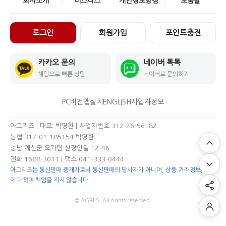
회사소개
비즈니스
개인정보방침
도움말
로그인
회원가입
포인트충전
카카오 문의
네이버 톡톡
채팅으로 빠른 상담
네이버로 문의하기
PC버전
앱설치
ENGLISH
사업자정보
아그리즈 | 대표: 박영환 | 사업자번호 312-26-56182
농협 317-01-185154 박영환
충남 예산군 오가면 신장안길 12-46
전화 1688-3011
| 팩스 041-333-0444
아그리즈는 통신판매 중개자로서 통신판매의 당사자가 아니며, 상품.거래정보, 거래
에 대하여 책임을 지지 않습니다.
© AGRIIS. All rights reserved.