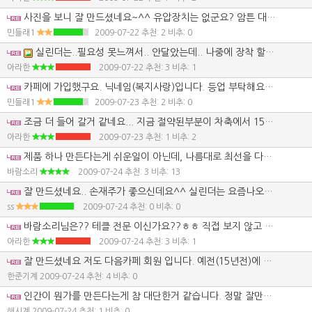
사진을 보니 잘 만드셨네요~^^ 유압장치는 없군요? 암튼 대단하십니다. 나중에 제가 만든 트레일러도 함 올려 보도록 하겠습니다. 혹시 총 비용이 얼마나 들었나요? 그리고 바퀴는 1톤용으로 하셨나요? 가격은? 견인고리만 따로 구입하셨나요? 그렇다면 가격은...?
민들래1
2009-07-22
추천: 2 비추: 0
실린더는..필요성 못느껴서.. 안달았는데.. 나중에 장착 할수 있게 트레일러 만들었습니다... 바퀴는 4.5 톤 앞 차축 으로 했구여... 견인 고리 바침대 잠금 장치 운좋게.. 10만원에 구햇네요. 총 비용은 102만 정도 들었습니다.. 폐차장이 가까이 있어서 차축 반값에 구햇네요. 제가 만들면서 처음 부터 올린 사진... 다음 카페 농기계 사용자 란 카페에 다 올려 놨습니다..카페 가입 하시면 볼수 있어요 ㅎㅎ
아라한
2009-07-22
추천: 3 비추: 1
카페에 가입했구요. 닉네임(복지사랑)입니다. 등업 부탁해요~^^ 많이 배웠으면 좋겠습니다. 그러면 비용이 님께서 말씀하시는 것 보다 더 들어갈 수도 있겠네요? 추천했습니다~^^
민들래1
2009-07-23
추천: 2 비추: 0
조금 더 들어 갈거 같네요... 지금 절약된부분이 차축에서 15만 하고 철판 한장.. 그리고 바침대 에서 약 8 만쯤?? 민들래님 트레일러 기대 해 볼께요 ,,,^^ 댁이 가깝 다면 제작 하는거 보고 싶네요 ..
아라한
2009-07-23
추천: 1 비추: 2
제품 하나 만든다는게 쉬운일이 아닌데, 나름대로 최선을 다해서 만드셨군요. 용접이 좀 약하지 않나 생각도 됩니다. 용접봉 3.2파이 사용하셨나봐요? 4파이는 전기와 용접기가 딸려서 좀 힘들테니까요. 용접봉 몇 통 소모됐나요? 잔넬보단 각 파이프가 강도가 높을텐데, 각 파이프도 두께별 가격차이가 심하죠. 각 파이프가 사용하지 않을려면 잔넬을 포개서 용접해야 하는데, 용접 잘못하면 그것도 휘어지죠. 나름대로 최선을 다해서 만드신것 같은데, 하나씩 만들어 보면서 배우는것도 많이 있습니다.
바람소리
2009-07-24
추천: 3 비추: 13
잘 만드셨네요.. 손재주가 좋으신데요^^ 실린더는 요즘나오는 콤바인트레일러에 있는 실린더가 좋을것 같은데요.. 그런 실린더를 뭐라하는지 모르겠네요.. 유압잭 연결 않하는... 앞쪽 고정레버 해제하고 사람이 발로 뒤에서 누르면 서서히 내려가고 콤바인 상차하면 그무게로 서서히 앞으로 떨어져서 잠금장치에 걸리는.... 일반 유압 실린더보다는 좋을것 같네요...콤바인전용이라면요^^
ss
2009-07-24
추천: 0 비추: 0
바람소리님은?? 테클 전문 이신가요??ㅎㅎ 직접 보지 않고 용접 약하다느니.. 수정 작업 불가피 하다느니? 그렇게 잘 하시면 하나 만들어서 올려 보시죠?? 그리고 용접 봉은 4.0 으로 햇구여... 2박스 반정도 들엇네요.. 그리고 어디를 봐서 수정 불가피 하다는건지 지적 해 주시기 바랍니다... 제가 만든게.. 튼튼 하다고 자부는 못하지만... 기존 기성품 보다는 튼튼 하게 만들었다고 자부 합니다...
아라한
2009-07-24
추천: 3 비추: 1
잘 만드셨네요 저도 다음카페 회원 입니다. 예전(15년전)에 자동아닌 사다리 사용하는 추레라 만든적이 있습니다. 그때는 대부분 만들어서 사용했을것이라고 생각합니다. 그리고 잔넬이 강도가 사용하기에 충분 강한것으로 알고 있으며 잔넬 포개어서(사각형태로용접) 사용하면 충분합니다. 그리고 바람소리// 말은 안들어도 될듯 합니다. 밑에 글중에 비추가 있으면 답글 달지 않는다고 하던데 비추에 숫자가 올라가니 답글을 지우고 질문의 답글을 달아놓으셨더군요. 그리고 무조건 자기주장이 옳음을 강조하는식이더군요 제가 하나 건의를 하자면 서로 도와 가면서 용기를 북돋아 주면서 이 어려운 농촌 현실을 헤쳐가는 그런 장소가 되었으면 좋게습니다. 남에게 주고도 남아있는것이 지식이며 그 또한 살아가면서 즐길수 있는 삶의 방식 중에 하나라고 생각 하는데 그렇지 못한생각을 하고 계시는것 같습니다. 글을 읽다보면 자기글에 인정을 하지 않으며 어떻게던 인정을 받을려고 하는 분위기가 많이 느껴집니다. 저도 회사생활(자동화 기계 제작) 하면서 농사일을 하지만 현재 농촌 실정이 그렇게 좋지 못한 사정 입니다. 기계값 기름값 농자재비는 하늘 무서운줄 모르고 치솟고 있으며 이때 수리비나 아니면 농자재비라도 조금아끼고 비싼기계를 조금더 오래사용 할려고 서로의 정보를 공유하면서 모이는 장소로 운영해 가면 좋겠습니다. 무더위에 건강 조심 하시고 오늘 중복인데 맛있는 음식 드시고 좋은생각 많이하세요 끝까지 정리도 되지 못한글 읽어 주셔서 감사 드립니다. 끝으로 하나더 말씀 드리자면 예전에 제가 위아공작기계 a/s에 근무할 때 선배님께서 하신 말씀이 기술자와 어중개비(비기술자)의 차이점은 종이 한장(같은 기술을 배워도 얼마나 열심히 기술연마를 하느냐) 차이며 기술자보다 비기술자가 말이 많다고 합니다. 다시 한번 더 감사 드리며 농민이 인정 받는 그날까지 파이팅!!!
한준기계
2009-07-24
추천: 4 비추: 0
인간이 뭔가를 만든다는게 참 대단한거 같습니다. 정말 잘만드셧네요.
해시계
2009-07-24
추천: 1 비추: 0