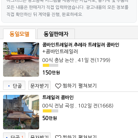
아그리즈는 광고등록 시스템을 제공하는 사업자로, 농기계 및 부품의
모든 내용은 판매자가 직접 입력하였습니다. 광고내용의 모든 정보를
직접 확인하신 뒤 계약을 진행, 완료하세요.
동일모델
동일판매자
콤바인트레일러.추레라 트레일러 콤바인
+콤바인트레일러
00식 충남 논산 . 41일 전(1799)
150
만원
찜하기
펼쳐보기
•
단골
문자받기
트레일러 콤바인
00식 전남 곡성 . 102일 전(1668)
50
만원
찜하기
펼쳐보기
•
단골
1
문자받기