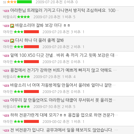
ss
2009-07-28
추천: 0 비추: 0
아라한님 트레일러 가지고 다니면서 방지턱 조심하세요. 100미리 3.2티 각파이프 사용해 놓고서 튼튼하다고 자부하니 한심하단 표현이 맞지 않나 싶습니다. 3.2티 한본의 무게가 얼만지 아세요? 계산해 보면 60킬로 못됩니다. 본당 9만원쯤 주고 구입하셨나요? 견인쪽은 아무리 못해도 4.5티 넘어야 합니다. 견인쪽은 125미리 잔넬을 포개서 용접하여 각파이프 처럼 만들어서 사용하는게 튼튼하다면 튼튼하겠습니다. 혹여 트레일러 휘어지면 그 때 가셔서 글을 올려보세요. 잡는 방법이 있으니 말입니다.
바람소리
2009-07-28
추천: 1 비추: 5
바람소리야 잘봐 보강 이다 ㅎㅎ
아라한
2009-07-28
추천: 3 비추: 1
다시 하나 더 올려 줄께 잘봐
아라한
2009-07-28
추천: 2 비추: 1
밑에 100 X50 디긋 잔넬.. 바퀴 축 까지 가고 윗쪽 보강은 대각선 밑에서 부터 갓다 이제 튼튼하게 만든거 자부 해도 되냐?? ~~ 왜 100X50 짜리 썻냐고 왜냐고?? 100미리 각관 이라 100짜리 썻다
아라한
2009-07-28
추천: 0 비추: 1
용접에서 전기가 강하면 비트가 예쁘게 빠지지 않고 약해도 비트는 예쁘게 빠지지 않습니다. 사진으로만 비트를 논하기엔 좀 사진의 질이 떨어집니다. 그렇다면 사진으로만 용접이 약하다는걸 어떻게 이야기 할수 있냐고요? 페인트를 보면 알수 있습니다. 용접이 강하게 되었다면 페인트가 좀 넓게 타들어 갑니다. 옆에서 물로 식혀가면서 용접을 했다면 또 모르겠습니다. 우사에서 트레일러 만든것 같은데, 우사에서 용접할땐 조심하세요. 자칫 화재사고가 발생할수 있으니까요.
바람소리
2009-07-29
추천: 1 비추: 4
바람소리 너 어여 자동방제릴 만들어서 올려봐 얼마나 잘만드나 함보자
아라한
2009-07-29
추천: 0 비추: 1
아무리 잘 만들었어도 아라한님 태클이 무서워서 못 올리겠는데요. 그리고 저어 용접도 무지 못해요. 그래서 용접 할라믄 용접 전문가 한데 가서 합니다. 용접기는 가정에서 쓰기 좋은 녀석들로 3대씩이나 가지고 있어도 기술이 워낙 딸려서 전문가에게로 달려갑니다. 그런데 전문가란 사람도 3티 정도 되는 철판도 용접하면서 빵꾸를 내버리네요. 그리고선 다시 되메우기 작업을 해줍니다.
바람소리
2009-07-30
추천: 2 비추: 5
하하 전문가란게 대체 모지?ㅎㅎ 용접을 업으로 하면 전문가?? 나도 한때... 공무과에서 용접도 하고 기계 수리도 햇는데.. 그때는 전문가고 지금은 농사 짓는데 지금은 비전문가네? ㅎㅎ 그래도 내가 용접 한게? 비드는 안좋지만.. 전문가 들이 한것 보다는 튼튼 하던데????? 인버터로 햇기에 용량 후달리지만 천천히 0.5 센치 간격 으로 티그 용접 해서 나름대로 충분히 녹여서 용접 햇다고 자부 하는데?? 비드가 잘나왓다고 용접 잘하는거 아니거든?
아라한
2009-08-02
추천: 1 비추: 1
전 비전문가 입니다. 공무과에서 일을 해보지도 않았습니다. 기계에 대해서 그렇게 많이 아는것도 없습니다. 그래서 맨날 나름대로 전문가라고 하는 사람들에게 자문을 구합니다. 전문가라는 사람들은 글은 쓸지 몰라도 전화로 이야기 하라고 하면 무지 잘합니다. 그래서 아라한님과 둘이 만나서 이야기 하면 아무것도 모르는 사람으로 탄로가 나버립니다. 그래도 학교 다니중 기계에 대한 관심이 있다보니 기계 수리업에 종사하면서 제가 알려주는 분이 비용어를 사용해도 이젠 어느정도 압니다. 첨엔 뿌라꾸(점화플러그)가 어쨌네 저쨌네 하면 몰랐습니다. 용접 말인데요. 얼마나 잘 됐는지 알려면 용접살과 용접되지 않는곳을 비교하면 알수 있습니다. 서로 맞닿는 부분이 살짝 패이면 그건 깊숙이 들어간것입니다. 아라한님이 한 용접은 깊게 들어가지 않은것 같다고 합니다. 직접 실험을 해보시길 바랍니다. 용접봉 2.6파이나 3.2파이 용접봉을 녹혀 보시면 안다고 합니다.