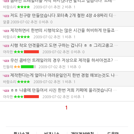
콤바인 트레일러를 자작 하시겠다면 말리고 싶습니다. 트레일러 중고를 알아보심이 좋을듯 합니다. 제작 한다는게 쉽지만은 않기 때문입니다. 재료비 또한 장난이 아닙니다. 개인적으로 뭐든 잘 만들고 하지만 트레일러는 만들고 싶지 않습니다. 그 이유는 중고를 구입하는게 낫기 때문이며, 꼭 새것을 구입하겠다고 한다면 시간적 여유가 많고 모든 장비들이 있다면 한번쯤 도전해 볼만도 하겠지만 안전성등을 고려 한다면 돈 조금 더 쓰고 제품으로 나온것을 구입하세요.
바람소리
2009-07-01
추천: 2 비추: 1
저도 친구랑 만들었습니다 포터축 2개 철판 4장 4-8짜리 디긋자 형관6개6-7티 고리 9개 철판 3센치짜리 구멍뚤고 트레일러 트랙터 연결 축고리사고 용첩하여 사다리 없는 트레일러 만들면 됩니다 만들때조심해야 할것은 트랙터 90도꺽어도 적재함이 트렉터 뒷다이어에 닫지안케 하세요 재료대는 대략 100-120정도예상하세요 신품 트레일러 200-220정도 하니까 시간있으면 가을까지 천천히 고민하고 생각해가면서 시간을두고 만들어 보세요 용접하기전에 한번더 생각하고 용접하세요 저재함 길이는 포터축일경우 450십정도 하시면 경사가 만만 할겁니다
알콜
2009-07-02
추천: 0 비추: 0
제작하면서 한번의 시행착오는 많은 시간을 허비하게 만들죠. 알콜님의 경우도 시행 착오를 겪으셨나 봅니다. 트랙터와 트레일러 연결시켜주는 오리목이 짧을 경우 트랙터 바퀴와 적재함이 닿게 되고 길 경우 회전반경이 커지는거죠. 용접도 테크식으로 하는 용접은 단단하지 않습니다. 용접도 어느정도 수준급이 되어야 단단한 용접이 가능하며, 각도와 수평도 중요합니다. 한번쯤 해보는것도 나쁘지는 않겠지만 직접 제작을 해보시면 제작일이 얼마나 힘든 일인지 깨닫게 되지 않을까 싶습니다. 자동 호스릴도 하나 만들어야 하는데, 완제품을 구입하면 좋겠지만 돈 문제도 있고 제품으로 나온건 힘이 딸릴것 같아서 직접 만들어야겠는데, 걱정입니다. 사람과 호스릴과 줄다리기 시합을 하면 호스릴이 승리할 정도의 힘이면 되겠지요.
바람소리
2009-07-02
추천: 1 비추: 1
시행 착오 안겪을려고 도면 구하는 겁니다 ㅎ ㅎ 그리고중고 나온거 전화 해봐도 터무니 없이 비싸게 부르네요
아라한
2009-07-02
추천: 0 비추: 0
우선 콤바인 트레일러의 경우 저상으로 제작을 하셔야겠죠? 그래야 상.하차할 때 유리하고, 이동면에서 안전하니까요. 서두에 알콜님께서 자세하게 설명하셨듯이 자재비는 보통 총 그 정도는 들어갑니다. 하지만 일반식이냐? 덤프식이냐에 따라서 가격차이가 좀 나가구여. 알콜님께서 언급하신 트레일러의 경우 일반 트레일러의 경우를 말씀하신 것 같구여...덤프식으로 제작할려면 유압실린더와 가이드붐대가 추가로 들어가겠죠? 그리고 디긋자 형관6개6-7티도 좀더 들어갈 갑니다. 폐차장에서 바퀴(축)포함(250,000)달라 하더군여... 참고로 유압실린더(150,000원), 유압호수와 커플링(35,000원)정도 합니다. 도면은 있으면 좋으나, 없다면 주위에 다른 트레일러보시고 사진과 함께 정확한 칫수 알아봐서 그대로 하시면 될 것 같습니다. 요즘 고철값이 너무 나가서 중고트레일러 가격도 그렇구 만들자니 자재비도 장난이 아니구 .....좀 그렇더군여... 전 6년전에 일반트레일러 제작했었거든요. 만든다는 것도 장난이 아니더군요. 돈도 생각보다 많이 들더라고여 암튼 경험삼아서 만들어 보시는 것도 좋습니다~!^^
민들래
2009-07-02
추천: 1 비추: 0
제작한다는게 얼마나 어려운일인지 한번 경험 해보는것도 나쁘지는 않겠습니다. 제품을 완성했을때 뿌듯함도 있을테고요. 그래도 트레일러는 그렇게 어려운 작업은 아닐것 같습니다. 그렇지만 바퀴는 튼튼한걸로 하세요. 콤바인 중량 때문에 볼트 풀리기도 하더군요. 이왕 만드는것 콤바인 전용 트레일러로 만드세요. 사진도 함께 올려보는것도 나쁘지 않을것 같습니다. 조언 해주실분들도 있을것 같습니다.
바람소리
2009-07-02
추천: 1 비추: 1
ㅎㅎ 나중에 만들어서 사진 한번 저희 카페에 올리겟습니다 ㅎㅎ 다음 농기계사용자 오세요 ㅎㅎ
아라한
2009-07-02
추천: 0 비추: 1
1