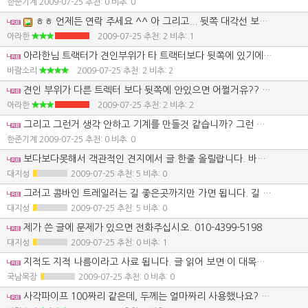
한준기계
2009-07-25
추천: 0 비추: 0
ㅎㅎ 언제든 연락 주세요 ^^ 아 그리고... 뒷쪽 대각선 보강 댄것이 간섭 안하는 사진 입니다... 별 시덥 잖은 거로 테클 걸지 마시오 지발 날씨 더운데 ㅎㅎㅎ
아라한
2009-07-25
추천: 2 비추: 1
아라한님 트랙터가 견인부위가 타 트랙터보다 뒷쪽에 있기에 닿지 않는것 같습니다. 견인위치가 안쪽에 있거나 트레일러 연결대가 짧으면 뒷 타이어에 걸릴텐데, 그러한것을 고려 하셨기에 닿지 않는군요. 안그러면 무조건 닿게 되지요. 트레일러 바퀴축과 트랙터의 뒷축의 길이가 50센티 차이점이 별거 아닐것 같지만 운전하다 보면 진입이 불가능 하는 경우도 있습니다. 트랙터 앞 바퀴 하나 내려가는건 아무것도 아니지만 트랙터 뒷바퀴나 트레일러 뒷바퀴가 빠지면 골치 아프다는것 아시겠죠?
바람소리
2009-07-25
추천: 2 비추: 2
견인 부위가 다른 트렉터 보다 뒷쪽에 안있으면 어쩔거유?? 내가 써본 바로는 구보다 125 견인축이 약간 안으로 들어 가 있는데.. 직접 사용 하는 나보다 더 잘 아시나??? 진짜 얼굴 어케 생겼는지 궁금 하네 ㅎㅎ 다시 한번 말하는데.. 구보다 트랙터가..타 트랙터 보다 뒷쪽으로 바퀴 더 나왔다는거 꼭 명심 ㅇㅋ??
아라한
2009-07-25
추천: 2 비추: 2
그리고 그런거 생각 안하고 기계를 만들것 같습니까? 그런 생각은 바람소리//만 할수 있다고 생각 하시면 큰오산이죠 아무쪼록 어줍잖은 지식으로 사람 괴롭히지 맙시다. 날씨도 더운데...
한준기계
2009-07-25
추천: 0 비추: 0
보다보다못해서 객관적인 견지에서 글 한줄 올릴랍니다. 바람소리님의 첫 댓글을 근거로 글을 풀어가볼까 합니다. 바람소리님의 글을 인용하고 괄호안에는 제 의견을 달았습니다. 나름대로 최선을 다해서 만드신것 같은데, 제가 보기엔 다시 수정작업이 불가피 하지 않을까 싶습니다. (농기계회사 조차도 리콜이란게 있습니다. 내로라하는 전문가들이 캐드로 설계하고 로봇용접을 하고 각종 테스트를 거쳐 출시가 되도 몇백, 몇천대가 팔린후에 결함이 발견되기때문입니다. 농가에서 개인이 자작한 제품에 결함이 있다는것은 어쩌면 당연할지도 모릅니다. 그래서 큰 사고라도 나게되면 차라리 몇푼더주고 기성품 사는게 낫다는 결론에 다다르기도 합니다. 하지만 자작의 기쁨이란건 해보지 않은 사람은 모르는 기분입니다.) 잔넬보단 각 파이프가 강도가 높을텐데...(이런 식으로 자재에 대해 의견을 공유한건데... 온라인 토론공간에서 서로의 경험과 의견을 개진하다보면 서로에게 발전이 됩니다. 나쁜게 아니죠) 나름대로 최선을 다해서 만드셨군요....(첫 댓글에서 부터 태클로 시작한 글이 아니던데요... 칭찬도 하고 지적도 하고 그게 게시판 아닙니까?) 용접이 좀 약하지 않나 생각도 됩니다....(영업용으로 개발하는 기계가 아니라면 내가 버틸정도의 용접만 해도 되지요.. 하지만 남에게 팔 기계라면 씨오투 용접을 해야겠지요. 용접은 아마추어면 다 약합니다. 약해보이는걸 약해보인다고 말하는건 잘못이 아니겠죠) 과연.. 이 작품을 보고 /아 죽입니다./ 완벽합니다./ 대단하십니다./ 에디슨 이시군요/ 이런 댓글만 보고 ... 자아도취되고 싶어서 글올리셨나요? 아니지요.. 칭찬의 글도 있을수있고 지적의 글도 있을 수 있는거지요. 게시판에서는 안보인다고 말을 막하는 곳이 아닙니다.
대지성
2009-07-25
추천: 5 비추: 0
그러고 콤바인 트레일러는 길 좋은곳까지만 가면 됩니다. 길 나쁜곳은 콤바인 내려서 가면 되지요... 길 좋은곳까지 가서 콤바인 하차하는게 일상인데... 그리고 뒷바퀴 간섭은 개인이 주의해서 운행하면 되지요.. 개인이 만들다보면 최대한 바짝 붙여서 만드는게 일반입니다. 다수를 상대로 판매할 기계라면 리콜당하지 않도록 거리를 널찍이 두어 만드는게 일반입니다. 내가 만들어서 나혼자 탈 기계 짧든 길든 본인만 만족하면 되지요. 하지만 남이 보기에 지적을 할 자유는 있는겁니다. 그래야 다른 사람이 따라서 자작할때 참고를 할 수 있는거지요. 그게 온라인 토론공간의 메리트 아니겠습니까?
대지성
2009-07-25
추천: 5 비추: 0
제가 쓴 글에 문제가 있으면 전화주십시오. 010-4399-5198
대지성
2009-07-25
추천: 0 비추: 1
지적도 지적 나름이라고 사료 됩니다. 글 읽어 보면 이 대목에서 아라한님이 열받은거 같네요 ((제가 보기엔 다시 수정작업이 불가피 하지 않을까 싶습니다. 그러기에 제품 하나 만든다는게 쉬운일이 아니죠. 그래도 하나씩 만들어 보면서 배우는것도 많이 있습니다. )) 저렇게 댓글 다는것보다는 그냥 견인고리 보강쪽이 견인시 문제 되지 않을까요? 라고 이리 댓글썻다면 이처럼 싸움? 안일어 났겠죠. 대지성님?? 그리고 CO2 용접 해서 제작 하면 개인이 자작 한것 보다 강하 다고 자부 하십니까?? 그래서..작업 하다 보면 찢어 져서 보강 대고 그러나요?? 개인이 제작 한 이유가 나한데 편리하게 맞출수 있어서 자작 하는 경우가 많습니다. 업자들이 만든 제품 튼튼 하다는 편견 버리 세요.. 제가 써본바로는 드럽게 약합니다.. 재료비 아낄려고 값싼 재료 많이 쓰죠 제 말이 틀립니까?? 그리고 제가 보니까 저분 각파이프로 제작 햇는데 안보이세요? 어디가 잘못됐네요 하면 다 받아 들일꺼 같은데 바람소리 저분은 그게 아니잖아요??
국남목장
2009-07-25
추천: 0 비추: 0
사각파이프 100짜리 같은데, 두께는 얼마짜리 사용했나요? 사각 파이프는 10미터 일텐데, 본당 얼마 주고 구입하셨나요? 용접은 전기가 약하면 깊게 할수가 없습니다. 용접 비드만으로 깊이를 알수 있다. 하하... 용접부위 쪼개지는걸 보면 용접의 깊이가 얼마나 중요한지 알텐데요. 지금도 보는 사람에 따라서 다르겠지만 현재의 논쟁은 기술을 배워가는분들도 있지 않을까 싶습니다. 트랙터 뒤축과 트레일러 축의 거리가 멀면 회전반경이 생각보다 넓은데, 그 또한 경험해보지 않으면 모르지요.