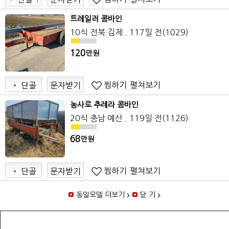
트레일러 콤바인
10식 전북 김제 . 117일 전(1029)
120
만원
찜하기
펼쳐보기
•
단골
문자받기
농사로 추레라 콤바인
20식 충남 예산 . 119일 전(1126)
68
만원
찜하기
펼쳐보기
•
단골
문자받기
동일모델 더보기
닫 기