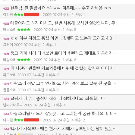
한준님..글 잘봤네요 ^^ 날씨 더운데.~~ 수고 하세욤 ㅎㅎ 다음 카페 회원 이시면 거기서도 한준 기계가 대명 이신가요??ㅎㅎ 자주 뵈요 ~
아라한
2009-07-24
추천: 2 비추: 1
태클이라고 하지 마시고, 한번 사용해 보시면 알것입니다. 무엇이 잘못되었는지 아시게 될테니 사용해 보시길 바랍니다. 용접이 튼튼하다 튼튼하지 않다고 이야기 한것은 가깝게 보질 않아서 섣부른 판단이지만 트레일러 작업 용접시 사용자에 따라겠지만 2중 용접을 하게 됩니다. 한번 쭈욱 용접한것을 그위에 다시 한번 용접을 하게 된답니다. 살을 많이 붙이기 위함이랄까요. 4파이 용접봉을 사용했다고 해서 튼튼한것만은 아닙니다. 가격면에서 4파이 용접봉이 저렴하긴 하지만 두꺼운철 용접하기엔 편하긴 합니다. 용접봉 자주 교체하지 않으니까요. 4파이 용접봉 사용하면서 용접 하기엔 전기 용량이 딸리기 때문에 용접이 깊게 되었는지는 모르겠습니다. 현 상태에서도 사용할수는 있겠지만 수정작업 하지 않고 사용하기엔 불편해서 불가피하게 수정 작업을 하시지 않을까 싶습니다.
바람소리
2009-07-24
추천: 1 비추: 8
ㅎㅎ 저분 저정도 용접 이면... 잘햇다고 보는데 그리고 4.0 으로 용접 할시에 전기 용량 딸린다? 용랼 딸리면 용접비드가 저리 나오겟는가?? 저분 너보다 용접 더 잘 하는거 같네만. 어줍잖은 얕은 지식으로 테클좀 그만 걸게나 그리고 저분 만든거 다음 카페에서 봤는데 밑에 보강 튼튼 하게 댓더구만..
그러게
2009-07-24
추천: 2 비추: 1
중고 기계 사러 다녀보면 로타리 후렌지도 제대로 가공하지 못한것도 보았는데, 정녕 사용하는 사용자도 자신의 로타리 후렌지가 잘못 가공된지도 모르고 있더란 말씀입니다. 그래도 글을 보는 사람이라면 도대체 뭐가 잘못 되었을까? 궁금들 하실것 같습니다. 무늬철판 사용한것과 가운데 부분에 훤히 뚫린것은 자재비 절약되고 무게 줄일수 있어서 칭찬할만 합니다.
바람소리
2009-07-24
추천: 1 비추: 6
위 사진만 봤을땐 커브꺾을때 바퀴에 걸릴것 같지만 이미 시운전 하신 사진이 다음까페에 올라왔는데 ~ 콤바인 무게 해봣자 4-5톤뿐이 안나가는데 하중걸릴때는 바퀴축과 견인부위에 많이 걸릴텐데 ~ 글을쓸때는 일단 글쓰는것부터 배우고 써야겠다는 생각이 드는 1인...
파도쏘리
2009-07-24
추천: 0 비추: 0
바람소리 정말 고수 인가봐요 사진 몇장 보고 잘못 된 곳을 알고 대단 하심니다. 저도 만들줄알고 다음 카페에서 만드는 과정 봤지만 도무지 어디가 잘못 된는지 모르겠네요 한수 부탁 드립니다. 잘못 됫곳을 미리 알려주시면 빠른 대처가 있지 않을까 싶네요
돌풍소리
2009-07-24
추천: 0 비추: 0
날씨가 더우니 증상이 점점 더 심해지네요. 죄송합니다.
날씨가더우니
2009-07-24
추천: 0 비추: 0
바람소리님?? 모가 잘못됏다고 그러는지 궁금 하네요 ㅎㅎ 제가... 장착 안한건... 콤바인 묶을때 쓰는 고리랑... 실린더만.. 안 달았거든요 묶고 다닌적 없어서 안 달았구여 실린더도.. 쓰는 데 불편 함 없으면 안단다고 했습니다. 제 나름대로 다른 트레일러 보고 보완 할점 있으면 보완도 하고 그렇게 만들었는데 무엇이 잘못 됐는지 밝혀 보시지요? 대각선 보강은 제가 트렉터로 견인 해 본 결과 바퀴에 간섭 받지 않더군요 그럼 무엇이 잘못일까요? 저도 나이는 어리다면 어리고 먹었다면 먹었을 나이 입니다만... 저도 왠만큼 기계 써 봣구여.. 님 아는 만큼 안다고 자부 합니다. 지적 하실려면 어디가 잘못됐다고 확실히 밝혀 주시지요?? 그래야 저도 알고 여기 있는 모든분 알거라 생각 됩니다.. 어줍 잖게 다른 사람 작업 한거 가지고 딴지 그만 거시지요? 다시 한번 말씀 드리지만... 확실히 밝혀 주시기 바랍니다.... 그래야 제가 잘못됐다면 저도 고치고 모르는 분들 알게 되니깐요 이렇게.. (뭐가 잘못 됐는지 궁금해서 로그인 하지 않고 댓글을 달지 않았나 싶은데, 트레일러 저런식으로 만든 사람이라면 분명 뭐가 잘못됐는지 알지 않을까 싶습니다. ) 이딴 식으로 댓글 달면 심히 기분 불퀘 합니다.... 아시겟습니까???
아라한
2009-07-24
추천: 4 비추: 2
백가지 지식보다 때론 한가지 지혜가 돋보인다는 말이 있듯이 지식을 떠나서 겸손과 미덕이란 전혀 볼수가 없는 것이 아주 이전의 기미조를 한준기계님 말씀따나 보는거 같네요. 예전의 혀짧은 기미조도 싫었지만 여기 이글도 만만치 않네요.ㅎㅎ