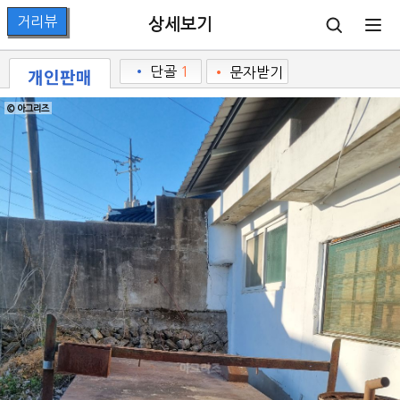
상세보기
개인판매
•
단골
1
•
문자받기
© 아그리즈