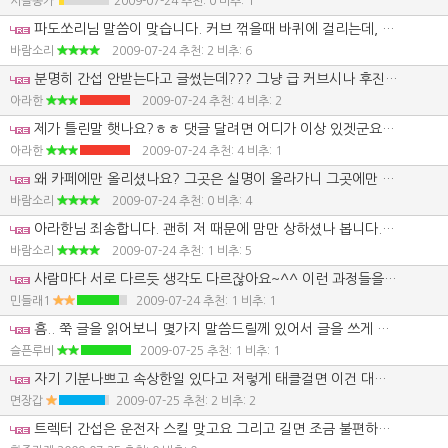
시골농가
2009-07-24
추천: 0 비추: 1
파도쏘리님 말씀이 맞습니다. 커브 꺾을때 바퀴에 걸리는데, 급커브나 후진할때 트랙터 뒷 바퀴가 걸리게 됩니다. 트레일러 연결대가 길다면 걸리지 않겠지만 짧은 경우는 걸리게 됩니다. 걸리지 않는다면 소형 트랙터가 아닐까 싶습니다. 사진으로는 보이질 않지만 트레일러와 트랙터와 연결대가 길던가 할것 같습니다. 길 경우엔 커브 돌때 트랙터 뒷축과 트레일러 축과의 거리가 멀기 때문에 넓게 잡고 돌아야 트레일러 뒷축이 길에서 이탈하지 않을것입니다. 트랙터 뒷바퀴와 트레일러 축이 멀 경우 기역자형 도로 회전할때 상당이 불편합니다. 가깝게 할경우 트레일러가 트랙터 뒷 바퀴의 간섭을 받습니다. 축 걸리를 짧게 하기 위해서 트레일러 축을 앞으로 당길땐 사고의 위험성이 높습니다. 콤바인을 트레일러에 실었을경우에 언덕 오를때 콤바인 무게중심이 뒷쪽으로 쏠리면 트랙터 뒷바퀴의 접지력이 상실할수도 있습니다. 명일것 방제기 보면 물통 움직이지 말라고 난간대가 있는데, 물통 움직임을 방지하기 위해서 해 놓은것이 아닙니다. 주 목적은 통 파손을 예방하기 위함이랍니다. 명일 사장님이 알려준거냐고요? 천만의 말씀입니다. 콤바인 트레일러도 누가 알려줬냐고요? 그 또한 천만의 말씀입니다. 사진만 보고 알았습니다. 아라한님 트레일러 연결하고 농로길 주행을 해보시길 바랍니다. 후진도 해보시고요. 무얼 하나 만든다는건 시행착오를 겪기 마련입니다. 시운전 해서 아무런 불편함이 없다면 고생을 하지 않겠지만 제가 지적한것이 닿는다면 조금 고생을 하지 않을까 싶습니다. 용접의 중요성을 강조한것은 잘못했을 경우 콤바인 떨어뜨리기라도 하면은 트레일러값 이상의 수리비를 지출하지 않을까 하는 뜻입니다. 제작하면서 수평 잡는것도 쉬운일이 아닌데, 수평은 잘 잡은듯 보입니다.
바람소리
2009-07-24
추천: 2 비추: 6
분명히 간섭 안받는다고 글썼는데??? 그냥 급 커브시나 후진시 간섭 받지 않을까요? 하고 댓글 달았으면.. 기분은 안나쁜데ㅎㅎ 그리고 트렉터가 급 커브 돌때 그냥 제자리서 급커브 하나?? 앞으로 조금 씩 가면서 커브 돌지 않나?? 시운전 하면서 다 확인 햇다고 글썻는데 못봣나? 댓글도 상대방 기분 안나쁘게 달아야지
아라한
2009-07-24
추천: 4 비추: 2
제가 틀린말 햇나요?ㅎㅎ 댓글 달려면 어디가 이상 있겟군요 라던지... 모가 이상 있지 않겟나요?하고 달면 기분 안나쁠꺼 아닙니까?? 누군 땡볕에서.. 몇일 동안 용접 했는데 그거 가지고 수정이 불가피 하다느니 이리 댓글 달면 기분 좋겟나요? 어디라고 콕 집어서 말해 주던가 ㅎㅎ 날씨 더운데 열 그만 내죠 ㅎㅎ 중복 인데.. 몸보신들 하셧나 모르겟네요 ㅎ 전 저걸.. 자랑 할려고 올린것보다.. 전 이렇게 만들었으니 자작 하시는분들 참고 하라고 올린겁니다.. 그리고 다음 카페에 제 전번 공개 해 놔서 제작시 사이즈나 이런거 문의 하라고 올려 놨습니다. 댓글 하나에 사람 기분 왔다 갓다 합니다 ...
아라한
2009-07-24
추천: 4 비추: 1
왜 카페에만 올리셨나요? 그곳은 실명이 올라가니 그곳에만 전화번호 올리셨나요? 아라한님 전화번호가 아그리즈에도 있는것 저야 봤습니다. 사진 찍어서 올리셨다면 이곳에도 전화번호 올리셨으면 좋았을텐데요. 아쉽습니다. 아라한님 전화번호 제가 대신 올려드릴까요? 누구든 하나씩 만들어보면 대견하기도 하고 자랑스럽기도 하죠. 그런데 칭찬을 못할망정 잘못된 부분을 꼬집는것에 대해서 기분이 나쁘셨군요. 그렇다면 미안하고요. 아라한님만 생각한게 아니라 다른 사람들도 뭐가 문제일까? 찾아보라는 뜻도 있었습니다. 누군가 그렇잖아요. 사진만 보고도 지적하는걸 보면 대단할꺼란 이야기를 말여요. 맞습니다. 대단하다면 대단합니다. 점화포인트가 있는것 시동만 해보고 점화시기를 알 정도의 실력이니까요. 그게 별 의미가 없는것 같지만 기계를 고치는 기술자의 입장에서는 큰 의미를 지니고 있답니다. 알고 모르는것 종이 한장 차이지만 모르는 사람에겐 너무나도 큰 차이랍니다.
바람소리
2009-07-24
추천: 0 비추: 4
아라한님 죄송합니다. 괜히 저 때문에 맘만 상하셨나 봅니다. 저도 요즘에 무지 화나는 일이 있습니다. 제 자신에게 화가 많이 났습니다. 아그리즈가 뭐그리 좋다고 맨날 아그리즈만 파고 살았는지 모르겠습니다. 아그리즈만 파고 살다가 개인적으로 잃은게 많습니다. 사람을 잃었다는게 아니라 금전적 손해가 많이 발생했습니다. 다른일을 했어야 했는데, 일을 등한시 했더니 금년엔 적자가 발생할것 같습니다. 그래서 아그리즈와 좀 멀리 하고픈 맘이 생겼어요. 그러다보니 농기계 평가코너 이용자들에게 감정 상하게 하지 않았나 싶습니다. 누군가 저를 비방하는 사람들이 많이 생기면 좀 멀리하게 되지 않을까 하는 마음이 생겼기 때문이랍니다.
바람소리
2009-07-24
추천: 1 비추: 5
사람마다 서로 다르듯 생각도 다르잖아요~^^ 이런 과정들을 통해서 기계에 대해 많이 알아 가는 것 같습니다. 저도 모르는 것이 많거든요. 그래서 이곳 아그리즈를 통해 기계에 대한 정보를 얻어 가곤 합니다. 때론 나만의 생각만 내세우지 말고, 다른 분들의 의견도 존중해주는 마음의 자세도 필요할 것 같습니다. 서로 연락처 같은거 알면 수시로 정보교환 하기가 쉬울 것 같은데요. 어떻게 생각 하세요? ........................................................................................................................................................................ 전 현재 유압으로 장작 쪼개는 기계를 만들고 있거든요. 다 만들고 사진 올려볼께요. 부족하지만 참고하시고, 님들한테 조금이나마 도움이 되었으면 합니다. 왜 시골에서 나무해서 쪼개기 함들잖아요. 활용하시면 힘 조금 덜 드실겁니다. 곧 올리겠습니다. 허술해도 비방은 금물입니다....ㅋㅋ
민들래1
2009-07-24
추천: 1 비추: 1
흠.. 쭉 글을 읽어보니 몇가지 말씀드릴께 있어서 글을 쓰게 됩니다.. 우리가 알고 있는 일반적인 내용이 재질이 두꺼우면 용접봉 을 높게쓴다 .. 이것인데.. 이건 잘못된 생각입니다.. 아라한님이 만드신 재질정도면 2.0 용접봉도 충분합니다.. 문제는 어떤 용접봉을 어떠한 방식으로 용접을 했느냐가 문제죠..^^ 티그 한방에도 거의 1톤의 무게를 들어올릴수도 있습니다.. 사용여건에 따라 용접부위에 크렉이 가는경우가 생기지만 말이죠.. 3번사진이 시운전 중에 트렉터후면 에서 사진을 찍은 사진으로 알고 있습니다.. 아라한님이 트레일러를 좀 길게 만들었다고 보시면 됩니다.. 단점이 회전반경이 커지는 문제점이 있긴합니다만,, 쓰시는곳에 문제가 없다면 무슨상관이 있겠습니까?...^^ 제품은 사시는것보단 잘 만들었다고 생각합니다.. 우리가 이런 평가란에 글을 쓰고 서로 공유하는 목적은 여려분들도 잘 알시리라 생각합니다..
슬픈루비
2009-07-25
추천: 1 비추: 1
자기 기분나쁘고 속상한일 있다고 저렇게 태클걸면 이건 대략난감이네요... 기분나쁘면 태클막걸고 그렇게 해놓고 사과한마디면 끝???? 바람소리님은 츄레라 어떤거 사용하시는가요??? 전 효창꺼 중간에 각파이프하나만 있는 4조용 츄레라 사용합니다... 트렉터 간섭은 운전자의 스킬입니다..^^
면장갑
2009-07-25
추천: 2 비추: 2
트렉터 간섭은 운전자 스킬 맞고요 그리고 길면 조금 불편하지만 요즘은 경지정리 잘되어있고 길도 1톤터럭 두대는 비껴서 잘만하니 웬 만큼 길어서는 상관없다고 봅니다. 그리고 또 보면 자기자랑 하는데 어줍잖게 알면서 그렇게 하는것은 남을 죽일수도 있습니다. 저희 회사에서도 기계 유압 전기(제어) 파트가 나누어져 있는데 한사람이 모두를 다 할수는 있습니다. 하지만 전문쪽 보다는 깊이가 얕지요 그래서 타 파트 일도 하지만 깊이 들어가면 각 파트별로 나누어 하지요. 산업기계 사용유저가 오조작해도 인명에는 문제가 없도록 하기 위해서 입니다. 그리고 아라한님 너무 열내지 마세요 대화를 안하면 됩니다. 그리고 닉네임 양양 입니다. 언제 한번 그족 동네로 놀러가면 연락 드리겠습니다.