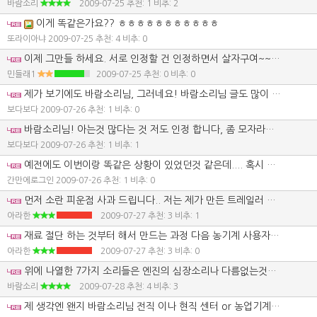
바람소리
2009-07-25
추천: 1 비추: 2
이게 똑같은가요?? ㅎㅎㅎㅎㅎㅎㅎㅎㅎㅎㅎ
또라이아냐
2009-07-25
추천: 4 비추: 0
이제 그만들 하세요. 서로 인정할 건 인정하면서 살자구여~~~ 사람이란 겸손해야 된다고 어르신들께서 말씀하셨는데.... 우리 모두 배워야 할 것 같습니다. 그리고 너무 자기 자신을 내세우지 맙시다.
민들래1
2009-07-25
추천: 0 비추: 0
제가 보기에도 바람소리님, 그러네요! 바람소리님 글도 많이 읽었구요 도움도 많습니다만 제 개인적인 생각에도 이런 글들은 별로 바람직하지 않다는 생각이 듭니다, 죄송합니다,,,,
보다보다
2009-07-26
추천: 1 비추: 0
바람소리님! 아는것 많다는 것 저도 인정 합니다, 좀 모자라는 제가 보기에도 인정합니다만 다른 글들에서도 보면 너무 테클이 많은거 같습니다, 그러니 잘 났던 못 났던 조금만 쉬어쉬어 가면 어떨까싶습니다, 바람소리님이 과연 그럴지 모르지만, 바람소리님 글들에서 자꾸 걸리는게 많아 보기에 그러네요,,, 쩝,,, 남균님도 조금만 참으시구요!!! (비추는 제가도 많이 눌렀습니다, 아시는 분이면 오히려 모르는 사람을 감싸야죠)
보다보다
2009-07-26
추천: 1 비추: 1
예전에도 이번이랑 똑같은 상황이 있었던것 같은데.... 혹시 같은 사람?!!!!! 은근슬쩍 사람 화나게 하지맙시다... 알면 아는데도 모르면 모르는데도 성심껏 가르쳐 줍시다. 그리고 아라한님 정말 잘만드셨습니다. 직접만들어보면 저걸하나만들기위해 얼마나 많은 노력을 했을까 느낄텐데... 말로만 하는것과 실천하는것은 차원이 다르죠... 제가봐도 아라한님 정말 잘만드셨어요... 홧팅...!!
간만에로그인
2009-07-26
추천: 1 비추: 0
먼저 소란 피운점 사과 드립니다.. 저는 제가 만든 트레일러 자랑 할려고 올린게 아닙니다. 중고 저렴 하게 팔았다면 그거 샀을 겁니다.. 중고도 170 이상 부르고 새건 비싼건 400 중간 300 저렴 한것도 220 달라고 하네요. 돈보다.. 너무 터무니 없는 가격 때문에 자작 결심 하게 됐습니다. 그래서 여러 트레일러 보고 사이즈 재보고 내가 쓰기 편리 하게 만들어 봤습니다. 바람소리 이분이 모방 이라고 하는데 맞다고 치죠 ..모방이면 어떻습니까.. 제가 손수 제작 하고 업자 들이 제작했을때 보다 더 튼튼한 재질로 편리 하게 만들었다고 자부 합니다..
아라한
2009-07-27
추천: 3 비추: 1
재료 절단 하는 것부터 해서 만드는 과정 다음 농기계 사용자 카페에 올렸습니다. 전 자랑 할려고 올린게 아닙니다.. 어려운 농촌에서 시간 있을때 자기에 맞게 편리 하게 트레일러 만드시라고 올린겁니다.. 시행 착오도 있겟죠. 그러면서 배우는거 아닌가요? 아직 벼베기 할려면 시간 많이 남았습니다.. 용접 하실줄 아시는 분은.. 더 튼튼 한 재료로 트레일러 만들어 보라고 권하고 싶습니다.. 그냥 샀을때 하고 느낌이 완전히 틀리네요.. 애착이 더 간다고나 할까요?? 저번에 여기 주소랑 전번 올렸는데 지웠네요 ㅎㅎ 자유게시판 보시면 김남균 검색 하 시면 제 전번 나올겁니다.. 트레일러 만드실때 궁금 한점 있으시면 전화 주세요. 그래도 한번 만들었다고 다음에 만들면 더 잘할수 있다는 자신감 드네요 ㅎㅎ 가까이 사시면 만나서 대화도 가능 합니다. 트레일러 자작 하시는분 전화 기다리겟습니다 ^^ 요즘 이삭 거름 주시느라... 힘드시죠? 저도 내일 조금 더 줘야 되네요.. 더운여름 건강 유의 하세요.
아라한
2009-07-27
추천: 3 비추: 0
위에 나열한 7가지 소리들은 엔진의 심장소리나 다름없는것들이죠. 수리하는 사람이 진단을 잘못 했을땐 돈만 날리는데, 문제는 노킹소리 같은 경우엔 단순이 연료만 교환해도 되는걸 엔진 분해를 한다는것이죠. 소리를 모른다고 연료부터 교환하면서 하나씩 찾아낸다는것도 시간 낭비 일테니까요. 또한 파손된것 분해할때 피스톤이 일부분만 파손 되는 경우도 있으며, 열에의한 소착인지, 오일 부족에 의한 소착인지도 피스톤 하나만 보고 알 정도의 실력이라면 대단하다고 할수 있겠지만 그건 대단하다고 단정짓지 못한 그저 단순한 기술입니다. 말 그대로 말로써만 이야기 하면 아하 그런거구나 라고 이해 하기 때문입니다. 그러나 이러한 것들은 쉽게 얻어지는게 아닙니다. 누구나 어렵게 얻은것 쉽게 알려주진 않겠지요. 세월과 경륜으로 쌓아올린것들을 하루아침에 모두 알려줄 필요가 있을가요? 내 자신이 정보를 주면 상대방에게 거기에 따른 댓가를 바라는게 사람의 심리입니다. 저 또한 이곳에서 그랬습니다. 그러나 감출건 감췄습니다. 알려줘서 피해를 보는 사람도 있으며 어렵게 얻은 것들을 하루아침에 이야기 한다는것도 그렇거든요. 그러한 예를 들어서 이야기 한다면 트랙터 피티오 클러치 슬립현상 찾아내는 방법이 있는데, 제가 이곳에서 그러한 방법을 이야기 하면은 피해는 누가 볼까요? 트랙터 피티오 클러치 수리할려면 수리비가 얼마쯤 들어가는지는 몰라도 기종에 따라 다르겠지만 부품값만 100만원이 훌쩍 넘어간다는것 알 사람들은 알겠죠? 그러한 것들을 알려줌으로써 농기계를 팔려는 사람이 피해를 본다면 보겠죠. 그게 개인이 됐든 농기계 판매업자가 되었든간에 말입니다. 그래서 그러한 방법들은 알려주지 않습니다. 기계 구입하는 사람으로써는 알고나면 좋겠지만 판매자의 입장에서는 그러지 않기 때문에 그렇습니다. 장사를 하신분들이야 구별법을 찾아내지만 일반 사람들은 잘 모릅니다. 장사하신분들은 그걸 알아냄으로써 기계를 좀 더 저렴하게 구입하지만 판매할땐 중고 그려러니 알고 사셨어야죠~ 하면 그나마 마음이 덜 상하지만 요리저리 빼고 다니면서 전화도 안받고 그러면 속상하지요. 아는게 힘이니 모르는것은 공부하세요. 저 또한 시간 투자해가면서 공부 많이 합니다. 카센타 운영하는 사람들이 단순한 전기배선 처리 하지 못하는 경우도 있습니다. 그걸 이야기 하라고 한다면 전자혼에 대해서 이야기 하죠. 농기계에 전자혼 달려고 했던분들도 있지 않을가 싶습니다. 전자혼은 혼으로 전기가 들어가는데, 스위치 전기는 마이너스가 들어가야 합니다. 그렇지 않으면 소리는 나지만 여운이 남지가 않습니다. 그런데 기종중 스위치 전원이 플러스로 들어가는 경우가 있는데, 이걸 마이너스 전기로 변환 시켜줘야 하는데, 알고나면 그저 단순한 것인데, 그걸 전환하지 못하는 사람들도 있다는것이죠. 또하나 이야기 해줄까요? 농기계 회사와 연관되는것인데, 전기 배선도 책자가 잘못되었다고 회사에 전화한적이 있었는데, 그쪽 분야 담당자도 그러한 사실을 몰랐는데, 배선도 책자를 한번 보겠다고 이야기 하면서 나중에 다시 연락 했더니 그걸 어떻게 아셨냐고 되묻더군요. 그러면서 직업이 뭐냐고 물었는데, 농민이라고 하니까.. 절대 믿질 않더군요. 농민이 그걸 알수 없을거라고 생각 했기에 그러한것이죠. 그게 완전 뒤죽 박죽이었는데, 하나씩 정리하다가 전기관련 서비스 기사에게 연락을 취했던것입니다. 회사 직원도 그것 모두 정리하는데 시간좀 걸렸을것입니다. 회로 하나하나씩 찾아야 하기 때문이죠. 아니면 원문 설명서 보고 영어 번역만 다시 했던가 했을것입니다.
바람소리
2009-07-28
추천: 4 비추: 3
제 생각엔 왠지 바람소리님 전직 이나 현직 센터 or 농업기계 관련직종에 계시거나 계셨거나 한분 같은 느낌이 ...저혼자만의 느낌인가요? 암튼요즘 아그리즈 매일 들어오게 되네요..^^ 즐기는건아니니 오해하시진 마세요.