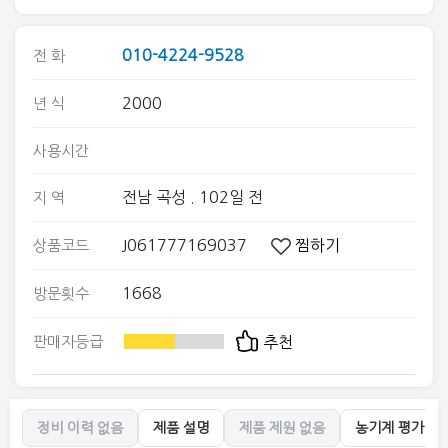
010-4224-9528
전 화
2000
년 식
사용시간
전남 곡성
. 102일 전
지 역
J061777169037
찜하기
상품코드
1668
방문횟수
판매자등급
추천
정비 이력 없음
제품 설명
제품 제원 없음
농기계 평가