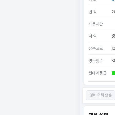
2
년 식
사용시간
광
지 역
J
상품코드
8
방문횟수
판매자등급
정비 이력 없음
제품 설명