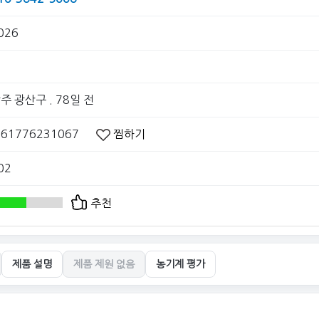
026
주 광산구
. 78일 전
061776231067
찜하기
02
추천
제품 설명
제품 제원 없음
농기계 평가