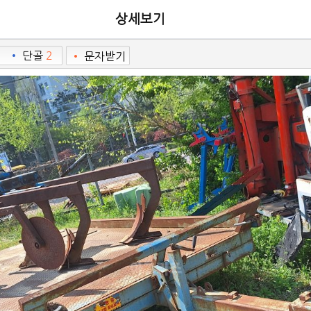
상세보기
•
단골
2
•
문자받기