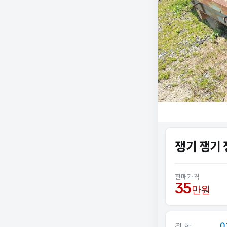
쟁기 쟁기
판매가격
35
만원
0
전 화