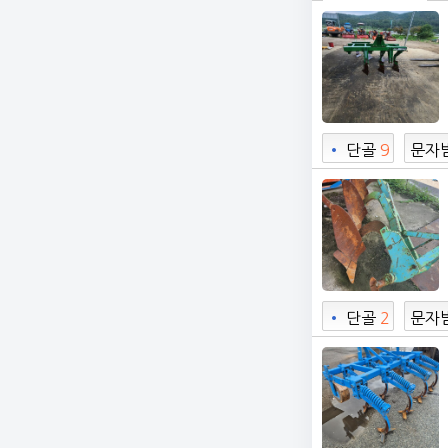
•
단골
9
문자
•
단골
2
문자
5