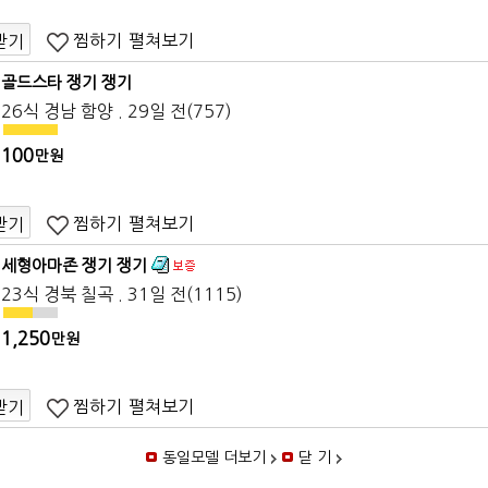
찜하기
펼쳐보기
받기
골드스타 쟁기 쟁기
26식 경남 함양 . 29일 전(757)
100
만원
찜하기
펼쳐보기
받기
세형아마존 쟁기 쟁기
23식 경북 칠곡 . 31일 전(1115)
1,250
만원
찜하기
펼쳐보기
받기
동일모델 더보기
닫 기