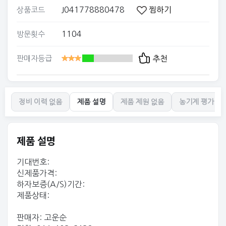
J041778880478
찜하기
상품코드
1104
방문횟수
판매자등급
추천
정비 이력 없음
제품 설명
제품 제원 없음
농기계 평가 없
제품 설명
기대번호:
신제품가격:
하자보증(A/S)기간:
제품상태:
판매자: 고운순