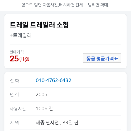
옆으로 밀면 다음사진,터치하면 전체!
벌리면 확대!
트레일 트레일러 소형
+트레일러
판매가격
25
만원
동급 평균가격표
010-4762-6432
전 화
2005
년 식
100시간
사용시간
세종 연서면
. 83일 전
지 역