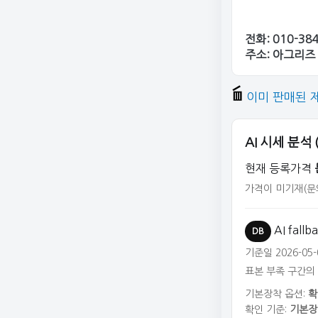
전화: 010-38
주소: 아그리즈
이미 판매된 
AI 시세 분석
현재 등록가격
가격이 미기재(문
AI fall
DB
기준일 2026-05-
표본 부족 구간의
기본장착 옵션:
확
확인 기준:
기본장