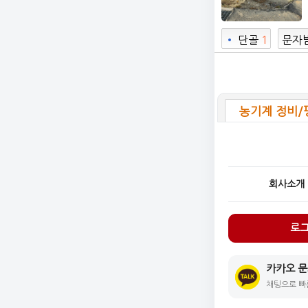
•
단골
1
문자
0
농기계 정비/
회사소개
로
카카오 
채팅으로 빠