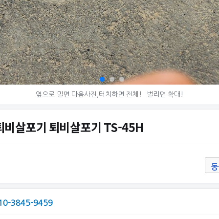
옆으로 밀면 다음사진,터치하면 전체!
벌리면 확대!
퇴비살포기 퇴비살포기 TS-45H
동
10-3845-9459