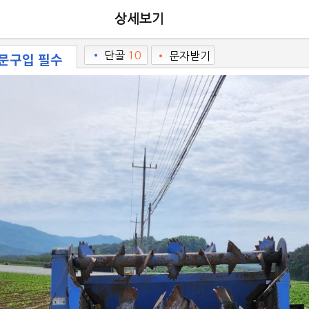
상세보기
방문구입 필수
•
단골
10
•
문자받기