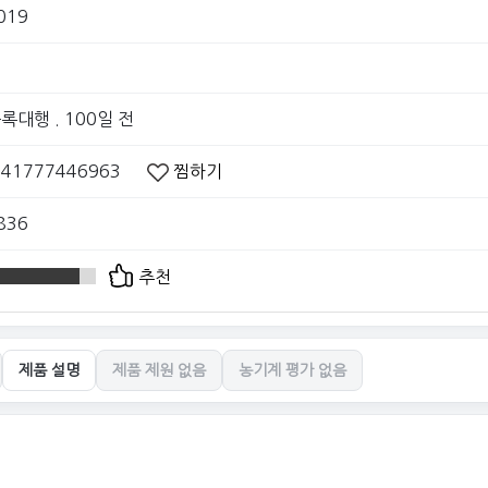
019
등록대행
. 100일 전
041777446963
찜하기
836
추천
제품 설명
제품 제원 없음
농기계 평가 없음