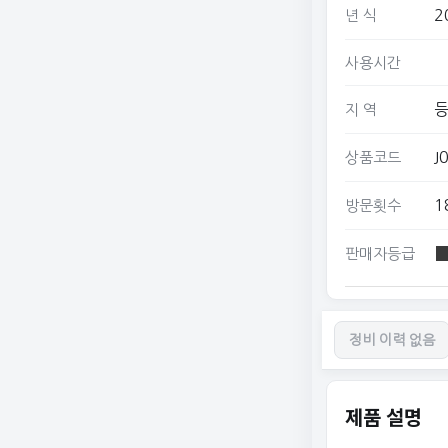
2
년 식
사용시간
지 역
J
상품코드
1
방문횟수
판매자등급
정비 이력 없음
제품 설명