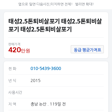
옆으로 밀면 다음사진,터치하면 전체!
벌리면 확대!
태성2.5톤퇴비살포기 태성2.5톤퇴비살
포기 태성2.5톤퇴비살포기
판매가격
420
만원
동급 평균가격표
010-5439-3600
전 화
2015
년 식
사용시간
충남 논산
. 119일 전
지 역