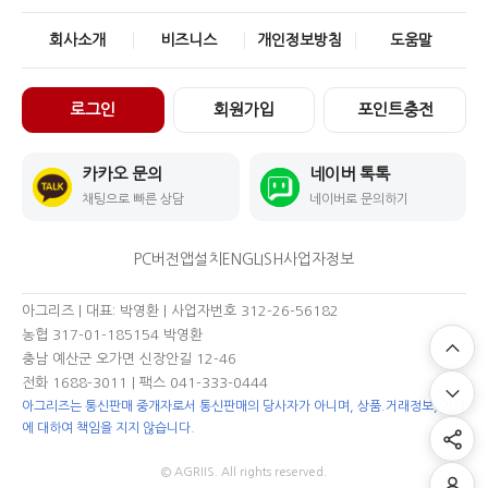
회사소개
비즈니스
개인정보방침
도움말
로그인
회원가입
포인트충전
카카오 문의
네이버 톡톡
채팅으로 빠른 상담
네이버로 문의하기
PC버전
앱설치
ENGLISH
사업자정보
아그리즈 | 대표: 박영환 | 사업자번호 312-26-56182
농협 317-01-185154 박영환
충남 예산군 오가면 신장안길 12-46
전화 1688-3011
| 팩스 041-333-0444
아그리즈는 통신판매 중개자로서 통신판매의 당사자가 아니며, 상품.거래정보, 거래
에 대하여 책임을 지지 않습니다.
© AGRIIS. All rights reserved.