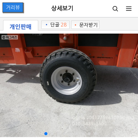
상세보기
개인판매
•
단골
28
•
문자받기
© 아그리즈