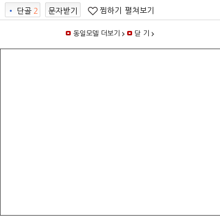
찜하기
펼쳐보기
•
단골
2
문자받기
8
동일모델 더보기
닫 기