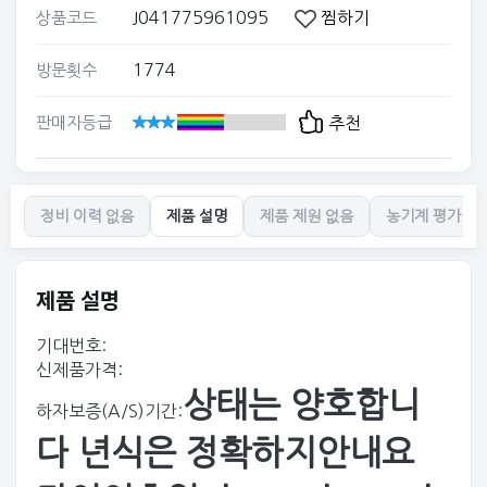
J041775961095
찜하기
상품코드
1774
방문횟수
판매자등급
추천
정비 이력 없음
제품 설명
제품 제원 없음
농기계 평가 없
제품 설명
기대번호:
신제품가격:
상태는 양호합니
하자보증(A/S)기간:
다 년식은 정확하지안내요