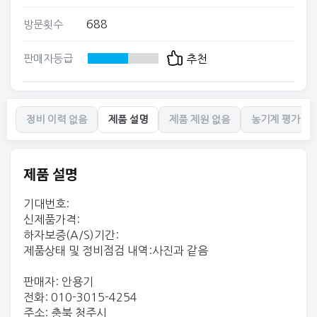
688
방문횟수
판매자등급
추천
정비 이력 없음
제품 설명
제품 제원 없음
농기계 평가 없
제품 설명
기대번호:
신제품가격:
하자보증(A/S)기간:
제품상태 및 정비점검 내역:사진과 같음
판매자: 안용기
전화: 010-3015-4254
주소: 충북 청주시