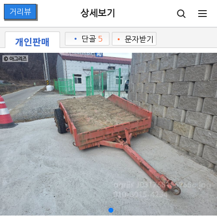
상세보기
개인판매
•
단골
5
•
문자받기
© 아그리즈