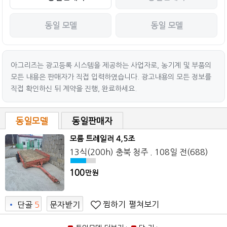
동일 모델
동일 모델
아그리즈는 광고등록 시스템을 제공하는 사업자로, 농기계 및 부품의
모든 내용은 판매자가 직접 입력하였습니다. 광고내용의 모든 정보를
직접 확인하신 뒤 계약을 진행, 완료하세요.
동일모델
동일판매자
모름 트레일러 4,5조
13식(200h) 충북 청주 . 108일 전(688)
100
만원
찜하기
펼쳐보기
•
단골
5
문자받기