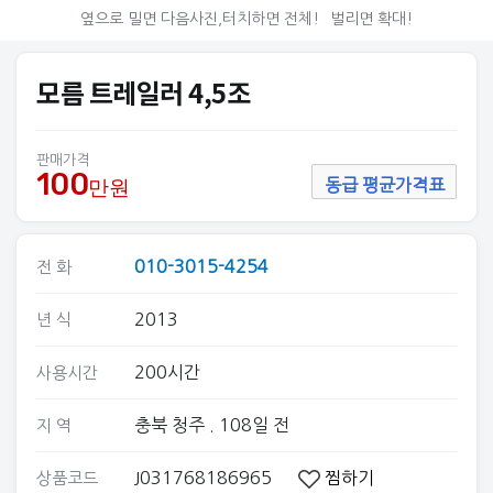
옆으로 밀면 다음사진,터치하면 전체!
벌리면 확대!
모름 트레일러 4,5조
판매가격
100
만원
동급 평균가격표
010-3015-4254
전 화
2013
년 식
200시간
사용시간
충북 청주
. 108일 전
지 역
J031768186965
찜하기
상품코드