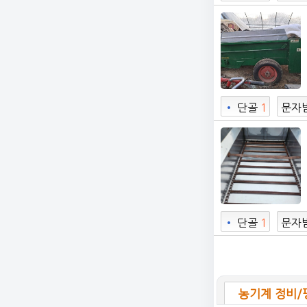
8
•
단골
1
문자
•
단골
1
문자
0
농기계 정비/