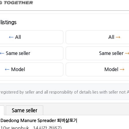
istings
All
All
Same seller
Same seller
Model
Model
gistered by seller and all responsibility of details lies with seller not 
Same seller
Daedong Manure Spreader 퇴비살포기
10yr Jeonbuk . 14시간 전(67)