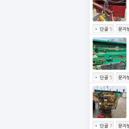
•
단골
5
문자
•
단골
5
문자
7
•
단골
7
문자