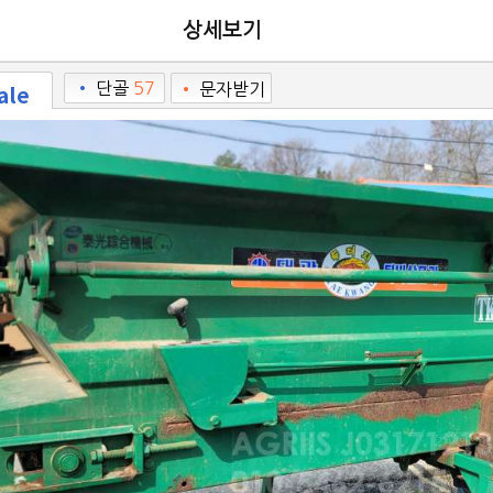
상세보기
ale
•
단골
57
•
문자받기