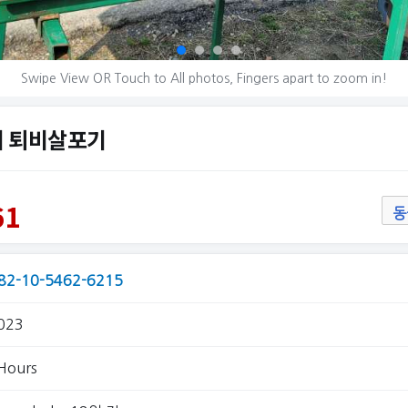
Swipe View OR Touch to All photos, Fingers apart to zoom in!
퇴비살포기 퇴비살포기
61
동
82-10-5462-6215
023
Hours