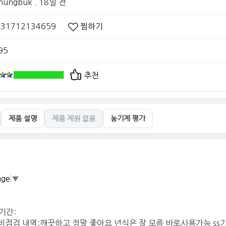
hungbuk
. 18일 전
031712134659
찜하기
95
추천
제품 설명
제품 제원 없음
농기계 평가
age
▼
기간:
비점검 내역:깨끗하고 정말 좋아요 년식은 잘 모름 바로사용가능 ss