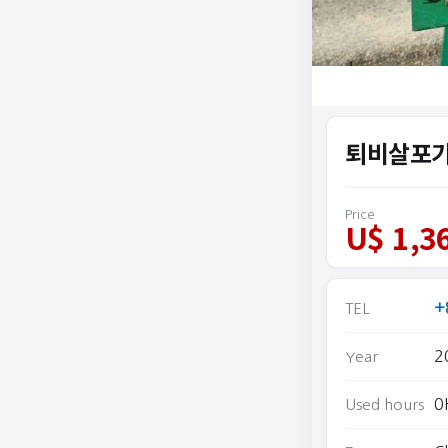
Price
U$ 1,3
+
TEL
2
Year
0
Used hours