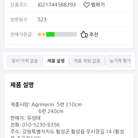
J021744588393
찜하기
상품코드
523
방문횟수
판매자등급
추천
정비 이력 없음
제품 설명
제품 제원 없음
농기계 평가 없
제품 설명
제품사양: Agrimerin 5련 210cm
6련 240cm
판매자: 유성태
전화: 010-5230-8356
주소: 강원특별자치도 횡성군 횡성읍 우시장길 14 (횡성