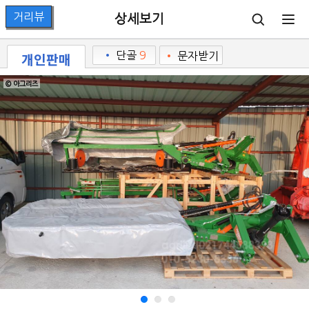
상세보기
개인판매
•
단골
9
•
문자받기
© 아그리즈