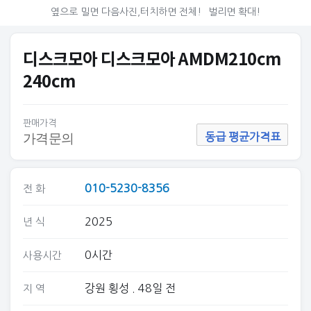
옆으로 밀면 다음사진,터치하면 전체!
벌리면 확대!
디스크모아 디스크모아 AMDM210cm
240cm
판매가격
가격문의
동급 평균가격표
010-5230-8356
전 화
2025
년 식
0시간
사용시간
강원 횡성
. 48일 전
지 역