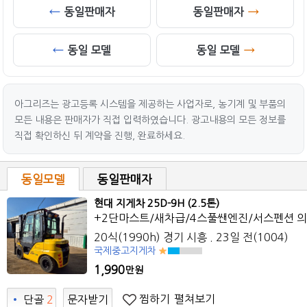
동일판매자
동일판매자
동일 모델
동일 모델
아그리즈는 광고등록 시스템을 제공하는 사업자로, 농기계 및 부품의
모든 내용은 판매자가 직접 입력하였습니다. 광고내용의 모든 정보를
직접 확인하신 뒤 계약을 진행, 완료하세요.
동일모델
동일판매자
현대 지게차 25D-9H (2.5톤)
+2단마스트/새차급/4스풀쌘엔진/서스펜션 
20식(1990h) 경기 시흥 . 23일 전(1004)
국제중고지게차
1,990
만원
찜하기
펼쳐보기
•
단골
2
문자받기