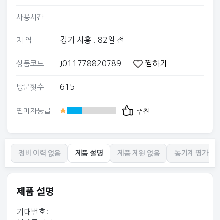
사용시간
경기 시흥
. 82일 전
지 역
J011778820789
찜하기
상품코드
615
방문횟수
판매자등급
추천
정비 이력 없음
제품 설명
제품 제원 없음
농기계 평가 없
제품 설명
기대번호: