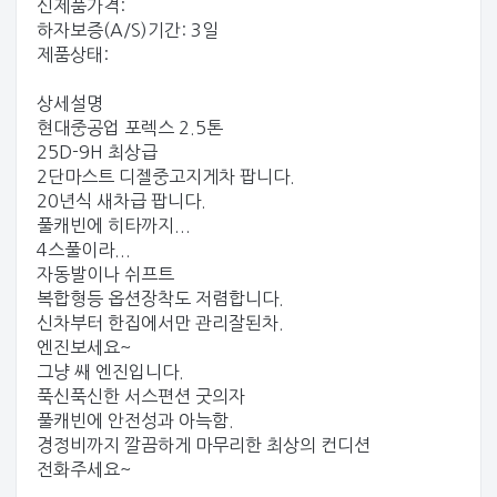
신제품가격:
하자보증(A/S)기간: 3일
제품상태:
상세설명
현대중공업 포렉스 2.5톤
25D-9H 최상급
2단마스트 디젤중고지게차 팝니다.
20년식 새차급 팝니다.
풀캐빈에 히타까지...
4스풀이라...
자동발이나 쉬프트
복합형등 옵션장착도 저렴합니다.
신차부터 한집에서만 관리잘된차.
엔진보세요~
그냥 쌔 엔진입니다.
푹신푹신한 서스편션 굿의자
풀캐빈에 안전성과 아늑함.
경정비까지 깔끔하게 마무리한 최상의 컨디션
전화주세요~