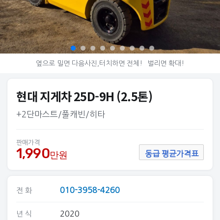
옆으로 밀면 다음사진,터치하면 전체!
벌리면 확대!
현대 지게차 25D-9H (2.5톤)
+2단마스트/풀캐빈/히타
판매가격
1,990
만원
동급 평균가격표
010-3958-4260
전 화
2020
년 식