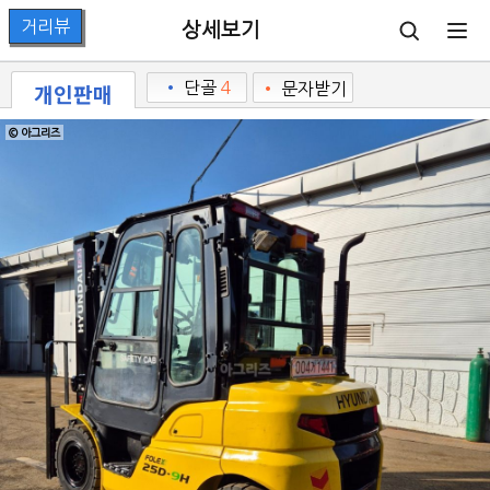
상세보기
개인판매
•
단골
4
•
문자받기
© 아그리즈