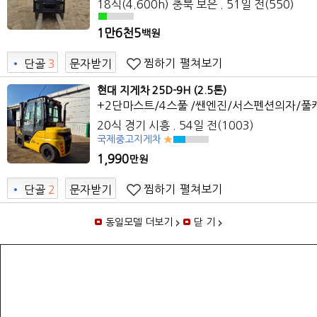
18식(4.600h) 충북 보은 . 51일 전(550)
1만6천5
백원
찜하기
펼쳐보기
•
단골
3
문자받기
현대 지게차 25D-9H (2.5톤)
+2단마스트/4스풀 /쌘엔진/서스펜션의자/풀
20식 경기 시흥 . 54일 전(1003)
국제중고지게차
1,990
만원
찜하기
펼쳐보기
•
단골
2
문자받기
동일모델 더보기
닫 기