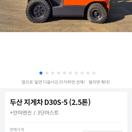
옆으로 밀면 다음사진,터치하면 전체!
벌리면 확대!
두산 지게차 D30S-5 (2.5톤)
+얀마엔진 / 3단마스트
판매가격