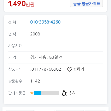
1,490
만원
동급 평균가격표
010-3958-4260
전 화
2008
년 식
사용시간
경기 시흥
. 83일 전
지 역
J011778768982
찜하기
상품코드
1142
방문횟수
판매자등급
추천