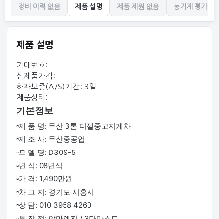
정비 이력 없음
제품 설명
제품 제원 없음
농기계 평가 없
제품 설명
기대번호:
신제품가격:
하자보증(A/S)기간: 3일
제품상태:
기본정보
▫️제 품 명: 두산 3톤 디젤중고지게차
▫️제 조 사: 두산중공업
▫️모 델 명: D30S-5
▫️년 식: 08년식
▫️가 격: 1,490만원
▫️차 고 지: 경기도 시흥시
▫️상 담: 010 3958 4260
▫️특 장 점: 얀마엔진 / 3단마스트