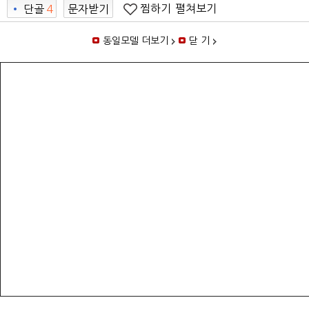
찜하기
펼쳐보기
•
단골
4
문자받기
동일모델 더보기
닫 기