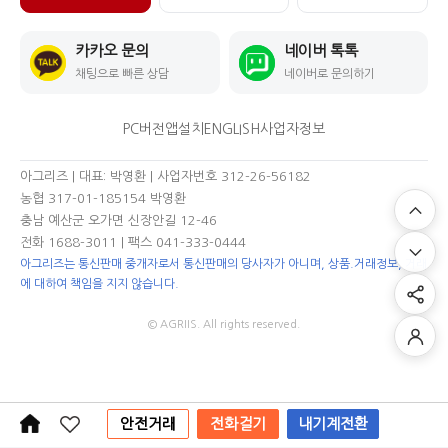
카카오 문의
네이버 톡톡
채팅으로 빠른 상담
네이버로 문의하기
PC버전
앱설치
ENGLISH
사업자정보
아그리즈 | 대표: 박영환 | 사업자번호 312-26-56182
농협 317-01-185154 박영환
충남 예산군 오가면 신장안길 12-46
전화 1688-3011
| 팩스 041-333-0444
아그리즈는 통신판매 중개자로서 통신판매의 당사자가 아니며, 상품.거래정보, 거래
에 대하여 책임을 지지 않습니다.
© AGRIIS. All rights reserved.
안전거래
전화걸기
내기계전환