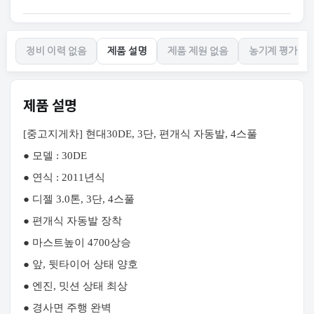
정비 이력 없음
제품 설명
제품 제원 없음
농기계 평가 없
제품 설명
[중고지게차] 현대30DE, 3단, 편개식 자동발, 4스풀
● 모델 : 30DE
● 연식 : 2011년식
● 디젤 3.0톤, 3단, 4스풀
● 편개식 자동발 장착
● 마스트높이 4700상승
● 앞, 뒷타이어 상태 양호
● 엔진, 밋션 상태 최상
● 경사면 주행 완벽