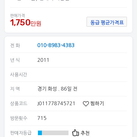
판매가격
1,750
만원
동급 평균가격표
010-8983-4383
전 화
2011
년 식
사용시간
경기 화성
. 86일 전
지 역
J011778745721
찜하기
상품코드
715
방문횟수
판매자등급
추천