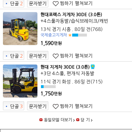
찜하기
펼쳐보기
•
단골
2
문자받기
현대포렉스 지게차 30DE (3.0톤)
+4스풀자동발/습식브레이크/캐빈 ​
13식 경기 시흥 . 80일 전(768)
국제중고지게차
1,590
만원
찜하기
펼쳐보기
•
단골
2
문자받기
현대 지게차 30DE (3.0톤)
+3단 4스풀, 편개식 자동발
11식 경기 화성 . 86일 전(715)
1,750
만원
찜하기
펼쳐보기
•
단골
3
문자받기
동일모델 더보기
닫 기