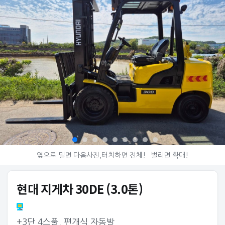
옆으로 밀면 다음사진,터치하면 전체!
벌리면 확대!
현대 지게차 30DE (3.0톤)
+3단 4스풀, 편개식 자동발