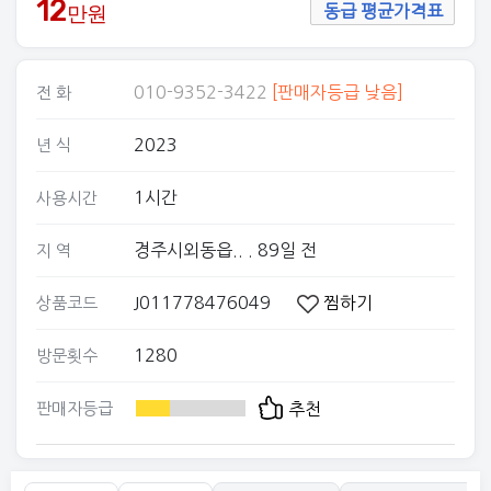
12
만원
동급 평균가격표
010-9352-3422
[판매자등급 낮음]
전 화
2023
년 식
1시간
사용시간
경주시외동읍..
. 89일 전
지 역
J011778476049
찜하기
상품코드
1280
방문횟수
판매자등급
추천