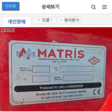
상세보기
개인판매
•
단골
1
•
문자받기
© 아그리즈