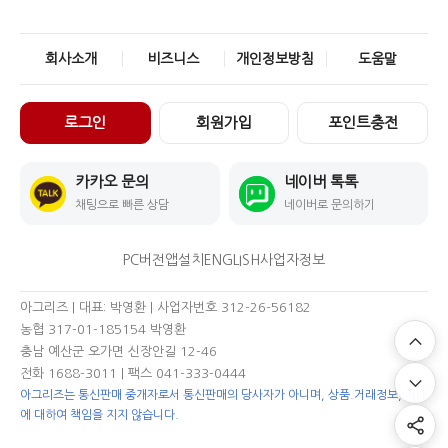
회사소개
비즈니스
개인정보방침
도움말
로그인
회원가입
포인트충전
카카오 문의
네이버 톡톡
채팅으로 빠른 상담
네이버로 문의하기
PC버전
앱설치
ENGLISH
사업자정보
아그리즈 | 대표: 박영환 | 사업자번호 312-26-56182
농협 317-01-185154 박영환
충남 예산군 오가면 신장안길 12-46
전화 1688-3011
| 팩스 041-333-0444
아그리즈는 통신판매 중개자로서 통신판매의 당사자가 아니며, 상품.거래정보, 거래
에 대하여 책임을 지지 않습니다.