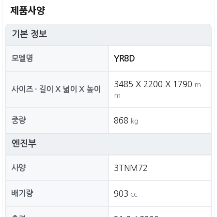
제품사양
기본 정보
모델명
YR8D
3485 X 2200 X 1790
m
사이즈 · 길이 X 넓이 X 높이
m
중량
868
kg
엔진부
사양
3TNM72
배기량
903
cc