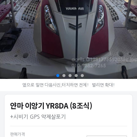
옆으로 밀면 다음사진,터치하면 전체!
벌리면 확대!
얀마 이앙기 YR8DA (8조식)
+시비기 GPS 약제살포기
판매가격