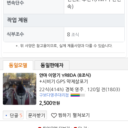
변속단수
속)
작업 제원
식부조수
8
조식
*. 위 사양은 참고용이므로, 실제 제품사양과 다를 수 있습니다.
동일모델
동일판매자
얀마 이앙기 YR8DA (8조식)
+시비기 GPS 약제살포기
22식(414h) 경북 영주 . 120일 전(1803)
구보다영주대리점
2,500
만원
찜하기
펼쳐보기
•
단골
5
문자받기