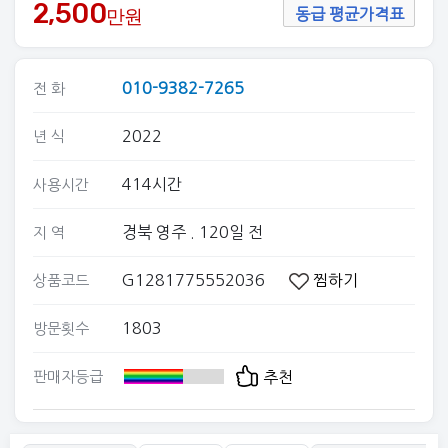
2,500
만원
동급 평균가격표
010-9382-7265
전 화
2022
년 식
414시간
사용시간
경북 영주
. 120일 전
지 역
G1281775552036
찜하기
상품코드
1803
방문횟수
판매자등급
추천