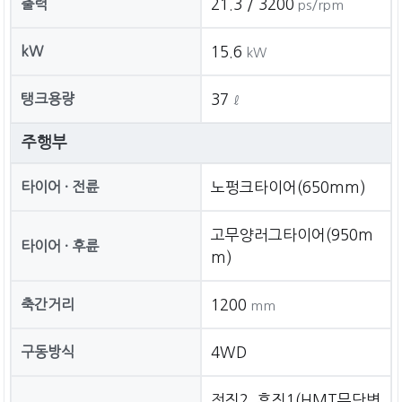
출력
21.3 / 3200
ps/rpm
kW
15.6
kW
탱크용량
37
ℓ
주행부
타이어 · 전륜
노펑크타이어(650mm)
고무양러그타이어(950m
타이어 · 후륜
m)
축간거리
1200
mm
구동방식
4WD
전진2. 후진1(HMT무단변