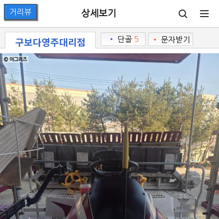
상세보기
구보다영주대리점
•
단골
5
•
문자받기
© 아그리즈