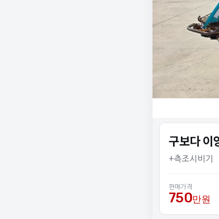
구보다 이앙
+측조시비기
판매가격
750
만원