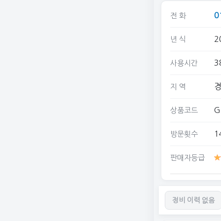
0
전 화
2
년 식
3
사용시간
경
지 역
G
상품코드
1
방문횟수
판매자등급
정비 이력 없음