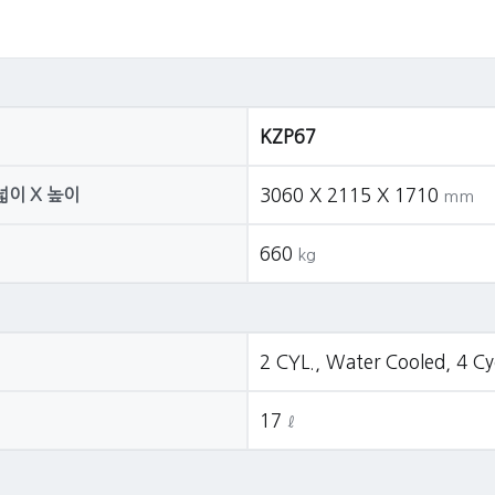
KZP67
 넓이 X 높이
3060 X 2115 X 1710
mm
660
kg
2 CYL., Water Cooled, 4 Cy
17
ℓ