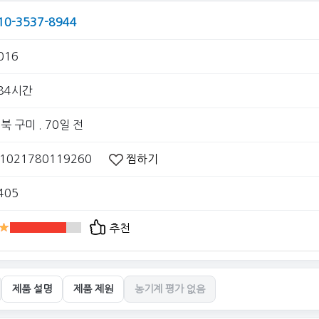
10-3537-8944
016
84시간
북 구미
. 70일 전
1021780119260
찜하기
405
추천
제품 설명
제품 제원
농기계 평가 없음