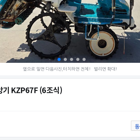
옆으로 밀면 다음사진,터치하면 전체!
벌리면 확대!
기 KZP67F (6조식)
동