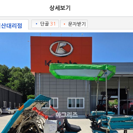
상세보기
선산대리점
•
단골
31
•
문자받기