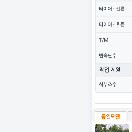
타이어 · 전륜
타이어 · 후륜
T/M
변속단수
작업 제원
식부조수
동일모델