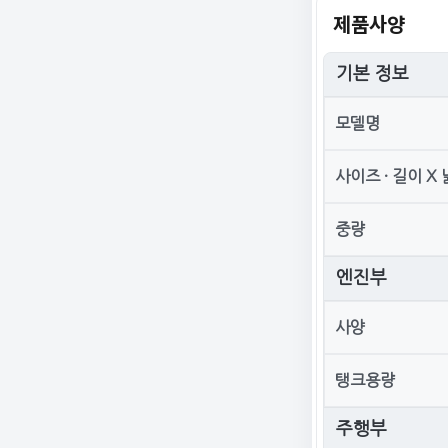
제품사양
기본 정보
모델명
사이즈 · 길이 X
중량
엔진부
사양
탱크용량
주행부