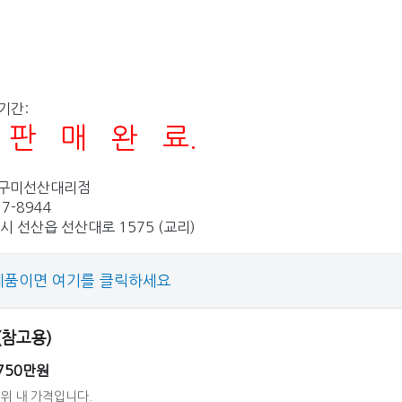
기간:
판 매 완 료.
:
다구미선산대리점
37-8944
시 선산읍 선산대로 1575 (교리)
제품이면 여기를 클릭하세요
 (참고용)
750만원
위 내 가격입니다.