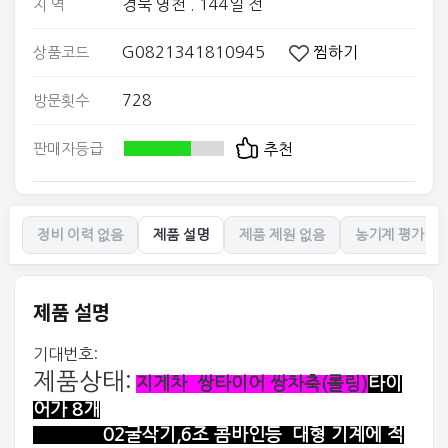
경북 영천
. 144일 전
지 역
G0821341810945
찜하기
상품코드
728
방문횟수
판매자등급
추천
정비 이력 없음
제품 설명
제품 제원 없음
농기계 평가 없
제품 설명
기대번호:
제품상태:
지게차 쌍타이어 쌍차축(롤링)
타이
어가 8개
02굴삭기,6조 콤바인등 대형 기계에 적