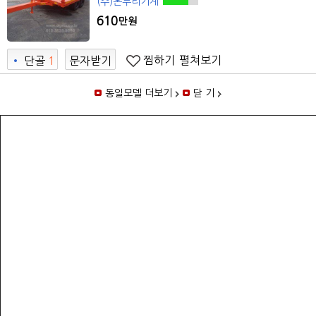
(주)온누리기계
610
만원
찜하기
펼쳐보기
•
단골
1
문자받기
6
동일모델 더보기
닫 기