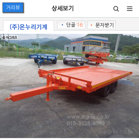
상세보기
(주)온누리기계
•
단골
16
•
문자받기
© 아그리즈