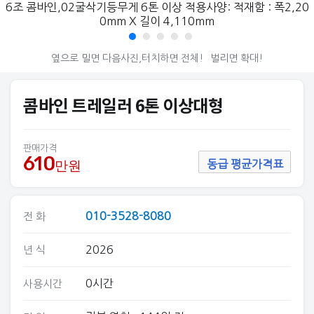
6조 콤바인,02굴삭기등무게 6톤 이상 적용사양: 적재함 : 폭2,20
0mm X 길이 4,110mm
옆으로 밀면 다음사진,터치하면 전체!
벌리면 확대!
콤바인 트레일러 6톤 이상대형
판매가격
610
만원
동급 평균가격표
010-3528-8080
전 화
2026
년 식
0시간
사용시간