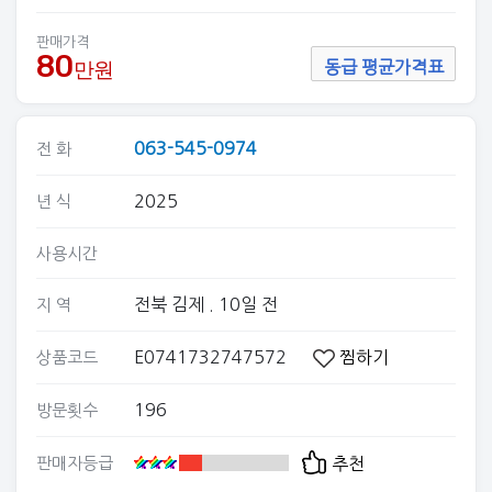
판매가격
80
만원
동급 평균가격표
063-545-0974
전 화
2025
년 식
사용시간
전북 김제
. 10일 전
지 역
E0741732747572
찜하기
상품코드
196
방문횟수
판매자등급
추천