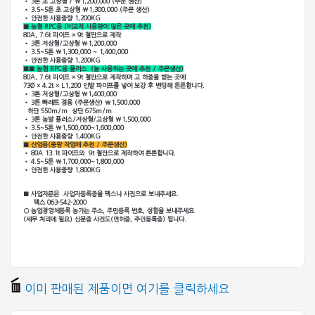
• 3톤 초 고상형 / ₩1,200,000 (주문 생산)
• 3.5~5톤 초 고상형 ₩1,300,000 (주문 생산)
• 안전한 사용중량 1,200KG
■ 농협 RPC용
(비교적 사용량이 많은 곳에 추천)
80A, 7.6t 파이프 × 9t 철판으로 제작
•
3톤
저상형/고상형 ₩1,200,000
• 3.5~5톤 ₩1,300,000 ~ 1,400,000
• 안전한 사용중량 1,200KG
■■ 농협 RPC용 플러
스
(늘 사용하는 곳에 추천 / 주문생산)
80A, 7.6t 파이프 × 9t 철판으로 제작하며
고 하중을 받는 곳에
73Ø × 4.2t × L1,200 인발 파이프를 넣어 보강 후 밴딩해 튼튼합니다.
•
3톤
저상형/고상형 ₩1,400,000
• 3톤 빠레트 겸용 (주문생산) ₩1,500,000
하단 550m/m 상단 675m/m
•
3톤 농발 플러스/
저상형/고상형 ₩1,500,000
• 3.5~5톤 ₩1,500,000~1,600,000
• 안전한 사용중량 1,400KG
■
산업용
(중량 작업에 추천 / 주문생산)
• 80A 13.1t 파이프와 9t 철판으로 제작하여 튼튼합니다.
• 4.5~5톤 ₩1,700,000~1,800,000
• 안전한 사용중량 1,800KG
■
사업자분은 사업자등록증을 팩스나 사진으로 보내주세요.
팩스 063-542-2000
○ 농업경영체등록 농가는 주소, 주민등록 번호, 성함을 보내주세요
(세무 처리에 필요)
신분증 사진도(면허증, 주민등록증) 됩니다.
이미 판매된 제품이면 여기를 클릭하세요