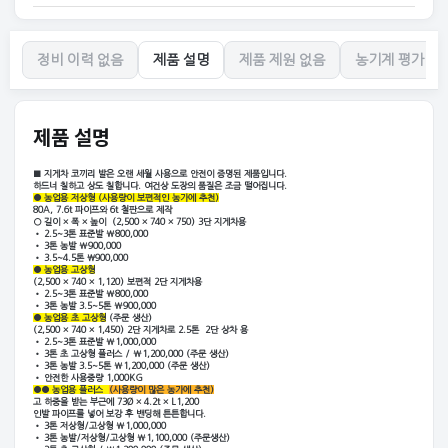
정비 이력 없음
제품 설명
제품 제원 없음
농기계 평가 없
제품 설명
■ 지게차 코끼리 발은
오랜 세월 사용으로 안전이 증명된 제품입니다.
하드너 칠하고 상도 칠합니다. 여건상 도장의 품질은 조금 떨어집니다.
●
농업용 저상형
(사용량이 보편적인 농가에 추천)
80A, 7.6t 파이프와 6t 철판으로 제작
○ 길이 × 폭 × 높이
(2,500 × 740 × 750)
3단 지게차용
• 2.5~3톤 표준발 ₩800,000
• 3톤 농발 ₩900,000
• 3.5~4.5톤
￦900,000
● 농업용 고상형
(2,500 × 740 × 1,120)
보편적 2단 지게차용
•
2.5~3톤
표준발 ₩800,000
• 3톤 농발 3.5~5톤
₩900,000
● 농업용 초 고상형
(주문 생산)
(2,500 × 740 × 1,450) 2단 지게차로 2.5톤 2단 상차 용
•
2.5~3톤
표준발 ₩1,000,000
• 3톤 초 고상형 플러스 / ₩1,200,000 (주문 생산)
•
3톤 농발
3.5~5톤 ₩1,200,000 (주문 생산)
• 안전한 사용중량 1,000KG
●
●
농업용 플러스
(사용량이 많은 농가에 추천)
고 하중을 받는 부근에
73Ø × 4.2t × L1,200
인발 파이프를 넣어 보강 후 밴딩해 튼튼합니다.
•
3톤
저상형/고상형 ₩1,000,000
•
3톤 농발/
저상형/고상형 ₩1,100,000 (주문생산)