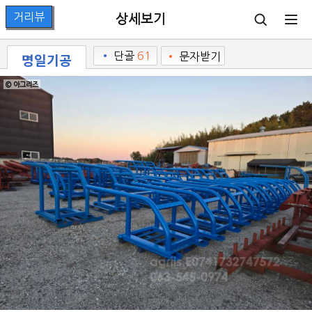
상세보기
명일기공
•
단골
61
•
문자받기
© 아그리즈