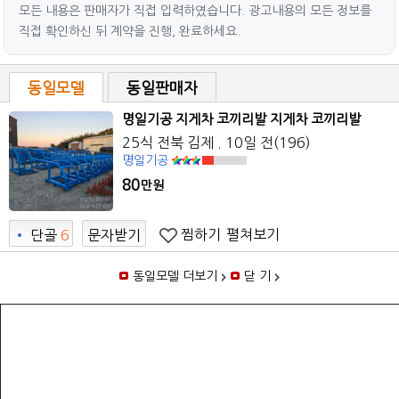
모든 내용은 판매자가 직접 입력하였습니다. 광고내용의 모든 정보를
직접 확인하신 뒤 계약을 진행, 완료하세요.
동일모델
동일판매자
명일기공 지게차 코끼리발 지게차 코끼리발
25식 전북 김제 . 10일 전(196)
명일기공
80
만원
찜하기
펼쳐보기
•
단골
6
문자받기
1
동일모델 더보기
닫 기