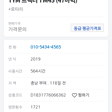
+로타리
판매가격
가격문의
동급 평균가격표
010-5434-4565
전 화
2019
년 식
564시간
사용시간
충남 부여
. 118일 전
지 역
D1831776066362
찜하기
상품코드
1721
방문횟수