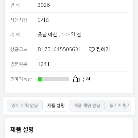
2026
년 식
0시간
사용시간
충남 아산
. 106일 전
지 역
D1751645505631
찜하기
상품코드
1241
방문횟수
판매자등급
추천
정비 이력 없음
제품 설명
제품 제원 없음
농기계 평가 없
제품 설명