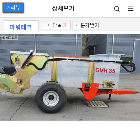
상세보기
파워테크
•
단골
3
•
문자받기
© 아그리즈