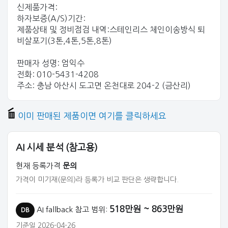
신제품가격:
하자보증(A/S)기간:
제품상태 및 정비점검 내역:스테인리스 체인이송방식 퇴
비살포기(3톤,4톤,5톤,8톤)
판매자 성명: 엄익수
전화: 010-5431-4208
주소: 충남 아산시 도고면 온천대로 204-2 (금산리)
이미 판매된 제품이면 여기를 클릭하세요
AI 시세 분석 (참고용)
현재 등록가격
문의
가격이 미기재(문의)라 등록가 비교 판단은 생략합니다.
518만원 ~ 863만원
AI fallback 참고 범위:
DB
기준일 2026-04-26