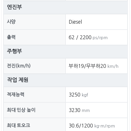
엔진부
사양
Diesel
출력
62 / 2200
ps/rpm
주행부
전진(km/h)
부하19/무부하20
km/h
작업 제원
적재능력
3250
kgf
최대 인상 높이
3230
mm
최대 토오크
30.6/1200
kg·m/rpm