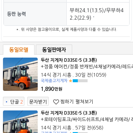
부하24.1(13.5)/무부하4
등판 능력
2.2(22.9)
°
*. 위 사양은 참고용이므로, 실제 제품사양과 다를 수 있습니다.
동일모델
동일판매자
두산 지게차 D33SE-5 (3.3톤)
+정품 에어컨/정품 반캐빈/4채널카메라/레드
14식 경기 시흥 . 30일 전(1059)
국제중고지게차
1,890
만원
찜하기
펼쳐보기
•
단골
2
문자받기
두산 지게차 D33SE-5 (3.3톤)
+로테이팅포크/싸이드쉬프트/4채널 카메라/
14식 경기 시흥 . 57일 전(658)