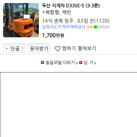
두산 지게차 D33SE-5 (3.3톤)
+복합형, 케빈
14식 충북 청주 . 83일 전(1128)
남청주IC지게차매매상사
1,700
만원
찜하기
펼쳐보기
•
단골
3
문자받기
동일모델 더보기
닫 기