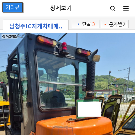
상세보기
남청주IC지게차매매..
•
단골
3
•
문자받기
© 아그리즈