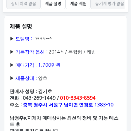
정비 이력 없음
제품 설명
제품 제원
농기계 평가 없음
제품 설명
▶
모델명
:
D33SE-5
▶
기본장착 옵션
:
2014
식
/
복합형
/
케빈
▶
매매가격
: 1,700
만원
▶
제품상태
:
양호
판매자 성명
:
김기호
전화
: 043-269-1449 /
010-8343-8594
주소
:
충북 청주시 서원구 남이면 연청로
1383-10
남청주
ic
지게차 매매상사는 최선의 정비 및 기능 테스
트 후