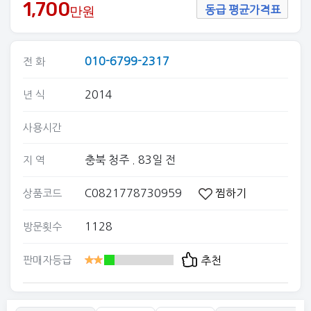
1,700
만원
동급 평균가격표
010-6799-2317
전 화
2014
년 식
사용시간
충북 청주
. 83일 전
지 역
C0821778730959
찜하기
상품코드
1128
방문횟수
판매자등급
추천