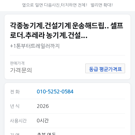
옆으로 밀면 다음사진,터치하면 전체!
벌리면 확대!
각종농기계.건설기계 운송해드립.. 셀프
로더.추레라 농기계.건설...
+1톤부터트레일러까지
판매가격
가격문의
동급 평균가격표
010-5252-0584
전 화
2026
년 식
0시간
사용시간