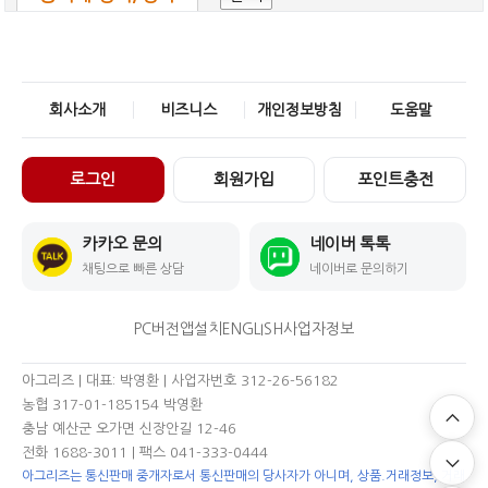
회사소개
비즈니스
개인정보방침
도움말
로그인
회원가입
포인트충전
카카오 문의
네이버 톡톡
채팅으로 빠른 상담
네이버로 문의하기
PC버전
앱설치
ENGLISH
사업자정보
아그리즈 | 대표: 박영환 | 사업자번호 312-26-56182
농협 317-01-185154 박영환
충남 예산군 오가면 신장안길 12-46
전화 1688-3011
| 팩스 041-333-0444
아그리즈는 통신판매 중개자로서 통신판매의 당사자가 아니며, 상품.거래정보, 거래