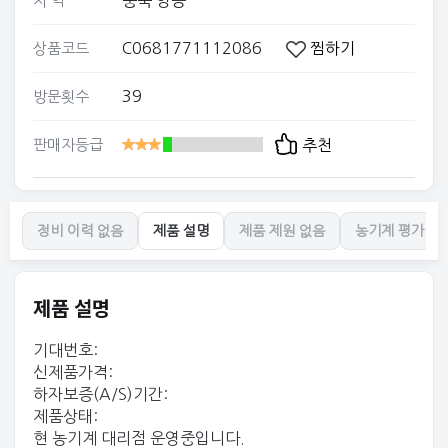
충북 영동
지 역
C0681771112086
찜하기
상품코드
39
방문횟수
판매자등급
추천
정비 이력 없음
제품 설명
제품 제원 없음
농기계 평가 없
제품 설명
기대번호:
신제품가격:
하자보증(A/S)기간:
제품상태:
현 농기계 대리점 운영중입니다.