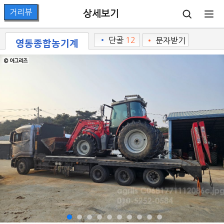
상세보기
영동종합농기계
•
단골
12
•
문자받기
© 아그리즈