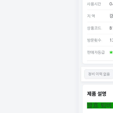
0
사용시간
강
지 역
B
상품코드
1
방문횟수
판매자등급
정비 이력 없음
제품 설명
발효 퇴비