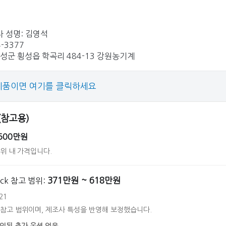
 성명: 김영석
4-3377
횡성군 횡성읍 학곡리 484-13 강원농기계
제품이면 여기를 클릭하세요
 (참고용)
500만원
위 내 가격입니다.
371만원 ~ 618만원
back 참고 범위:
21
 참고 범위이며, 제조사 특성을 반영해 보정했습니다.