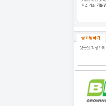
기본장착 옵션:
확
확인 기준:
기본장
묻고답하기