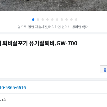
옆으로 밀면 다음사진,터치하면 전체!
벌리면 확대!
 퇴비살포기 유기질퇴비.GW-700
동
10-5365-6616
026