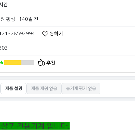
시간
원 횡성
. 140일 전
121328592994
찜하기
303
추천
제품 설명
제품 제원 없음
농기계 평가 없음
 살포 전용기계 입니다.