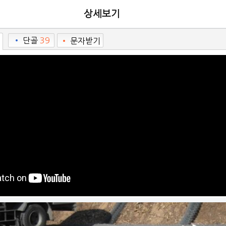
상세보기
•
단골
39
•
문자받기