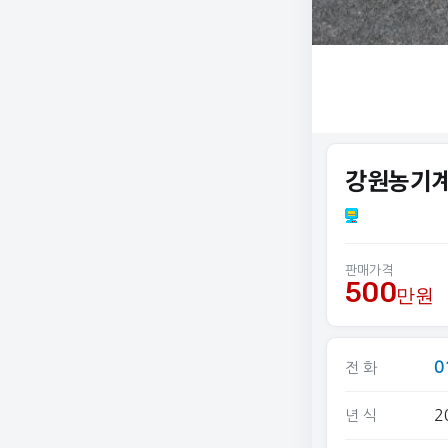
강원농기계
판매가격
500
만원
0
전 화
2
년 식