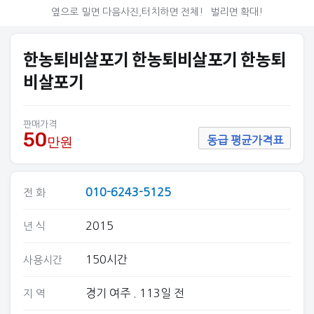
옆으로 밀면 다음사진,터치하면 전체!
벌리면 확대!
한농퇴비살포기 한농퇴비살포기 한농퇴
비살포기
판매가격
50
만원
동급 평균가격표
010-6243-5125
전 화
2015
년 식
150시간
사용시간
경기 여주
. 113일 전
지 역