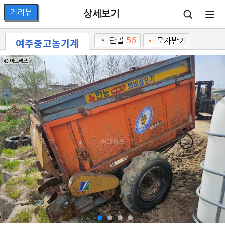
상세보기
여주중고농기계
•
단골
56
•
문자받기
© 아그리즈