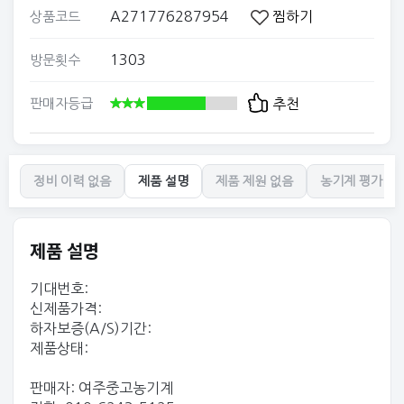
A271776287954
찜하기
상품코드
1303
방문횟수
판매자등급
추천
정비 이력 없음
제품 설명
제품 제원 없음
농기계 평가 없
제품 설명
기대번호:
신제품가격:
하자보증(A/S)기간:
제품상태:
판매자: 여주중고농기계