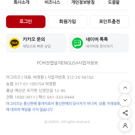
회사소개
비즈니스
개인정보방침
도움말
로그인
회원가입
포인트충전
카카오 문의
네이버 톡톡
채팅으로 빠른 상담
네이버로 문의하기
PC버전
앱설치
ENGLISH
사업자정보
아그리즈 | 대표: 박영환 | 사업자번호 312-26-56182
농협 317-01-185154 박영환
충남 예산군 오가면 신장안길 12-46
전화 1688-3011
| 팩스 041-333-0444
아그리즈는 통신판매 중개자로서 통신판매의 당사자가 아니며, 상품.거래정보, 거래
에 대하여 책임을 지지 않습니다.
© AGRIIS. All rights reserved.