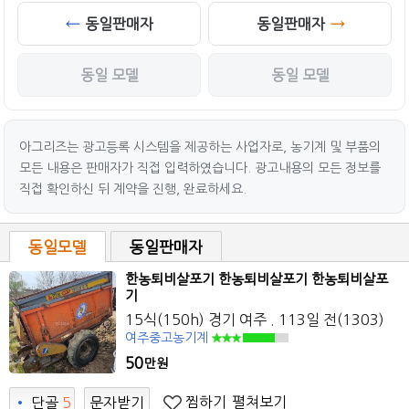
동일판매자
동일판매자
동일 모델
동일 모델
아그리즈는 광고등록 시스템을 제공하는 사업자로, 농기계 및 부품의
모든 내용은 판매자가 직접 입력하였습니다. 광고내용의 모든 정보를
직접 확인하신 뒤 계약을 진행, 완료하세요.
동일모델
동일판매자
한농퇴비살포기 한농퇴비살포기 한농퇴비살포
기
15식(150h) 경기 여주 . 113일 전(1303)
여주중고농기계
50
만원
찜하기
펼쳐보기
•
단골
5
문자받기