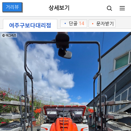
상세보기
여주구보다대리점
•
단골
14
•
문자받기
© 아그리즈