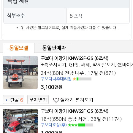
작업 제원
식부조수
6
조식
*. 위 사양은 참고용이므로, 실제 제품사양과 다를 수 있습니다.
동일모델
동일판매자
구보다 이앙기 KNW6SF-GS (6조식)
+측조시비기, GPS, 써레, 약제살포기, 썬바이
24식(80h) 전남 나주 . 17일 전(671)
구보다나주대리점
3,100
만원
찜하기
펼쳐보기
•
단골
6
문자받기
구보다 이앙기 KNW6SF-GS (6조식)
18식(650h) 충남 서천 . 28일 전(1174)
구보다호성(주)