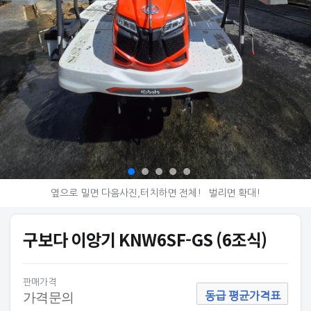
옆으로 밀면 다음사진,터치하면 전체!
벌리면 확대!
구보다 이앙기 KNW6SF-GS (6조식)
판매가격
가격문의
동급 평균가격표