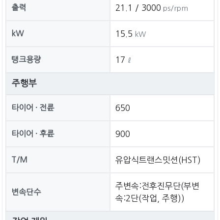
출력
21.1 / 3000
ps/rpm
kW
15.5
kW
탱크용량
17
ℓ
주행부
타이어 · 전륜
650
타이어 · 후륜
900
T/M
유압식트랜스밋션(HST)
주변속:전후진무단(부변
변속단수
속:2단(작업, 주행))