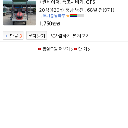
+썬바이저, 측조시비기, GPS
20식(420h) 충남 당진 . 68일 전(971)
구보다충남북부
1,750
만원
찜하기
펼쳐보기
•
단골
3
문자받기
동일모델 더보기
닫 기