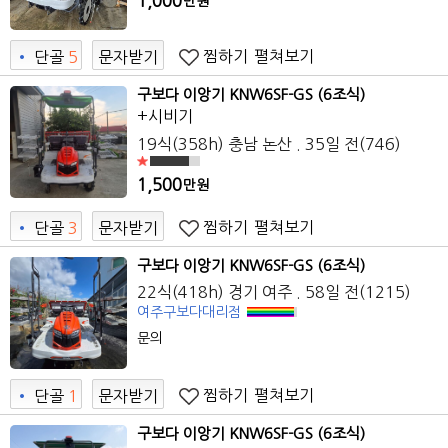
1,000
만원
찜하기
펼쳐보기
•
단골
5
문자받기
0
구보다 이앙기 KNW6SF-GS (6조식)
+시비기
19식(358h) 충남 논산 . 35일 전(746)
1,500
만원
찜하기
펼쳐보기
•
단골
3
문자받기
4
구보다 이앙기 KNW6SF-GS (6조식)
22식(418h) 경기 여주 . 58일 전(1215)
여주구보다대리점
문의
찜하기
펼쳐보기
•
단골
1
문자받기
4
구보다 이앙기 KNW6SF-GS (6조식)