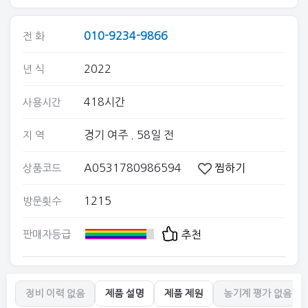
010-9234-9866
전 화
2022
년 식
418시간
사용시간
경기 여주
. 58일 전
지 역
A0531780986594
찜하기
상품코드
1215
방문횟수
판매자등급
추천
정비 이력 없음
제품 설명
제품 제원
농기계 평가 없음