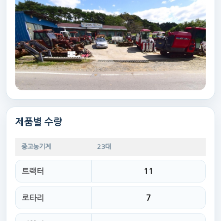
제품별 수량
중고농기계
23대
트랙터
11
로타리
7