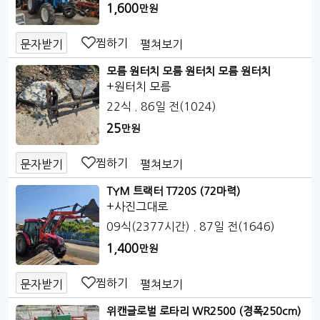
1,600
만원
찜하기
펼쳐보기
문자받기
모름 원터치 모름 원터치 모름 원터치
+원터치 모름
22식
. 86일 전
(1024)
25
만원
찜하기
펼쳐보기
문자받기
TYM 트랙터 T720S (72마력)
+사진그대로
09식(2377시간)
. 87일 전
(1646)
1,400
만원
찜하기
펼쳐보기
문자받기
위캔글로벌 로타리 WR2500 (경폭250cm)