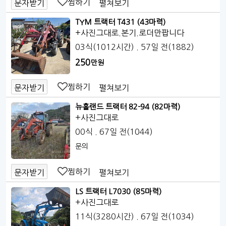
찜하기
펼쳐보기
문자받기
TYM 트랙터 T431 (43마력)
+사진그대로.본기.로더만팝니다
03식(1012시간)
. 57일 전
(1882)
250
만원
찜하기
펼쳐보기
문자받기
뉴홀랜드 트랙터 82-94 (82마력)
+사진그대로
00식
. 67일 전
(1044)
문의
찜하기
펼쳐보기
문자받기
LS 트랙터 L7030 (85마력)
+사진그대로
11식(3280시간)
. 67일 전
(1034)