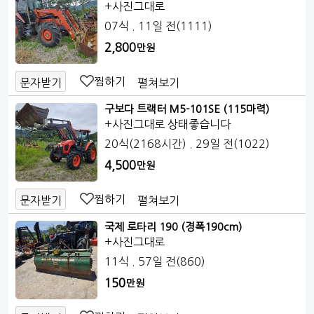
+사진그대로
07식
. 11일 전
(1111)
2,800
만원
찜하기
펼쳐보기
문자받기
구보다 트랙터 M5-101SE (115마력)
+사진그대로 상태좋습니다
20식(2168시간)
. 29일 전
(1022)
4,500
만원
찜하기
펼쳐보기
문자받기
국제 로타리 190 (경폭190cm)
+사진그대로
11식
. 57일 전
(860)
150
만원