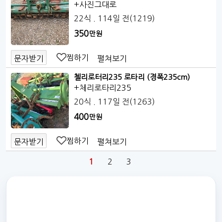
+사진그대로
22식
. 114일 전
(1219)
350
만원
찜하기
펼쳐보기
문자받기
첼리로터리235 로타리 (경폭235cm)
+체리로타리235
20식
. 117일 전
(1263)
400
만원
찜하기
펼쳐보기
문자받기
1
2
3