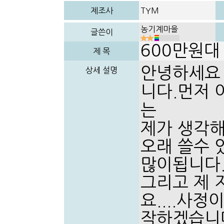
제조사
TYM
농기계마을
글쓴이
600만원대
제 목
안녕하세요 
상세 설명
니다.먼저 
는
제가 생각해
오래 쓸수 
많이됩니다
그리고 제 
요....사
작하겠습니