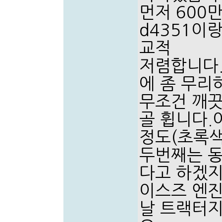
먼저 600
d4351이
교적
저렴합니다.
에 좀 무리
무조건 깨끗
골 휩니다.
정도(초록색
두번째는 동
다고 하겠지
이스즈 엔진
날 트랙터지