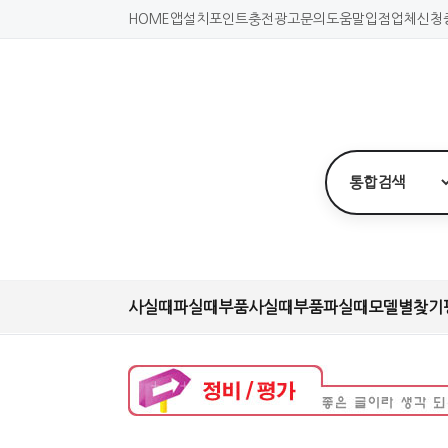
HOME
앱설치
포인트충전
광고문의
도움말
입점업체신청
사실때
파실때
부품사실때
부품파실때
모델별찾기