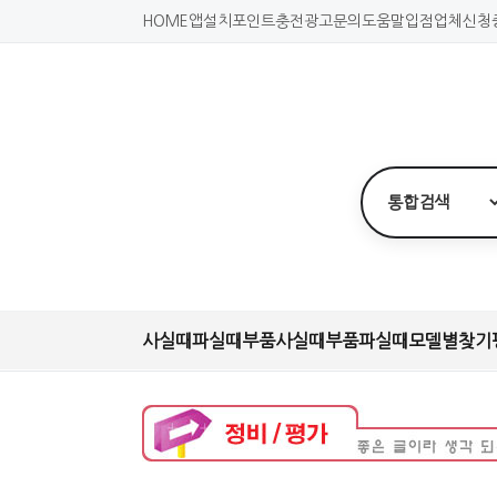
HOME
앱설치
포인트충전
광고문의
도움말
입점업체신청
사실때
파실때
부품사실때
부품파실때
모델별찾기