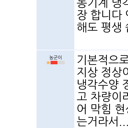
농기계 냉
장 합니다
해도 평생
기본적으로
농군이
지상 정상
냉각수양 
고 차량이
어 막힘 
는거라서.