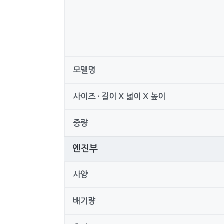
모델명
사이즈 · 길이 X 넓이 X 높이
중량
엔진부
사양
배기량