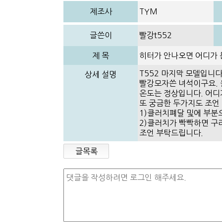
제조사
TYM
글쓴이
빨강t552
제 목
히터가 안나오면 어디가 
T552 마지막 모델입니다
상세 설명
빨강모자쓴 녀석이구요. 
온도는 정상입니다. 어디
또 궁금한 두가지도 조언
1)클러치폐달 및에 부분
2)클러치가 빡빡하면 구
조언 부탁드립니다.
글목록