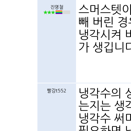
스머스텟이
진영철
빼 버린 
냉각시켜 
가 생깁니
냉각수의 
빨강t552
는지는 생
냉각수 써