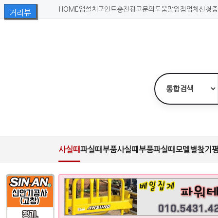
HOME
앱설치
포인트충전
광고문의
도움말
입점업체신청
중
사실때
파실때
부품사실때
부품파실때
모델별찾기