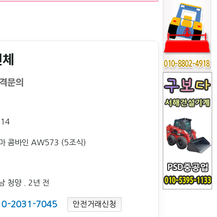
전체
격문의
014
마 콤바인 AW573 (5조식)
남 청양
. 2년 전
10-2031-7045
안전거래신청