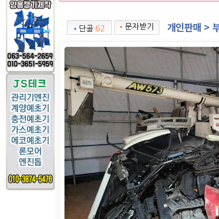
개인판매 > 
•
문자받기
•
단골
62