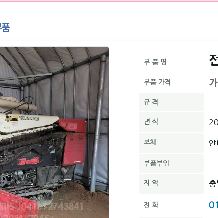
부품
부 품 명
가
부품 가격
규 격
년 식
2
본체
얀
부품부위
지 역
충
0
전 화