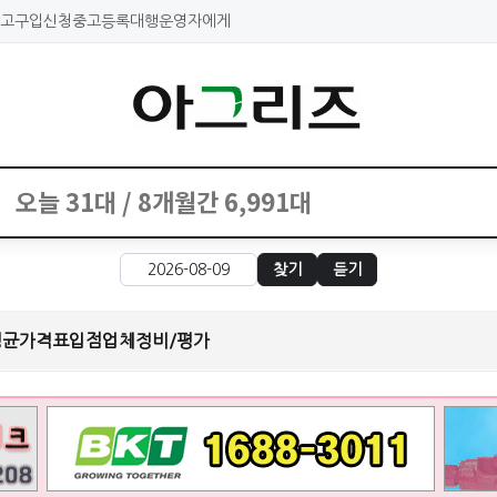
고구입신청
중고등록대행
운영자에게
찾기
듣기
평균가격표
입점업체
정비/평가