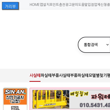
HOME
앱설치
포인트충전
광고문의
도움말
입점업체신청
중
사실때
파실때
부품사실때
부품파실때
모델별찾기