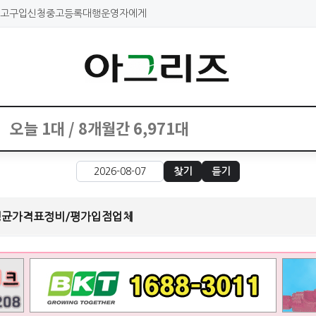
고구입신청
중고등록대행
운영자에게
찾기
듣기
평균가격표
정비/평가
입점업체