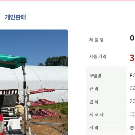
개인판매
제 품 명
3
제품 가격
R
모델명
6
규 격
2
년 식
국
제 조 사
충
지 역