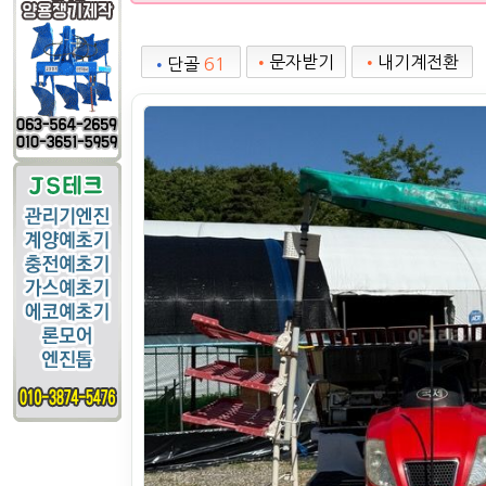
•
문자받기
•
내기계전환
•
단골
61