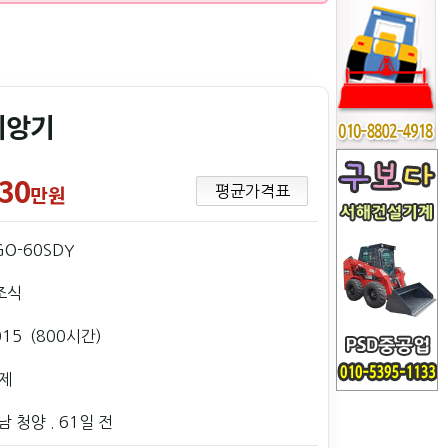
이앙기
30
만원
평균가격표
GO-60SDY
조식
015 (800시간)
제
남 청양
. 61일 전