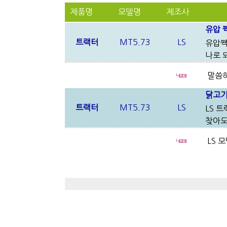
제품명
모델명
제조사
유압 
트랙터
MT5.73
LS
유압짹
나로 
말씀하
닭고
트랙터
MT5.73
LS
LS 트
찾아도
LS 