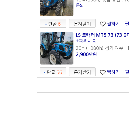
문의
찜하기
•
단골
6
문자받기
LS 트랙터 MT5.73 (73.9
+파워셔틀
20식(1080h) 경기 여주 . 
2,900
만원
찜하기
•
단골
56
문자받기