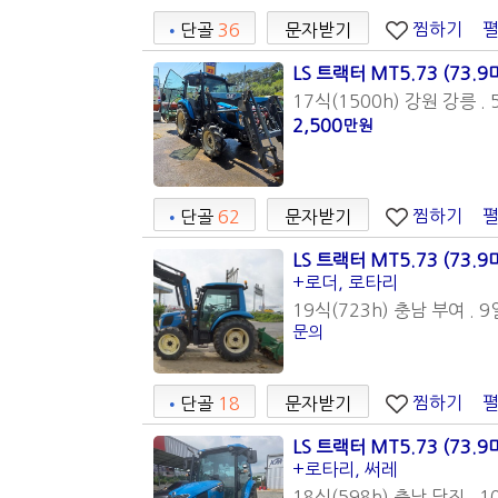
찜하기
•
단골
36
문자받기
LS 트랙터 MT5.73 (73.9
17식(1500h) 강원 강릉 . 
2,500
만원
찜하기
•
단골
62
문자받기
LS 트랙터 MT5.73 (73.9
+로더, 로타리
19식(723h) 충남 부여 . 9
문의
찜하기
•
단골
18
문자받기
LS 트랙터 MT5.73 (73.9
+로타리, 써레
18식(598h) 충남 당진 . 1