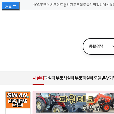
HOME
앱설치
포인트충전
광고문의
도움말
입점업체신청
사실때
파실때
부품사실때
부품파실때
모델별찾기