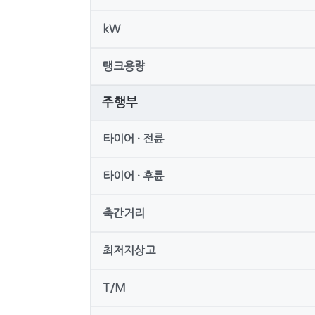
kW
탱크용량
주행부
타이어 · 전륜
타이어 · 후륜
축간거리
최저지상고
T/M