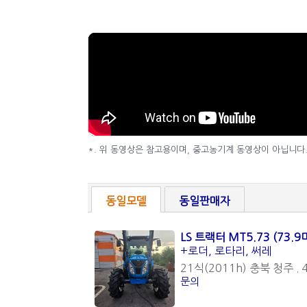
*. 위 동영상은 참고용이며, 중고농기계 동영상이 아닙니다
동일모델
동일판매자
LS 트랙터 MT5.73 (73.
+로더, 로타리, 써레
21식(2011h) 충북 청주 . 
문의