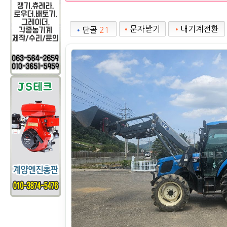
•
문자받기
•
내기계전환
•
단골
21