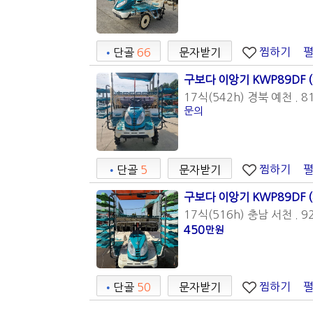
찜하기
•
단골
66
문자받기
구보다 이앙기 KWP89DF 
17식(542h) 경북 예천 . 8
문의
찜하기
•
단골
5
문자받기
구보다 이앙기 KWP89DF 
17식(516h) 충남 서천 . 9
450
만원
찜하기
•
단골
50
문자받기