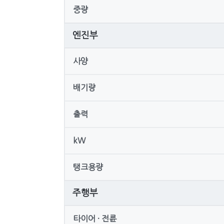
중량
엔진부
사양
배기량
출력
kW
탱크용량
주행부
타이어 · 전륜