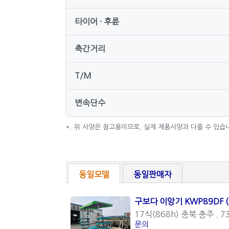
타이어 · 후륜
축간거리
T/M
변속단수
*. 위 사양은 참고용이므로, 실제 제품사양과 다를 수 있습
동일모델
동일판매자
구보다 이앙기 KWP89DF 
17식(868h) 충북 충주 . 7
문의