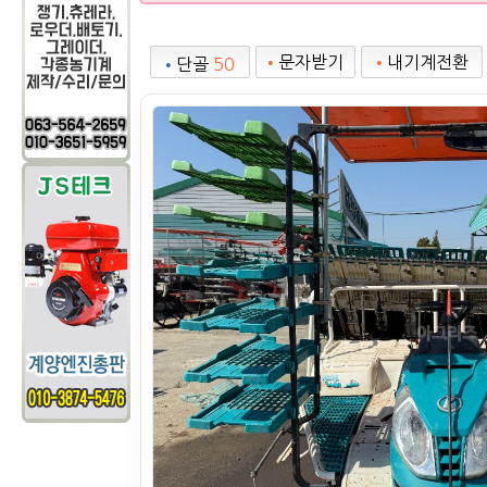
•
문자받기
•
내기계전환
•
단골
50