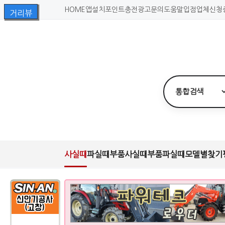
HOME
앱설치
포인트충전
광고문의
도움말
입점업체신청
사실때
파실때
부품사실때
부품파실때
모델별찾기