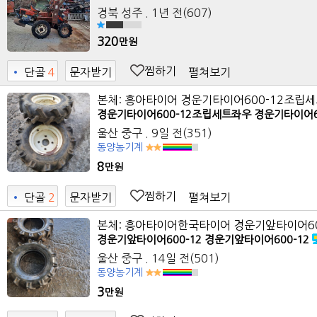
경북 성주
. 1년 전
(607)
320
만원
찜하기
펼쳐보기
•
단골
4
문자받기
2
본체: 흥아타이어 경운기타이어600-12조립
경운기타이어600-12조립세트좌우 경운기타이어600
울산 중구
. 9일 전
(351)
동양농기계
8
만원
찜하기
펼쳐보기
•
단골
2
문자받기
9
본체: 흥아타이어한국타이어 경운기앞타이어600
경운기앞타이어600-12 경운기앞타이어600-12
울산 중구
. 14일 전
(501)
동양농기계
3
만원