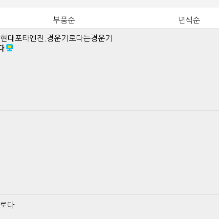
부품순
년식순
다 현대포타엔진.경운기로다는경운기
다
니로다