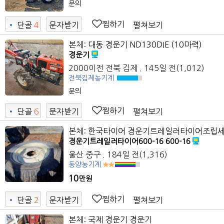
문의
찜하기
펼쳐보기
•
단골
4
문자받기
2
본체: 대동 경운기 ND130DIE (10마력)
경운기
2000이전
전북 김제
. 145일 전
(1,012)
전북김제농기계
문의
찜하기
펼쳐보기
•
단골
6
문자받기
본체: 한국타이어 경운기트레일러타이어조립세트
경운기트레일러타이어600-16 600-16
울산 중구
. 184일 전
(1,316)
동양농기계
10
만원
찜하기
펼쳐보기
•
단골
2
문자받기
9
본체: 국제 경운기 경운기