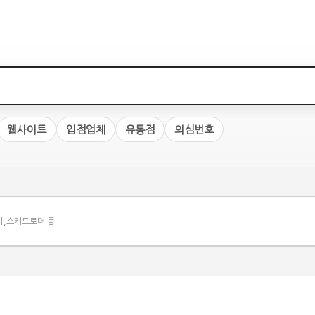
웹사이트
입점업체
유통점
의심번호
기,스키드로더 등