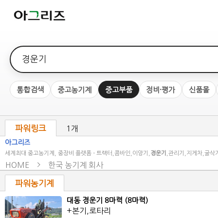
검색어
통합검색
중고농기계
중고부품
정비·평가
신품몰
파워링크
1개
아그리즈
세계최대 중고농기계, 중장비 플랫폼 - 트랙터,콤바인,이앙기,
경운기
,관리기,지게차,굴삭
HOME
한국 농기계 회사
파워농기계
대동 경운기 8마력 (8마력)
+본기,로타리