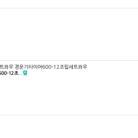
세트좌우 경운기타이어600-12조립세트좌우
-12조...