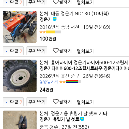
찜하기
펼쳐보기
•
단골
2
문자받기
9
본체: 대동 경운기 ND130 (10마력)
경운기
2018년식
충남 서천
. 19일 전
(489)
100
만원
찜하기
펼쳐보기
•
단골
2
문자받기
2
본체: 흥아타이어 경운기타이어600-12조립
경운기타이어600-12조립세트좌우 경운기타이어600
2026년식
울산 중구
. 26일 전
(646)
동양농기계
24
만원
찜하기
펼쳐보기
•
단골
2
문자받기
9
본체: 경운기용 휴립기 날 셋트 기타
경운기 휴립기 날 셋트
충북 청주
. 27일 전
(552)