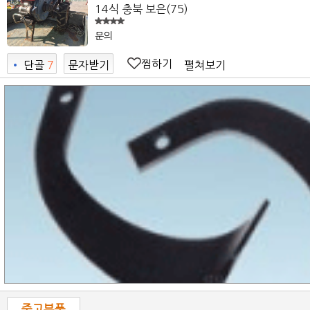
14식
충북 보은
(75)
문의
찜하기
펼쳐보기
•
단골
7
문자받기
7
중고부품