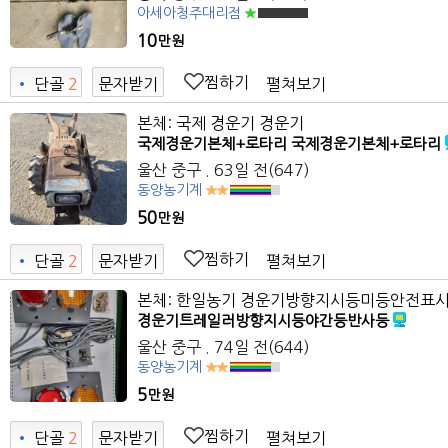
아세아청주대리점
10
만원
찜하기
펼쳐보기
•
단골
2
문자받기
9
본체: 국제 경운기 경운기
국제경운기본체+로타리 국제경운기본체+로타리
울산 중구
. 63일 전
(647)
동양농기계
50
만원
찜하기
펼쳐보기
•
단골
2
문자받기
9
본체: 한일농기 경운기방향지시등미등안전표
경운기트레일러방향지시등야간등반사등
울산 중구
. 74일 전
(644)
동양농기계
5
만원
찜하기
펼쳐보기
•
단골
2
문자받기