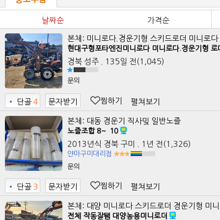
날짜순
가격순
본체: 미니로다.경운기형 스키드로더 미니로
현대구형포타엔진미니로다 미니로다.경운기형 로
경북 성주
. 135일 전
(1,045)
문의
찜하기
펼쳐보기
•
단골
4
문자받기
2
본체: 대동 경운기 직사밎 일반노즐
노즐조합 8~`10
2013년식
경북 구미
. 1년 전
(1,326)
얀마구미대리점
문의
찜하기
펼쳐보기
•
단골
3
문자받기
3
본체: 대양 미니로다 스키드로더 경운기형 미
전체 작동잘됌 대양농용미니로더