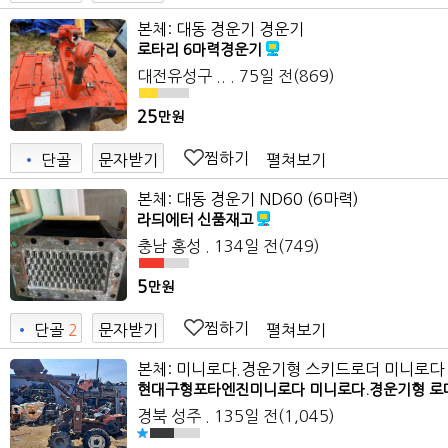
9
본체: 대동 경운기 경운기
로타리 6마력경운기
대전유성구 ..
. 75일 전
(869)
25
만원
찜하기
펼쳐보기
•
단골
문자받기
본체: 대동 경운기 ND60 (6마력)
라듸에터 신품재고
충남 홍성
. 134일 전
(749)
5
만원
찜하기
펼쳐보기
•
단골
2
문자받기
본체: 미니로다.경운기형 스키드로더 미니로
현대구형포타엔진미니로다 미니로다.경운기형 로
경북 성주
. 135일 전
(1,045)