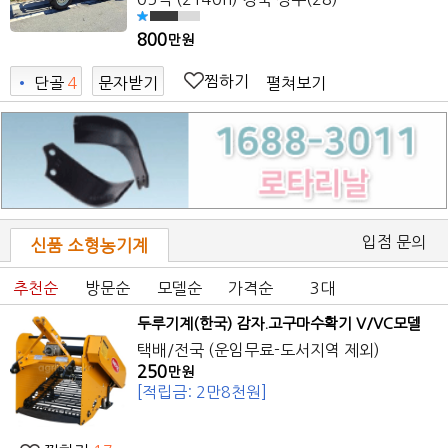
800
만원
찜하기
펼쳐보기
•
단골
4
문자받기
2
입점 문의
신품 소형농기계
추천순
방문순
모델순
가격순
3대
두루기계(한국) 감자.고구마수확기 V/VC모델
택배/전국 (운임무료-도서지역 제외)
250
만원
[적립금: 2만8천원]