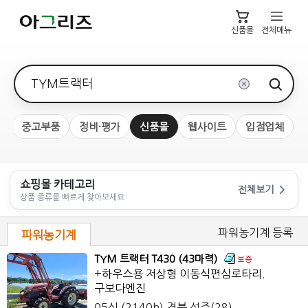
신품몰
전체메뉴
검색어
계
중고부품
정비·평가
신품몰
웹사이트
입점업체
쇼핑몰 카테고리
전체보기
상품 종류를 빠르게 찾아보세요
파워농기계 등록
파워농기계
TYM 트랙터 T430 (43마력)
+하우스용 저상형 이동식편심로타리.
구보다엔진
05식 (2140h)
경북 성주
(28)