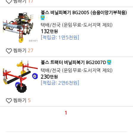
찜하기
17
불스 비닐피복기 BG2005 (승용이앙기부착용)
택배/전국 (운임무료-도서지역 제외)
132
만원
[적립금: 1만5천원]
찜하기
27
불스
트랙터
비닐피복기 BG2007D
택배/전국 (운임무료-도서지역 제외)
230
만원
[적립금: 2만6천원]
찜하기
5
1