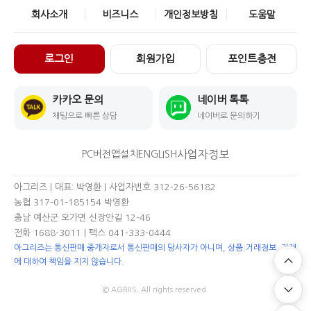
회사소개
비즈니스
개인정보방침
도움말
로그인
회원가입
포인트충전
카카오 문의
네이버 톡톡
채팅으로 빠른 상담
네이버로 문의하기
사업자정보
PC버전
앱설치
ENGLISH
아그리즈 | 대표: 박영환 | 사업자번호 312-26-56182
농협 317-01-185154 박영환
충남 예산군 오가면 신장안길 12-46
전화 1688-3011
| 팩스 041-333-0444
아그리즈는 통신판매 중개자로서 통신판매의 당사자가 아니며, 상품.거래정보, 거래
에 대하여 책임을 지지 않습니다.
© AGRIIS. All rights reserved.