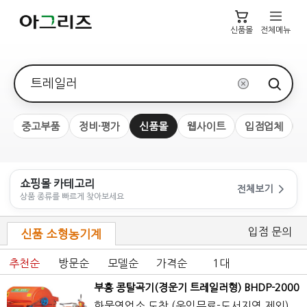
신품몰
전체메뉴
검색어
계
중고부품
정비·평가
신품몰
웹사이트
입점업체
쇼핑몰 카테고리
전체보기
상품 종류를 빠르게 찾아보세요
입점 문의
신품 소형농기계
추천순
방문순
모델순
가격순
1대
부흥 콩탈곡기(경운기
트레일러
형) BHDP-2000
화물영업소 도착 (운임무료-도서지역 제외)