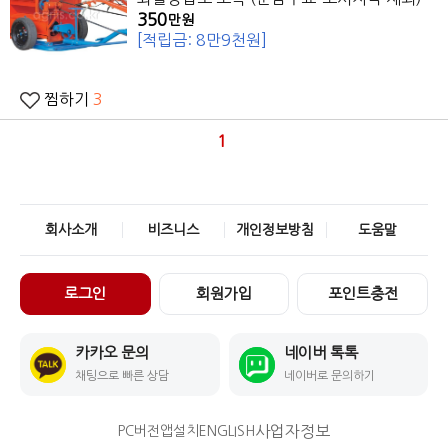
350
만원
[적립금: 8만9천원]
찜하기
3
1
회사소개
비즈니스
개인정보방침
도움말
로그인
회원가입
포인트충전
카카오 문의
네이버 톡톡
채팅으로 빠른 상담
네이버로 문의하기
사업자정보
PC버전
앱설치
ENGLISH