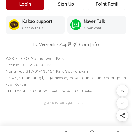
Login
Sign Up
Point Refill
Kakao support
Naver Talk
Chat with us
Open chat
Com Info
PC Version
InstApp
한국어
AGRIIS | CEO: Younghwan, Park
License ID 312-26-56182
Nonghyup 317-01-185154 Park Younghwan
12-46, Sinjangan-gil, Oga-myeon, Yesan-gun, Chungcheongnam
-do, Korea
TEL. +82-41-333-3088 | FAX +82-41-333-0444
© AGRIIS. All rights reserved.