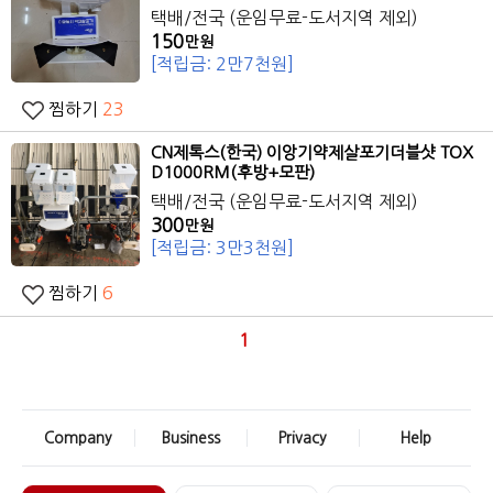
택배/전국 (운임무료-도서지역 제외)
150
만원
[적립금: 2만7천원]
찜하기
23
CN제톡스(한국)
이앙기
약제살포기더블샷 TOX
D1000RM(후방+모판)
택배/전국 (운임무료-도서지역 제외)
300
만원
[적립금: 3만3천원]
찜하기
6
1
Company
Business
Privacy
Help