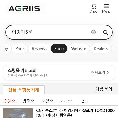
Shop
Menu
검색어
nery
Parts
Reviews
Shop
Website
Dealers
S
쇼핑몰 카테고리
전체보기
상품 종류를 빠르게 찾아보세요
입점 문의
신품 소형농기계
추천순
방문순
모델순
가격순
2대
CN제톡스(한국)
이앙기
약제살포기 TOXD1000
R6-1 (후방 대형약통)