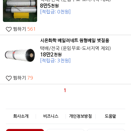
8만5
천원
[적립금: 0천원]
찜하기
561
시온화학 베일러네트 원형베일 볏짚용
택배/전국 (운임무료-도서지역 제외)
18만2
천원
[적립금: 3천원]
찜하기
79
1
회사소개
비즈니스
개인정보방침
도움말