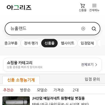
신품몰
전체메뉴
검색어
중고부품
정비·평가
신품몰
웹사이트
입점업체
유
쇼핑몰 카테고리
전체보기
상품 종류를 빠르게 찾아보세요
입점 문의
신품 소형농기계
추천순
방문순
모델순
가격순
2대
JH산업 베일러네트 원형베일 볏짚용
택배/전국 (운임무료-도서지역 제외)