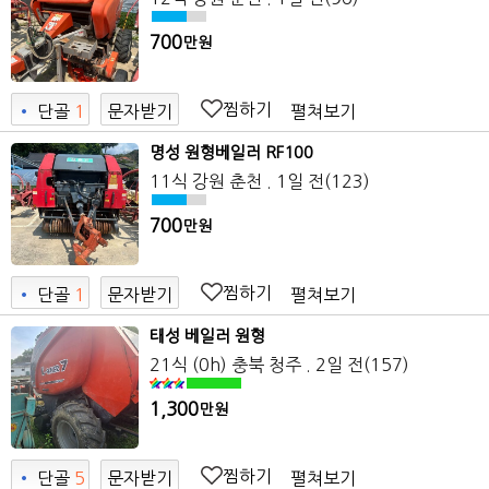
700
만원
찜하기
펼쳐보기
•
단골
1
문자받기
명성 원형베일러 RF100
11식
강원 춘천
. 1일 전
(123)
700
만원
찜하기
펼쳐보기
•
단골
1
문자받기
태성 베일러 원형
21식 (0h)
충북 청주
. 2일 전
(157)
1,300
만원
찜하기
펼쳐보기
•
단골
5
문자받기