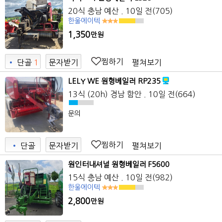
20식
충남 예산
. 10일 전
(705)
한울에이텍
1,350
만원
찜하기
펼쳐보기
•
단골
1
문자받기
6
LELY WE 원형베일러 RP235
13식 (20h)
경남 함안
. 10일 전
(664)
문의
찜하기
펼쳐보기
•
단골
문자받기
원인터내셔널 원형베일러 F5600
15식
충남 예산
. 10일 전
(982)
한울에이텍
2,800
만원