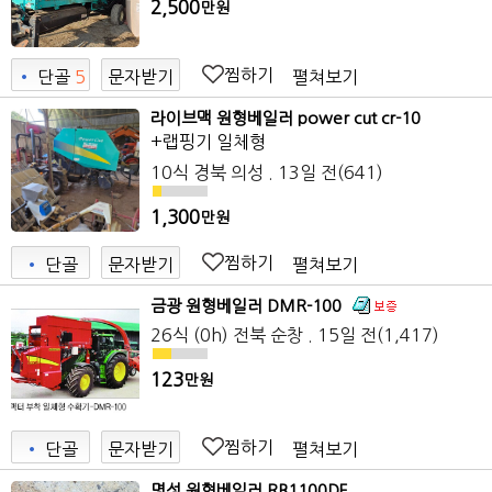
2,500
만원
찜하기
펼쳐보기
•
단골
5
문자받기
라이브맥 원형베일러 power cut cr-10
+랩핑기 일체형
10식
경북 의성
. 13일 전
(641)
1,300
만원
찜하기
펼쳐보기
•
단골
문자받기
금광 원형베일러 DMR-100
26식 (0h)
전북 순창
. 15일 전
(1,417)
123
만원
찜하기
펼쳐보기
•
단골
문자받기
명성 원형베일러 RB1100DF