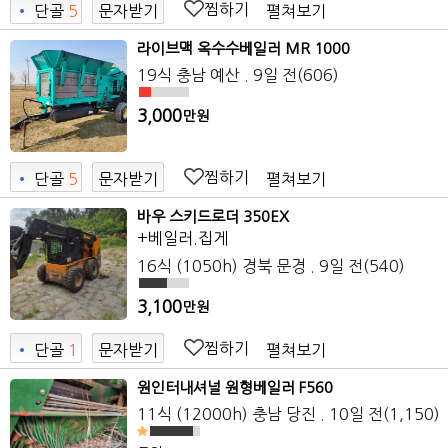
찜하기
펼쳐보기
•
단골
5
문자받기
라이브맥 옥수수베일러 MR 1000
19식
충남 예산
. 9일 전
(606)
3,000
만원
찜하기
펼쳐보기
•
단골
5
문자받기
바우 스키드로더 350EX
+베일러.집게
16식 (1050h)
경북 문경
. 9일 전
(540)
3,100
만원
찜하기
펼쳐보기
•
단골
1
문자받기
원인터내셔널 원형베일러 F560
11식 (12000h)
충남 당진
. 10일 전
(1,150)