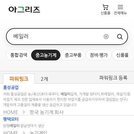
신품몰
전체메뉴
검색어
통합검색
중고농기계
중고부품
정비·평가
신품몰
파워링크 등록
파워링크
2개
흥성공업
저희 흥성공업은 농/축산(로더-로우더,
베일러
집게, 지게발 원터치,트레일러, 제설기)등
작업기 제조 전문 업체로서 사용하기 편리한 작업기를 공급하기위하여 끊임없는 연구/
개발하여 고품질의 제품을 생산 공급하고 있습니다
HOME
한국 농기계 회사
평택모터
원형
베일러
칼날연마기 생산
HOME
농기계인