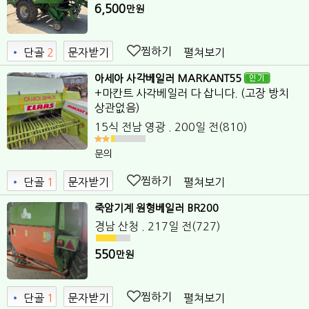
6,500
만원
찜하기
펼쳐보기
•
단골
2
문자받기
아세아 사각베일러 MARKANT55
+마칸트 사각베일러 다 삽니다. (고장 방치
상관없음)
15식
전남 영광
. 200일 전
(810)
문의
찜하기
펼쳐보기
•
단골
1
문자받기
2
죽암기계 원형베일러 BR200
경남 산청
. 217일 전
(727)
550
만원
찜하기
펼쳐보기
•
단골
1
문자받기