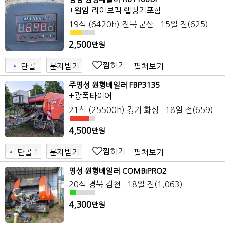
+원암 라이브맥 랩핑기포함
19식 (6420h)
전북 군산
. 15일 전
(625)
2,500
만원
찜하기
펼쳐보기
•
단골
문자받기
주명성 원형베일러 FBP3135
+광폭타이어
21식 (25500h)
경기 화성
. 18일 전
(659)
4,500
만원
찜하기
펼쳐보기
•
단골
1
문자받기
명성 원형베일러 COMBIPRO2
20식
경북 김천
. 18일 전
(1,063)
4,300
만원