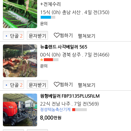
+전체수리
15식 (0h)
충남 서산
. 4일 전
(350)
문의
찜하기
펼쳐보기
•
단골
2
문자받기
뉴홀랜드 사각베일러 565
00식 (0h)
경북 상주
. 7일 전
(466)
문의
찜하기
펼쳐보기
•
단골
2
문자받기
원형베일러 FBP3135PLUSFILM
22식
전남 나주
. 7일 전
(569)
정성텍농축산기계
8,000
만원