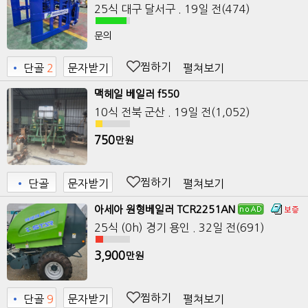
25식
대구 달서구
. 19일 전
(474)
문의
찜하기
펼쳐보기
•
단골
2
문자받기
맥헤일 베일러 f550
10식
전북 군산
. 19일 전
(1,052)
750
만원
찜하기
펼쳐보기
•
단골
문자받기
아세아 원형베일러 TCR2251AN
25식 (0h)
경기 용인
. 32일 전
(691)
3,900
만원
찜하기
펼쳐보기
•
단골
9
문자받기