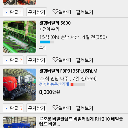
찜하기
펼쳐보기
•
단골
1
문자받기
원형베일러 5600
+전체수리
15식 (0h)
충남 서산
. 4일 전
(350)
문의
찜하기
펼쳐보기
•
단골
2
문자받기
원형베일러 FBP3135PLUSFILM
22식
전남 나주
. 7일 전
(569)
정성텍농축산기계
8,000
만원
찜하기
펼쳐보기
•
단골
5
문자받기
르호봇 베일클렘프 베일러집게 RH-210 베일클
렘프 베일...