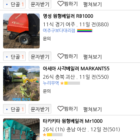
찜하기
펼쳐보기
•
단골
1
문자받기
6
명성 원형베일러 RB1000
11식
경기 여주
. 11일 전
(880)
여주구보다대리점
문의
찜하기
펼쳐보기
•
단골
1
문자받기
4
아세아 사각베일러 MARKANT55
26식
충북 괴산
. 11일 전
(550)
누리무역
문의
찜하기
펼쳐보기
•
단골
1
문자받기
1
타카키타 원형베일러 Mr1000
26식 (1h)
충남 아산
. 12일 전
(501)