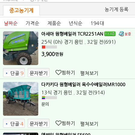
농기계 등록
중고농기계
날짜순
가격순
제품순
년식순
194대
아세아 원형베일러 TCR2251AN
25식 (0h)
경기 용인
. 32일 전
(691)
3,900
만원
찜하기
펼쳐보기
•
단골
9
문자받기
다카키다 원형베일러 옥수수베일러MR1000
13식
경기 용인
. 32일 전
(914)
문의
찜하기
펼쳐보기
•
단골
4
문자받기