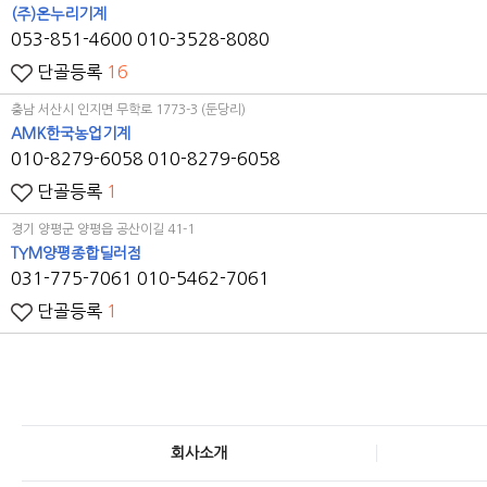
(주)온누리기계
053-851-4600
010-3528-8080
단골등록
16
충남 서산시 인지면 무학로 1773-3 (둔당리)
AMK한국농업기계
010-8279-6058
010-8279-6058
단골등록
1
경기 양평군 양평읍 공산이길 41-1
TYM
양평종합딜러점
031-775-7061
010-5462-7061
단골등록
1
회사소개