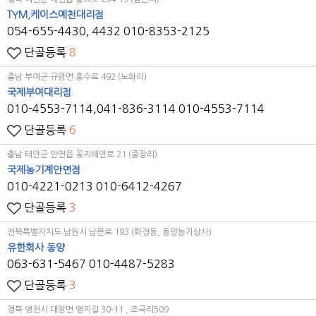
TYM
,케이스예천대리점
054-655-4430, 4432
010-8353-2125
단골등록
8
충남 부여군 규암면 흥수로 492 (노화리)
국제부여대리점
010-4553-7114,041-836-3114
010-4553-7114
단골등록
6
충남 태안군 안면읍 꽃지해안로 21 (중장리)
국제농기계안면점
010-4221-0213
010-6412-4267
단골등록
3
전북특별자치도 남원시 남문로 193 (화정동, 동양농기상사)
유한회사 동양
063-631-5467
010-4487-5283
단골등록
3
경북 영천시 대창면 영지길 30-11 , 조곡리509