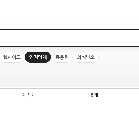
웹사이트
입점업체
유통점
의심번호
지역순
8개