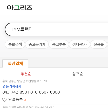
검색어
통합검색
중고농기계
중고부품
정비·평가
신품몰
입점업체
추천순
상호순
충북 영동군 양강면 학산영동로 1078
영동기계상사
043-742-8901
010-6807-8900
단골등록
5
경북 예천군 예천읍 충효로 234-19 (남본리)