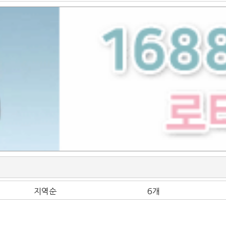
지역순
6개