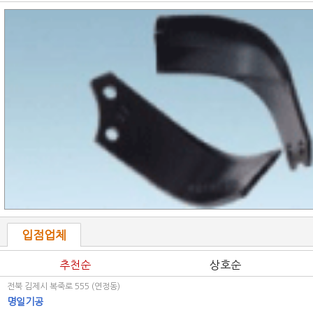
입점업체
추천순
상호순
전북 김제시 복죽로 555 (연정동)
명일기공