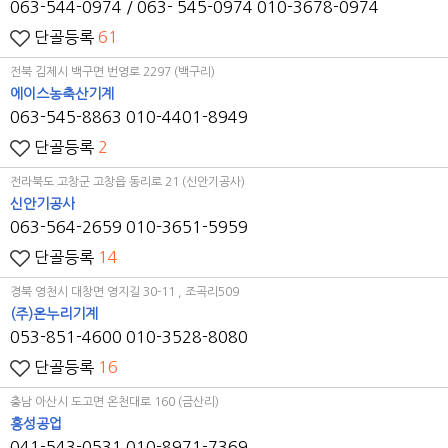
063-544-0974 / 063- 545-0974
010-3678-0974
단골등록
61
전북 김제시 백구면 번영로 2297 (백구리)
에이스농축산기계
063-545-8863
010-4401-8949
단골등록
2
전라북도 고창군 고창읍 동리로 21 (신안기공사)
신안기공사
063-564-2659
010-3651-5959
단골등록
14
경북 영천시 대창면 영지길 30-11 , 조곡리509
(주)온누리기계
053-851-4600
010-3528-8080
단골등록
16
충남 아산시 도고면 온천대로 160 (금산리)
흥성공업
041-543-0531
010-8971-7369