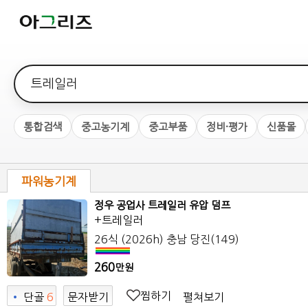
검색어
통합검색
중고농기계
중고부품
정비·평가
신품몰
파워농기계
정우 공업사 트레일러 유압 덤프
+트레일러
26식 (2026h)
충남 당진
(149)
260
만원
찜하기
펼쳐보기
•
단골
6
문자받기